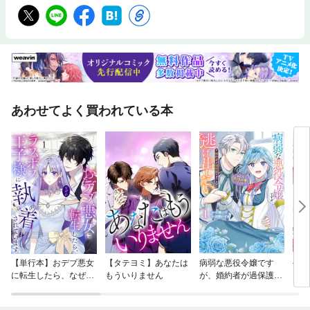
あわせてよく買われている本
【単行本】おデブ悪女
【タテヨミ】あなたは
病弱な悪役令嬢です
公爵
に転生したら、なぜか
もういりません
が、婚約者が過保護す
当た
ラスボス王子様に執着
ぎて逃げ出したい(私
されています
たち犬猿の仲でしたよ