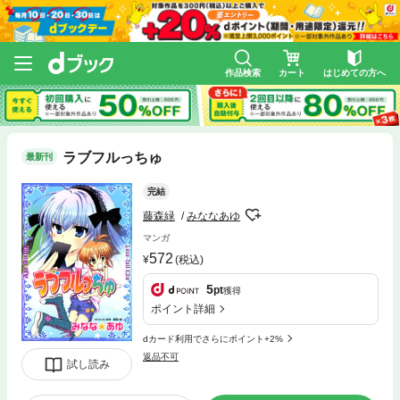
作品検索
カート
はじめての方へ
ラブフルっちゅ
最新刊
完結
藤森緑
みななあゆ
マンガ
572
(税込)
5
pt
獲得
ポイント詳細
dカード利用でさらにポイント+2%
返品不可
試し読み