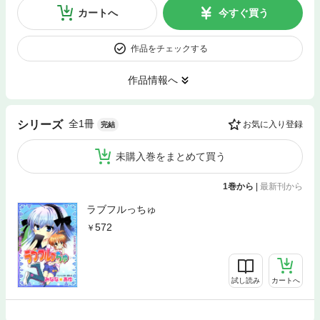
カートへ
今すぐ買う
作品をチェックする
作品情報へ
全1冊
シリーズ
お気に入り登録
完結
未購入巻をまとめて買う
1巻から
|
最新刊から
ラブフルっちゅ
572
試し読み
カートへ