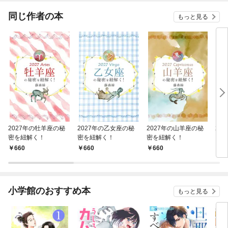
ね！？)
同じ作者の本
もっと見る
2027年の牡羊座の秘
2027年の乙女座の秘
2027年の山羊座の秘
20
密を紐解く！
密を紐解く！
密を紐解く！
を紐
660
660
660
6
小学館のおすすめ本
もっと見る