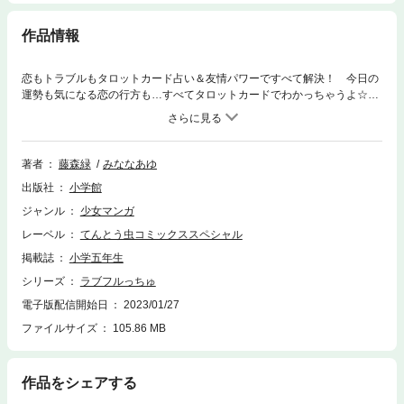
作品情報
恋もトラブルもタロットカード占い＆友情パワーですべて解決！ 今日の
運勢も気になる恋の行方も…すべてタロットカードでわかっちゃうよ☆
付録のタロットカードを使えば、自分で占いもできちゃう！
著者
藤森緑
みななあゆ
出版社
小学館
ジャンル
少女マンガ
レーベル
てんとう虫コミックススペシャル
掲載誌
小学五年生
シリーズ
ラブフルっちゅ
電子版配信開始日
2023/01/27
ファイルサイズ
105.86 MB
作品をシェアする