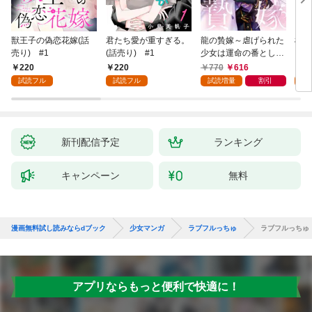
獣王子の偽恋花嫁(話
君たち愛が重すぎる。
龍の贄嫁～虐げられた
桜と
売り) #1
(話売り) #1
少女は運命の番として
愛される～ 1巻
220
220
770
616
2
試読フル
試読フル
試読増量
割引
試
新刊配信予定
ランキング
キャンペーン
無料
漫画無料試し読みならdブック
少女マンガ
ラブフルっちゅ
ラブフルっちゅ
アプリならもっと便利で快適に！