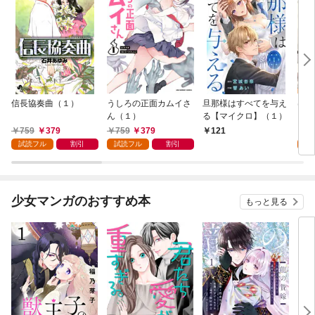
信長協奏曲（１）
うしろの正面カムイさ
旦那様はすべてを与え
はじ
ん（１）
る【マイクロ】（１）
（１
759
379
759
379
7
121
試読フル
割引
試読フル
割引
試
少女マンガのおすすめ本
もっと見る