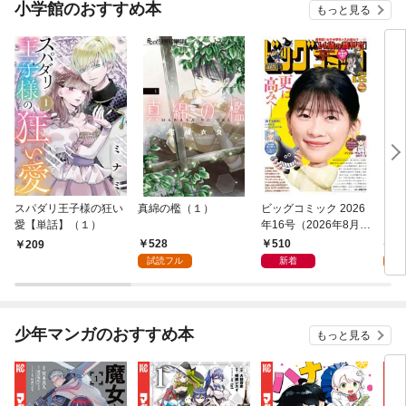
小学館のおすすめ本
もっと見る
スパダリ王子様の狂い
真綿の檻（１）
ビッグコミック 2026
こん
愛【単話】（１）
年16号（2026年8月7
（１
日発売）
528
510
5
209
試読フル
新着
試
少年マンガのおすすめ本
もっと見る