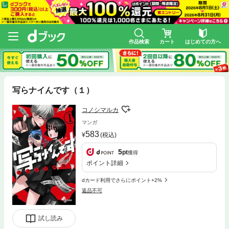
作品検索
カート
はじめての方へ
写らナイんです（１）
コノシマルカ
マンガ
583
(税込)
5
pt
獲得
ポイント詳細
dカード利用でさらにポイント+2%
返品不可
試し読み