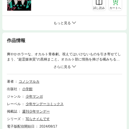
試し読み
カートへ
もっと見る
作品情報
爽やかホラーな、オカルト青春劇。視えてはいけないものを引き寄せてし
まう、“超霊媒体質”の黒桐まこと。オカルト部に情熱を捧げる橘みちると
出会い、彼の世界が変わり出すーーー伊藤潤二氏、和山やま氏、村田雄介
氏が絶賛！！霊に追われる少年と、霊を追う少女が繰り広げる爽やかホラ
ーな青春劇、開幕！！
著者
コノシマルカ
出版社
小学館
ジャンル
少年マンガ
レーベル
少年サンデーコミックス
掲載誌
週刊少年サンデー
シリーズ
写らナイんです
電子版配信開始日
2024/08/17