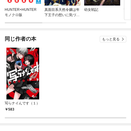
HUNTER×HUNTER
真面目系天然令嬢は年
幼女戦記
黄泉
モノクロ版
下王子の想いに気づか
ない【単話版】
同じ作者の本
もっと見る
写らナイんです（１）
583