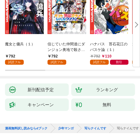
魔女と傭兵（１）
信じていた仲間達にダ
ハナバス 苔石花江の
追放
ンジョン奥地で殺され
バスケ論（１）
『自
かけたがギフト『無限
領地
792
792
792
110
7
ガチャ』でレベル９９
強の
試読フル
試読フル
試読フル
割引
試
９９の仲間達を手に入
～最
れて元パーティーメン
で始
バーと世界に復讐＆
拓ス
『ざまぁ！』します！
（１
（１）
新刊配信予定
ランキング
キャンペーン
無料
漫画無料試し読みならdブック
少年マンガ
写らナイんです
写らナイんです