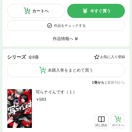
カートへ
今すぐ買う
作品をチェックする
作品情報へ
シリーズ
全8冊
お気に入り登録
未購入巻をまとめて買う
1巻から
|
最新刊から
写らナイんです（１）
583
試し読み
カートへ