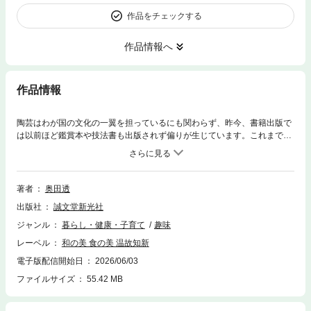
作品をチェックする
作品情報へ
作品情報
陶芸はわが国の文化の一翼を担っているにも関わらず、昨今、書籍出版で
は以前ほど鑑賞本や技法書も出版されず偏りが生じています。これまで窯
を継いできた家の代替わりも厳しくなって、新たに陶芸の道に進もうとす
る若者もが少なくなってきています。このままでは、何百年、何千年と続
いてきた日本の陶芸は、この時代で終焉を迎えようとしているのではない
かと危惧されます。 日本料理界を眺めてみても、披露宴や法事、会社の
著者
奥田透
新年会や忘年会に使われていた大きな料亭が減り、カウンター主体の小規
出版社
誠文堂新光社
模の割烹に変わってきています。加えて、一人あたりの客単価も一人約
１〜３万円から、この10年で３〜５万円に上昇。鮨店だけでなく、天ぷ
ジャンル
暮らし・健康・子育て
趣味
ら、鰻、焼鳥なども、年々、客単価が上がってきています。それに伴い、
レーベル
和の美 食の美 温故知新
店側もいい器を使って、美味しい料理を出さなくては、客がつかない時代
に変わってきました。主要都市の飲食店ではこの傾向が特に強く、どの店
電子版配信開始日
2026/06/03
の主人もいい器、新しい器、好みの器を探し求めるなど、料理と器の価値
ファイルサイズ
55.42 MB
観が大きく向上しています。 さらに言えば、若手の料理人も、情報過多
の時代の中で個性を打ち出していく１つの方法が「器」での演出です。和
食を中心に、自分好みの形を陶芸家に作らせる料理人が増えているのも事