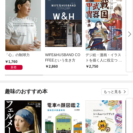
「心」の制球力
WIFE&HUSBAND CO
デジ絵・漫画・イラス
私た
FFEEという生き方
トを描く人に役立つ 戦
った
1,760
国武器甲冑事典
2,860
2,750
1,
新着
趣味のおすすめ本
もっと見る