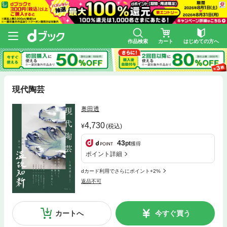
作品検索
カート
はじめての方へ
現代陶芸
奥田透
4,730
(税込)
43
pt
獲得
ポイント詳細
dカード利用でさらにポイント+2%
返品不可
カートへ
今すぐ買う