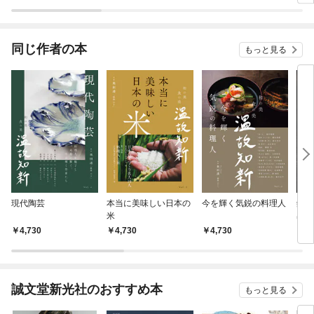
ラスボス王子様に執着
今世
されています
りが
てく
OMI
同じ作者の本
もっと見る
現代陶芸
本当に美味しい日本の
今を輝く気鋭の料理人
銀座
米
出し
4,730
4,730
4,730
4,
誠文堂新光社のおすすめ本
もっと見る