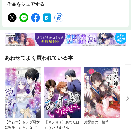
作品をシェアする
実です。これは、陶芸家にとっても大きなビジネスチャンスであります。
本企画は、新しい時代をつくろうと懸命に模索し、造形や製法、各々の個
性を追求している30代、40代、50代の陶芸家たちに光を当て、彼らが今
何を考え、何を目指し、どう進化させていくのかに迫ります。
あわせてよく買われている本
【単行本】おデブ悪女
【タテヨミ】あなたは
結界師の一輪華
バッ
に転生したら、なぜか
もういりません
ロイ