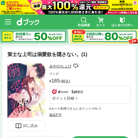
作品検索
カート
はじめての方へ
策士な上司は溺愛欲を隠さない。(1)
みやのちょび
マンガ
165
(税込)
1
pt
獲得
ポイント詳細
dカード利用でさらにポイント+2%
返品不可
試し読み