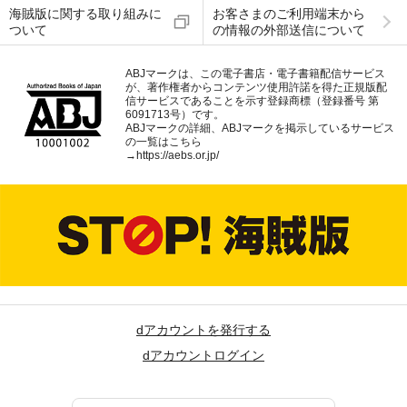
海賊版に関する取り組みに
お客さまのご利用端末から
ついて
の情報の外部送信について
ABJマークは、この電子書店・電子書籍配信サービス
が、著作権者からコンテンツ使用許諾を得た正規版配
信サービスであることを示す登録商標（登録番号 第
6091713号）です。
ABJマークの詳細、ABJマークを掲示しているサービス
の一覧はこちら
→
https://aebs.or.jp/
dアカウントを発行する
dアカウントログイン