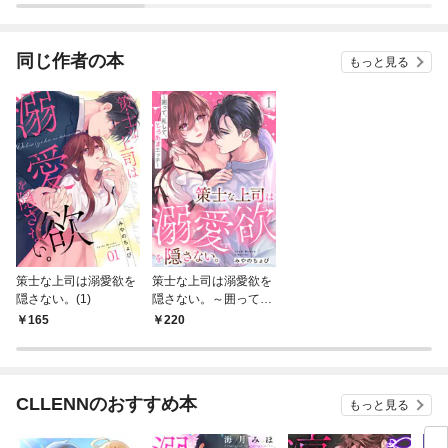
ウェ
同じ作者の本
もっと見る
策士な上司は溺愛欲を
策士な上司は溺愛欲を
隠さない。(1)
隠さない。～囲って、
乱して、とろあまエッ
165
220
チ～(1)
CLLENNのおすすめ本
もっと見る