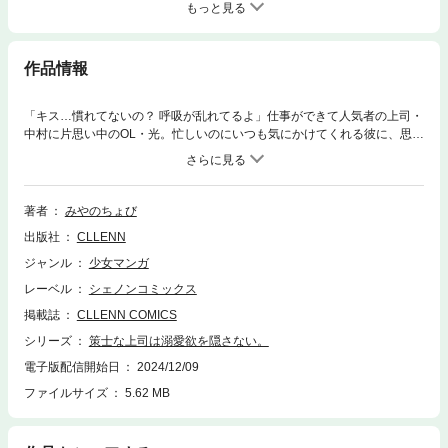
もっと見る
作品情報
「キス…慣れてないの？ 呼吸が乱れてるよ」仕事ができて人気者の上司・
中村に片思い中のOL・光。忙しいのにいつも気にかけてくれる彼に、思い
を募らせるばかり。ある日、飲み会で絡まれていたところを助けてくれた
中村に、お礼を言おうと追いかけたら、なんだか様子がおかしくて…？
「そのかわいい姿、他の誰にも見せたくない――」隠された秘密を知った
光がドキドキと胸を高鳴らせていると、彼に優しく押し倒されて…。好き
著者
みやのちょび
な人の逞しい腕に抱かれたら、ときめきすぎて何も考えられなくなっちゃ
出版社
CLLENN
う――！箍が外れた溺愛系上司×ウブで健気なOLのとろ甘胸きゅんラブス
トーリー！
ジャンル
少女マンガ
レーベル
シェノンコミックス
掲載誌
CLLENN COMICS
シリーズ
策士な上司は溺愛欲を隠さない。
電子版配信開始日
2024/12/09
ファイルサイズ
5.62 MB