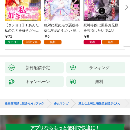
【タテヨミ】1.あんた
絶対に死ぬモブ悪役令
死神令嬢は黒幕お兄様
レベ
私のことを好きだった
嬢は初恋がしたい 第1
を救済したい 第1話
なり
の？
話
71
0
0
0
タテヨミ
試読フル
無料
新着
無料
新刊配信予定
ランキング
キャンペーン
無料
漫画無料試し読みならdブック
少女マンガ
策士な上司は溺愛欲を隠さない。
アプリならもっと便利で快適に！