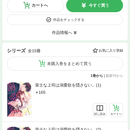
カートへ
今すぐ買う
作品をチェックする
作品情報へ
シリーズ
全15冊
お気に入り登録
未購入巻をまとめて買う
1巻から
|
最新刊から
策士な上司は溺愛欲を隠さない。(1)
165
試し読み
カートへ
策士な上司は溺愛欲を隠さない。(2)