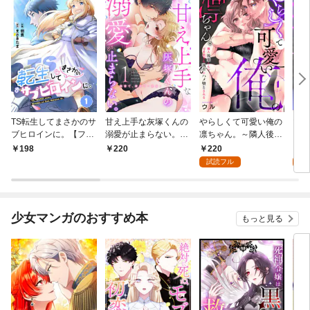
TS転生してまさかのサ
甘え上手な灰塚くんの
やらしくて可愛い俺の
マゾ
ブヒロインに。【フル
溺愛が止まらない。純
凛ちゃん。～隣人後輩
くさ
カラー】(1)
情で、健気で…絶倫！
くんのイキすぎた執着
ッチ
220
2
198
220
(1)
にハメ堕とされる～(1)
まま
試読フル
試
～(1
少女マンガのおすすめ本
もっと見る