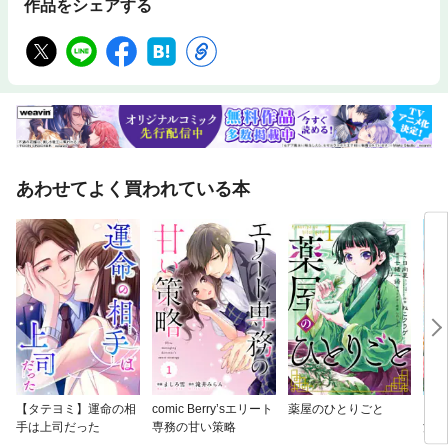
作品をシェアする
あわせてよく買われている本
【タテヨミ】運命の相
comic Berry’sエリート
薬屋のひとりごと
【分
手は上司だった
専務の甘い策略
況を
い！