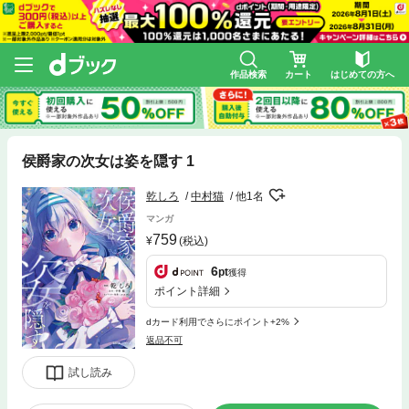
作品検索
カート
はじめての方へ
侯爵家の次女は姿を隠す 1
乾しろ
中村猫
他1名
マンガ
759
(税込)
6
pt
獲得
ポイント詳細
dカード利用でさらにポイント+2%
返品不可
試し読み