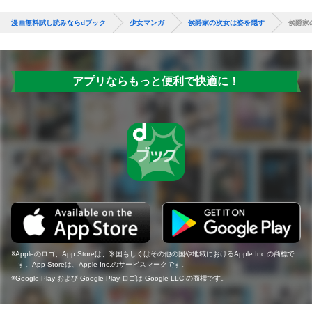
漫画無料試し読みならdブック
少女マンガ
侯爵家の次女は姿を隠す
侯爵家
アプリならもっと便利で快適に！
Appleのロゴ、App Storeは、米国もしくはその他の国や地域におけるApple Inc.の商標で
す。App Storeは、Apple Inc.のサービスマークです。
Google Play および Google Play ロゴは Google LLC の商標です。