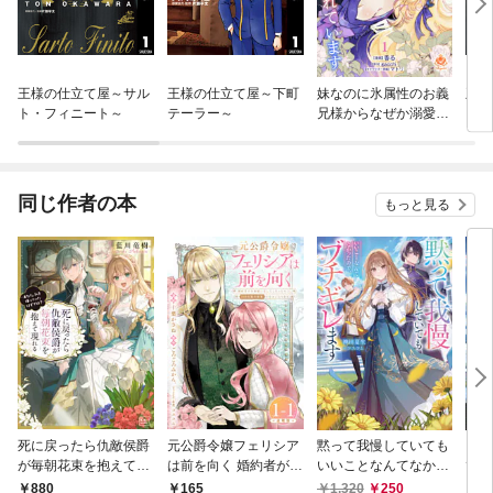
王様の仕立て屋～サル
王様の仕立て屋～下町
妹なのに氷属性のお義
王様
ト・フィニート～
テーラー～
兄様からなぜか溺愛さ
トリ
れています
～
同じ作者の本
もっと見る
死に戻ったら仇敵侯爵
元公爵令嬢フェリシア
黙って我慢していても
【合
が毎朝花束を抱えて現
は前を向く 婚約者がお
いいことなんてなかっ
て我
れる -あなた、私を嫌
姉様に恋してしまった
たので、ブチギレます
こと
880
1,320
250
165
4,