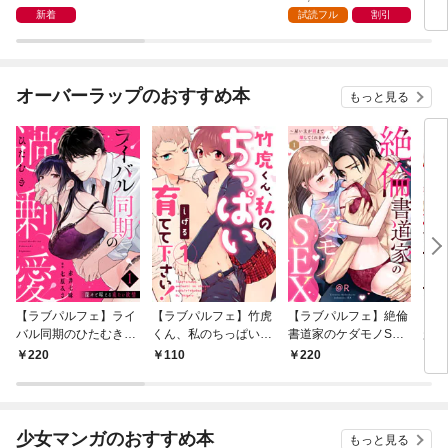
っていたはずでは？-
ので、500年後の世界
【電子書籍限定書き下
で、
新着
試読フル
割引
で幸せになります 連載
ろしSS付き】
版：1-1
オーバーラップのおすすめ本
もっと見る
【ラブパルフェ】ライ
【ラブパルフェ】竹虎
【ラブパルフェ】絶倫
【ラ
バル同期のひたむき過
くん、私のちっぱい育
書道家のケダモノSEX
越し
剰愛～深々と咥える重
てて下さい！ 1
～雇い主が朝まで離し
濡れ
220
110
220
2
たい欲情 1
てくれません 1
司赤
音 1
少女マンガのおすすめ本
もっと見る