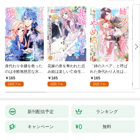
身代わり令嬢を救った
花嫁の座を奪われた忌
「姉のスペア」と呼ば
大好
のは冷酷無慈悲な氷の
み姫は楽しい亡命生活
れた身代わり人生は、
うお
王子の愛でした１
はじめます！１
今日でやめることにし
１
165
165
165
1
ます～辺境で自由を満
試読フル
試読フル
試読フル
試
喫中なので、今さら真
の聖女と言われても知
りません！～１
新刊配信予定
ランキング
キャンペーン
無料