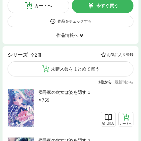
カートへ
今すぐ買う
作品をチェックする
作品情報へ
シリーズ
全2冊
お気に入り登録
未購入巻をまとめて買う
1巻から
|
最新刊から
侯爵家の次女は姿を隠す 1
759
試し読み
カートへ
侯爵家の次女は姿を隠す 2