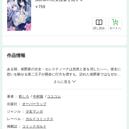
759
試し読み
カートへ
作品情報
ある朝、侯爵家の次女・セレスティーナは忽然と姿を消した――。彼女に
想いを馳せる第二王子が懸命に行方を捜すも、訪れた侯爵家ではなぜか次
女の存在だけが〝忘れられて〟いた。まるで次女が最初からいなかったか
のように家族が振る舞う中、セレスが国の運命をも左右する稀少な存在
『ウィンダリアの雪月花』であることが明らかになるのだが……。 彼女が
姿を隠した理由、そして、その胸に秘めた使命とは――。これは家族に忘
著者
乾しろ
中村猫
コユコム
れられた少女が運命を紡ぎ直す物語。
出版社
オーバーラップ
ジャンル
少女マンガ
レーベル
ガルドコミックス
掲載誌
コミックガルド