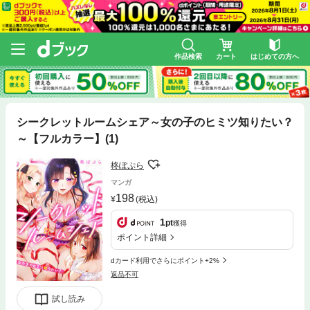
作品検索
カート
はじめての方へ
シークレットルームシェア～女の子のヒミツ知りたい？
～【フルカラー】(1)
柊ぽぷら
マンガ
198
(税込)
1
pt
獲得
ポイント詳細
dカード利用でさらにポイント+2%
返品不可
試し読み