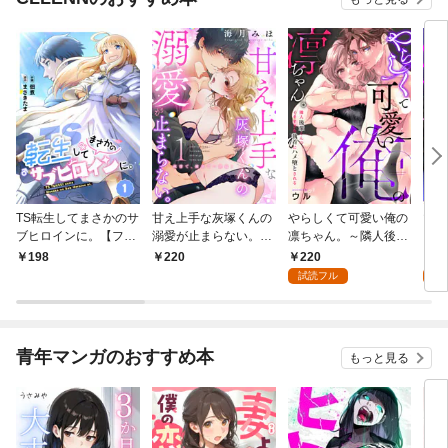
TS転生してまさかのサ
甘え上手な灰塚くんの
やらしくて可愛い俺の
マゾ
ブヒロインに。【フル
溺愛が止まらない。純
凛ちゃん。～隣人後輩
くさ
カラー】(1)
情で、健気で…絶倫！
くんのイキすぎた執着
ッチ
220
2
198
220
(1)
にハメ堕とされる～(1)
まま
試読フル
試
～(1
青年マンガのおすすめ本
もっと見る