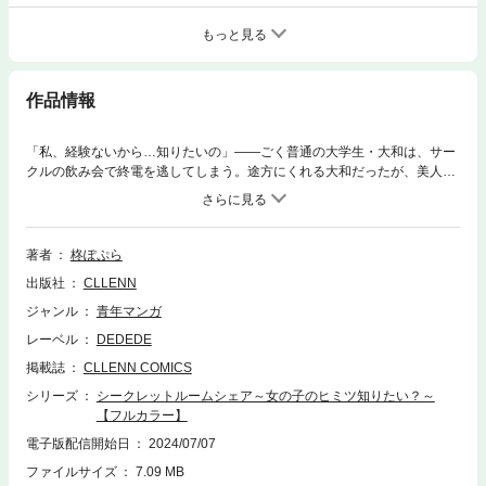
もっと見る
作品情報
「私、経験ないから…知りたいの」――ごく普通の大学生・大和は、サー
クルの飲み会で終電を逃してしまう。途方にくれる大和だったが、美人で
憧れの先輩・涼香に誘われ、彼女のマンションに泊めてもらうことに。今
夜ワンチャンあるかも！ と期待に胸躍らす大和だったが、涼香先輩のマン
ションにはある秘密が…。――大和に降りかかるエッチなハプニングの
数々！ 個性的なヒロインたちとの前途多難なルームシェア生活が始まる!?
著者
柊ぽぷら
出版社
CLLENN
ジャンル
青年マンガ
レーベル
DEDEDE
掲載誌
CLLENN COMICS
シリーズ
シークレットルームシェア～女の子のヒミツ知りたい？～
【フルカラー】
電子版配信開始日
2024/07/07
ファイルサイズ
7.09 MB