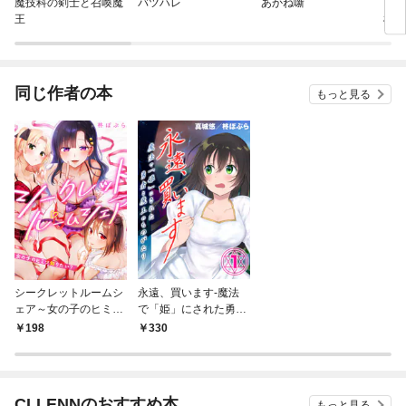
魔技科の剣士と召喚魔
バツハレ
あかね噺
【フ
王
根の
女の
同じ作者の本
もっと見る
シークレットルームシ
永遠、買います-魔法
ェア～女の子のヒミツ
で「姫」にされた勇者
知りたい？～【フルカ
と魔王のものがたり-
198
330
ラー】(1)
(1)
CLLENNのおすすめ本
もっと見る