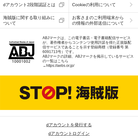
dアカウント2段階認証とは
Cookieの利用について
海賊版に関する取り組みに
お客さまのご利用端末から
ついて
の情報の外部送信について
ABJマークは、この電子書店・電子書籍配信サービス
が、著作権者からコンテンツ使用許諾を得た正規版配
信サービスであることを示す登録商標（登録番号 第
6091713号）です。
ABJマークの詳細、ABJマークを掲示しているサービス
の一覧はこちら
→
https://aebs.or.jp/
dアカウントを発行する
dアカウントログイン