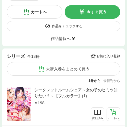
カートへ
今すぐ買う
作品をチェックする
作品情報へ
シリーズ
全13冊
お気に入り登録
未購入巻をまとめて買う
1巻から
|
最新刊から
シークレットルームシェア～女の子のヒミツ知
りたい？～【フルカラー】(1)
198
試し読み
カートへ