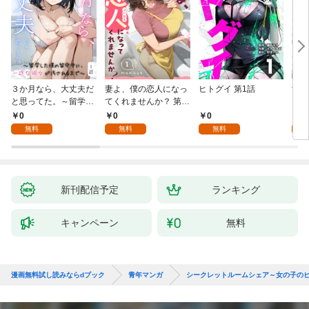
３か月なら、大丈夫だ
妻よ、僕の恋人になっ
ヒトグイ 第1話
世界
と思ってた。～留学し
てくれませんか？ 第1
レベ
た僕の留守中に、一途
話
0
0
0
0
な彼女が汚されるまで
無料
無料
無料
～ 1話
新刊配信予定
ランキング
キャンペーン
無料
漫画無料試し読みならdブック
青年マンガ
シークレットルームシェア～女の子の