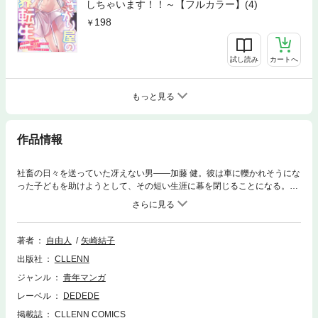
しちゃいます！！～【フルカラー】(4)
198
試し読み
カートへ
もっと見る
作品情報
社畜の日々を送っていた冴えない男――加藤 健。彼は車に轢かれそうにな
った子どもを助けようとして、その短い生涯に幕を閉じることになる。し
かし死んだはずの自分が目を覚ますとそこは真っ白な空間で、女神を名乗
る銀髪美女――ソフィーリアと出会う。彼女から転生とスキルについて説
明を受けるが、ついつい説明そっちのけで一目ぼれした女神を口説いてし
まう。そのアタックがまさかの成功をして…！？ 女神の寵愛と加護を受け
著者
自由人
矢崎結子
て異世界に転生した男が生前のトラウマを抱えつつも、思いのままに日々
出版社
CLLENN
を生きていく。人気異世界WEB小説をフルカラーでコミカライズ！
ジャンル
青年マンガ
レーベル
DEDEDE
掲載誌
CLLENN COMICS