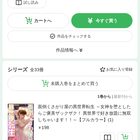
試し読み
カートへ
今すぐ買う
作品をチェックする
作品情報へ
シリーズ
全33冊
お気に入り登録
未購入巻をまとめて買う
1巻から
|
最新刊から
面倒くさがり屋の異世界転生 ～女神を堕とした
らご褒美ザックザク！ 異世界で好き放題に無双
しちゃいます！！～【フルカラー】(1)
198