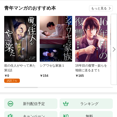
青年マンガのおすすめ本
もっと見る
前の住人がやって来た
シアワセな家族１
16年目の復讐～奴らを
ベイ
第1話
地獄に送るまで１
エブ
版】
0
154
165
2
試読フル
新刊配信予定
ランキング
キャンペーン
無料