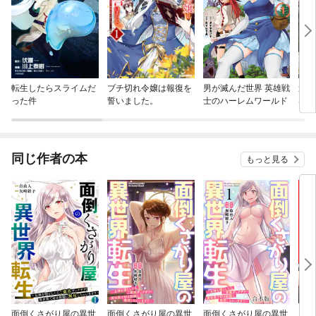
転生したらスライムだ
ブチ切れ令嬢は報復を
男が滅んだ世界 英雄戦
追放
った件
誓いました。
士のハーレムワールド
はゲ
る
同じ作者の本
もっと見る
面倒くさがり屋の異世
面倒くさがり屋の異世
面倒くさがり屋の異世
ギャ