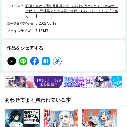
シリーズ
面倒くさがり屋の異世界転生 ～女神を堕としたらご褒美ザッ
クザク！ 異世界で好き放題に無双しちゃいます！！～【フル
カラー】
電子版配信開始日
2023/06/18
ファイルサイズ
7.42 MB
作品をシェアする
あわせてよく買われている本