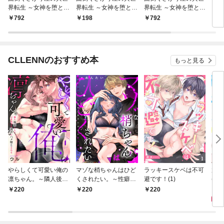
界転生 ～女神を堕とし
界転生 ～女神を堕とし
界転生 ～女神を堕とし
ウス
たらご褒美ザックザ
たらご褒美ザックザ
たらご褒美ザックザ
792
198
792
5
ク！ 異世界で好き放題
ク！ 異世界で好き放題
ク！ 異世界で好き放題
に無双しちゃいま
に無双しちゃいま
に無双しちゃいま
す！！～【フルカラ
す！！～【フルカラ
す！！～【フルカラ
ー】【電子単行本】(1)
ー】(1)
ー】【合本版】(1)
CLLENNのおすすめ本
もっと見る
やらしくて可愛い俺の
マゾな梢ちゃんはひど
ラッキースケベは不可
放課
凛ちゃん。～隣人後輩
くされたい。～性癖マ
避です！(1)
(1)
くんのイキすぎた執着
ッチした後輩と欲望の
2
220
220
220
にハメ堕とされる～(1)
ままにセックスしたら
～(1)