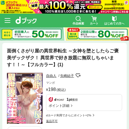
作品検索
カート
はじめての方へ
面倒くさがり屋の異世界転生 ～女神を堕としたらご褒
美ザックザク！ 異世界で好き放題に無双しちゃいま
す！！～【フルカラー】(1)
自由人
矢崎結子
マンガ
198
(税込)
1
pt
獲得
ポイント詳細
dカード利用でさらにポイント+2%
返品不可