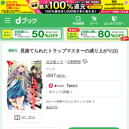
作品検索
カート
はじめての方へ
見捨てられたトラップマスターの成り上がり(1)
最新刊
日之影ソラ
只野野郎
マンガ
847
(税込)
7
pt
獲得
ポイント詳細
dカード利用でさらにポイント+2%
返品不可
試し読み