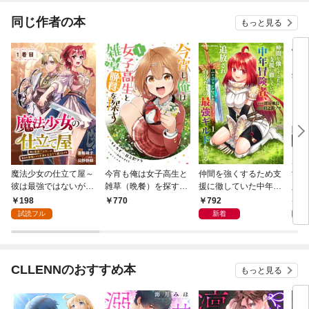
の性能はアーティファ
クト級なり……！～
同じ作者の本
もっと見る
魔法少女の仕立て屋～
今宵も俺は女子高生と
仲間を強くするため支
世界
彼は最強ではないが、
雑草（晩餐）を探す
援に徹していた中年冒
人 
彼女を最強にする衣装
（コミック）１【電子
険者、追放され自分だ
肩代
198
792
7
770
を仕立てて成り上がる
版特典付】
けの最強ギルドを作
いつ
試読フル
新着
試
～［ばら売り］ 1着
る ～【シェアリン
体が
目
グ】スキルでステータ
～ 
スは思いのまま！ 恩
恵に気づいたってもう
CLLENNのおすすめ本
もっと見る
遅い！～1