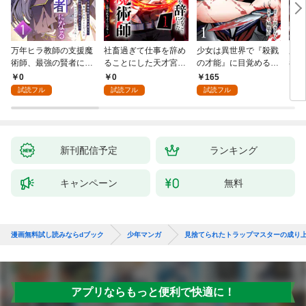
万年ヒラ教師の支援魔
社畜過ぎて仕事を辞め
少女は異世界で『殺戮
魔王
術師、最強の賢者にな
ることにした天才宮廷
の才能』に目覚める
者パ
る～不人気の支援魔術
魔術師～辺境の地でス
(話売り) #1
やっ
0
0
165
2
師は給料泥棒だと魔術
ローライフを夢見る
試読フル
試読フル
試読フル
大学をクビになった
が、不届き者を倒して
が、出世した元教え子
いたら『最果ての魔
たちのおかげで何も困
女』と呼ばれるように
らない件～ 第1話
なる～ 第1話
新刊配信予定
ランキング
キャンペーン
無料
漫画無料試し読みならdブック
少年マンガ
見捨てられたトラップマスターの成り
アプリならもっと便利で快適に！