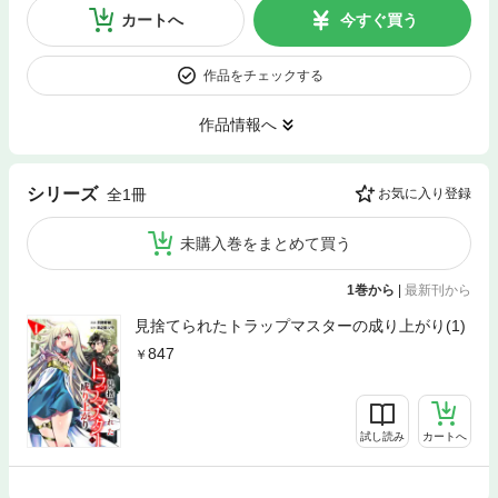
カートへ
今すぐ買う
作品をチェックする
作品情報へ
シリーズ
全1冊
お気に入り登録
未購入巻をまとめて買う
1巻から
|
最新刊から
見捨てられたトラップマスターの成り上がり(1)
847
試し読み
カートへ