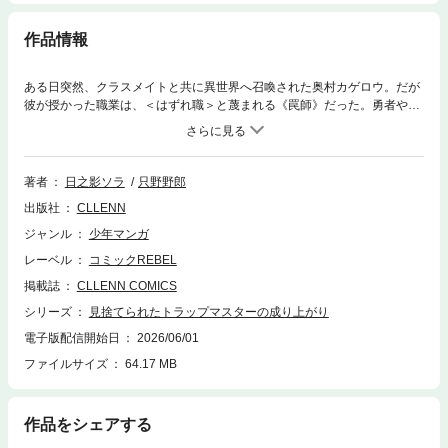
作品情報
ある日突然、クラスメイトと共に異世界へ召喚された奥村カゲロウ。だが
彼が授かった職業は、＜はずれ職＞と蔑まれる《罠師》だった。勇者や剣
士が称賛される中、役立たずとして見捨てられ、やがて仲間たちに裏切ら
れたカゲロウはダンジョン深層へ突き落とされてしまう。死を覚悟したそ
の先で出会ったのは、結晶に封印された魔王・アルエル。理不尽な世界の
真実を知ったカゲロウは彼女と契約し、眠っていた力を覚醒させる。制限
著者
日之影ソラ
只野野郎
だらけだった罠スキルは解き放たれ、無限に張り巡らせる最強のトラップ
出版社
CLLENN
へと進化していく──。見捨てられた＜はずれ職＞が理不尽に抗う、成り
上がり最強無双ファンタジー！！
ジャンル
少年マンガ
レーベル
コミックREBEL
掲載誌
CLLENN COMICS
シリーズ
見捨てられたトラップマスターの成り上がり
電子版配信開始日
2026/06/01
ファイルサイズ
64.17 MB
作品をシェアする