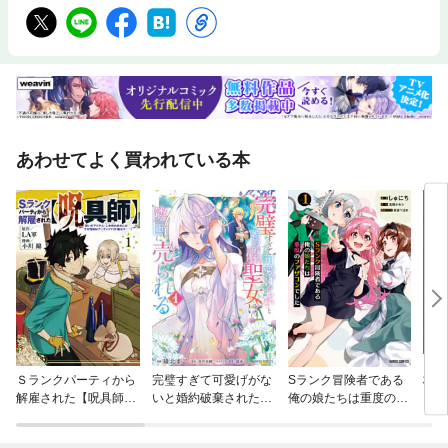
あわせてよく買われている本
Ｓランクパーティから
完璧すぎて可愛げがな
Sランク冒険者である
杖と
解雇された【呪具師】
いと婚約破棄された聖
俺の娘たちは重度のフ
～『呪いのアイテム』
女は隣国に売られる
ァザコンでした
しか作れませんが、そ