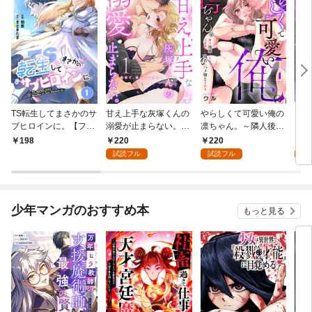
TS転生してまさかのサ
甘え上手な灰塚くんの
やらしくて可愛い俺の
マゾ
ブヒロインに。【フル
溺愛が止まらない。純
凛ちゃん。～隣人後輩
くさ
カラー】(1)
情で、健気で…絶倫！
くんのイキすぎた執着
ッチ
220
220
2
198
(1)
にハメ堕とされる～(1)
まま
試読フル
試読フル
試
～(1
少年マンガのおすすめ本
もっと見る