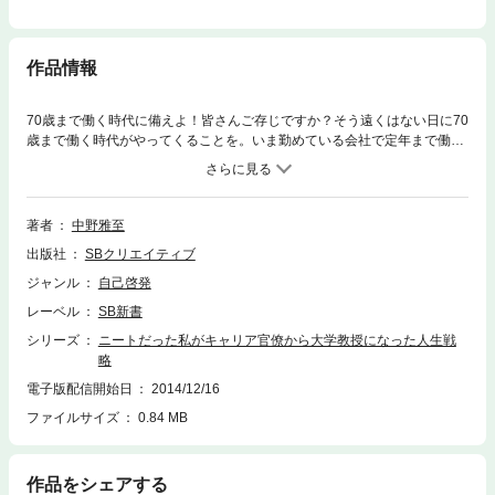
作品情報
70歳まで働く時代に備えよ！皆さんご存じですか？そう遠くはない日に70
歳まで働く時代がやってくることを。いま勤めている会社で定年まで働け
るなんて思ったら、それは甘い！本書では、ニートから市役所職員、キャ
リア官僚、大学教授へと自力で人生を切り拓いてきた著者ならではの経験
と知識をベースに、これから誰もが直面する問題に対抗するためのノウハ
ウを紹介します。
著者
中野雅至
出版社
SBクリエイティブ
ジャンル
自己啓発
レーベル
SB新書
シリーズ
ニートだった私がキャリア官僚から大学教授になった人生戦
略
電子版配信開始日
2014/12/16
ファイルサイズ
0.84 MB
作品をシェアする