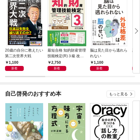
20歳の自分に教えたい
最短合格 知的財産管理
脳は見た目から逃れら
恐怖
第二次世界大戦
技能検定(R)３級 改訂
れない
２版
1,100
2,750
1,100
1,
新着
新着
新着
自己啓発のおすすめ本
もっと見る