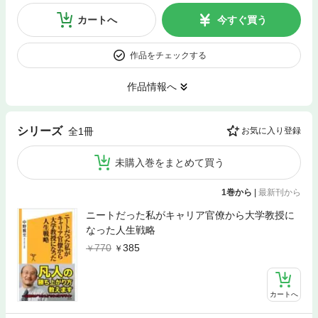
カートへ
今すぐ買う
作品をチェックする
作品情報へ
シリーズ
全1冊
お気に入り登録
未購入巻をまとめて買う
1巻から
|
最新刊から
ニートだった私がキャリア官僚から大学教授に
なった人生戦略
770
385
カートへ