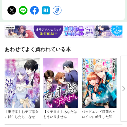
あわせてよく買われている本
【単行本】おデブ悪女
【タテヨミ】あなたは
バッドエンド目前のヒ
結界
に転生したら、なぜか
もういりません
ロインに転生した私、
ラスボス王子様に執着
今世では恋愛するつも