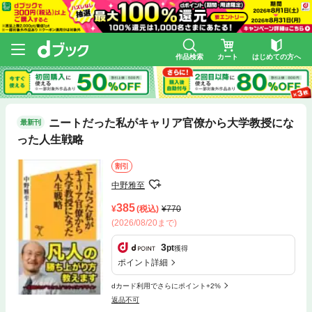
作品検索
カート
はじめての方へ
ニートだった私がキャリア官僚から大学教授にな
最新刊
った人生戦略
割引
中野雅至
385
(税込)
770
(2026/08/20まで)
3
pt
獲得
ポイント詳細
dカード利用でさらにポイント+2%
返品不可