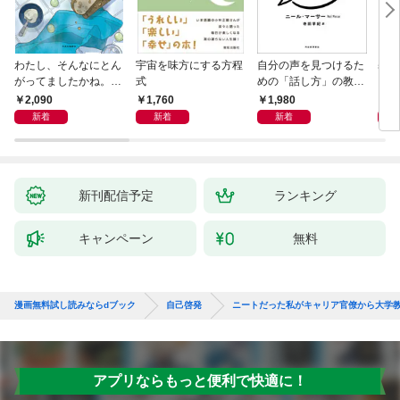
わたし、そんなにとん
宇宙を味方にする方程
自分の声を見つけるた
基地
がってましたかね。
式
めの「話し方」の教
るた
獅子座、Ａ型、丙午は
室 Ｏｒａｃｙ（オラ
2,090
1,760
1,980
2,
めぐる
シー）
新着
新着
新着
新刊配信予定
ランキング
キャンペーン
無料
漫画無料試し読みならdブック
自己啓発
ニートだった私がキャリア官僚から大学
アプリならもっと便利で快適に！