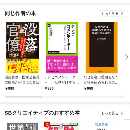
されています
りがチートな兄が離し
てくれません！？@C
OMIC
同じ作者の本
もっと見る
没落官僚 国家公務員
テレビコメンテータ
なぜ若者は理由もなく
「天
志願者がゼロになる日
ー 「批判だけするエ
会社を辞められるの
ラい人」の正体
か？
990
880
968
7
SBクリエイティブのおすすめ本
もっと見る