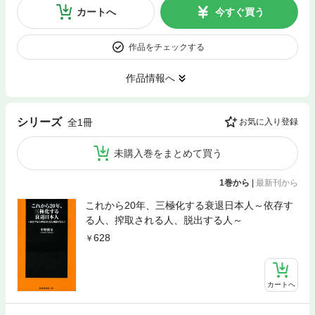
カートへ
今すぐ買う
作品をチェックする
作品情報へ
シリーズ
全1冊
お気に入り登録
未購入巻をまとめて買う
1巻から
|
最新刊から
これから20年、三極化する衰退日本人～依存す
る人、搾取される人、脱出する人～
628
カートへ