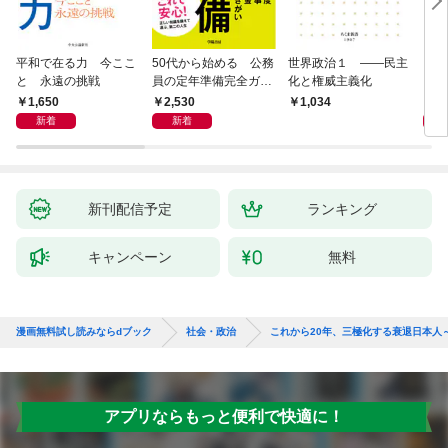
平和で在る力 今ここ
50代から始める 公務
世界政治１ ――民主
「力
と 永遠の挑戦
員の定年準備完全ガイ
化と権威主義化
く 
ド
1,650
2,530
1,
1,034
新着
新着
新刊配信予定
ランキング
キャンペーン
無料
漫画無料試し読みならdブック
社会・政治
これから20年、三極化する衰退日本人
アプリならもっと便利で快適に！