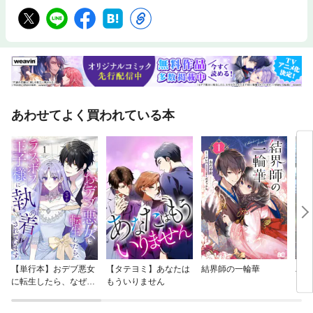
あわせてよく買われている本
【単行本】おデブ悪女
【タテヨミ】あなたは
結界師の一輪華
バッ
に転生したら、なぜか
もういりません
ロイ
ラスボス王子様に執着
今世
されています
りが