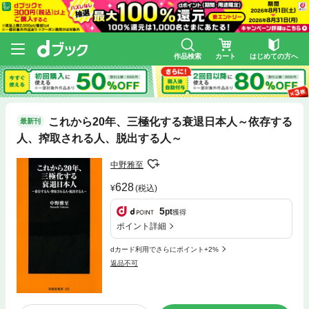
作品検索
カート
はじめての方へ
これから20年、三極化する衰退日本人～依存する
最新刊
人、搾取される人、脱出する人～
中野雅至
628
(税込)
5
pt
獲得
ポイント詳細
dカード利用でさらにポイント+2%
返品不可