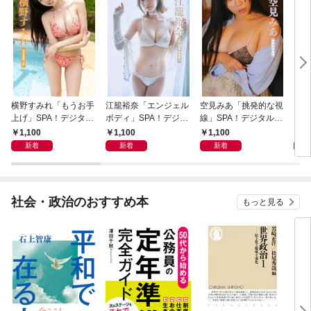
横野すみれ「もうお手
江籠裕奈「エンジェル
空見みあ「挑発的な視
アイ
上げ」SPA！デジタル
ボディ」SPA！デジタ
線」SPA！デジタル写
と“
写真集
ル写真集
真集
自分
1,100
1,100
1,100
1,
の5
新着
新着
新着
社会・政治のおすすめ本
もっと見る