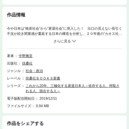
作品情報
今や日本は“格差社会”から“衰退社会”に突入した！ 出口の見えない長引く
不況が続き閉塞感が蔓延する日本の構造を分析し、２０年後の“カオス社
会”の姿を予測する警世の書。
著者
中野雅至
出版社
扶桑社
ジャンル
社会・政治
レーベル
扶桑社ＢＯＯＫＳ新書
シリーズ
これから20年、三極化する衰退日本人～依存する人、搾取さ
れる人、脱出する人～
電子版配信開始日
2019/12/11
ファイルサイズ
0.94 MB
作品をシェアする