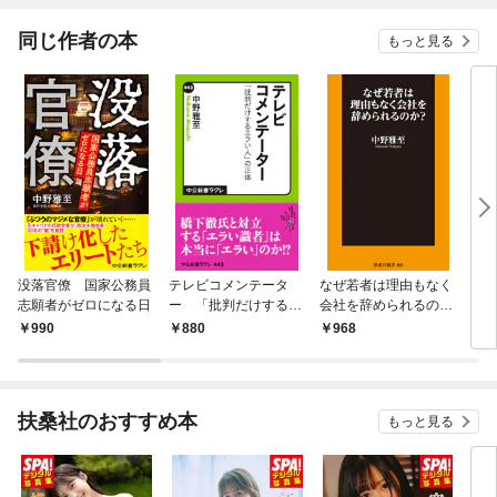
てく
OMI
同じ作者の本
もっと見る
没落官僚 国家公務員
テレビコメンテータ
なぜ若者は理由もなく
「天
志願者がゼロになる日
ー 「批判だけするエ
会社を辞められるの
ラい人」の正体
か？
990
880
968
7
扶桑社のおすすめ本
もっと見る