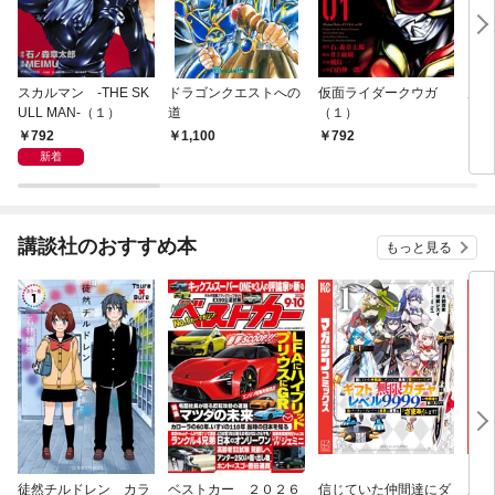
スカルマン -THE SK
ドラゴンクエストへの
仮面ライダークウガ
風都
ULL MAN-（１）
道
（１）
792
1,100
792
7
新着
講談社のおすすめ本
もっと見る
徒然チルドレン カラ
ベストカー ２０２６
信じていた仲間達にダ
魔女