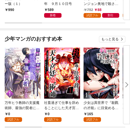
ー版（１）
年 ９月１０日号
ンジョン奥地で殺され
かけたがギフト『無限
589
792
88
7
990
ガチャ』でレベル９９
新着
試読フル
割引
試
９９の仲間達を手に入
れて元パーティーメン
バーと世界に復讐＆
『ざまぁ！』します！
少年マンガのおすすめ本
もっと見る
（１）
万年ヒラ教師の支援魔
社畜過ぎて仕事を辞め
少女は異世界で『殺戮
魔王
術師、最強の賢者にな
ることにした天才宮廷
の才能』に目覚める
者パ
る～不人気の支援魔術
魔術師～辺境の地でス
(話売り) #1
やっ
0
0
165
2
師は給料泥棒だと魔術
ローライフを夢見る
試読フル
試読フル
試読フル
大学をクビになった
が、不届き者を倒して
が、出世した元教え子
いたら『最果ての魔