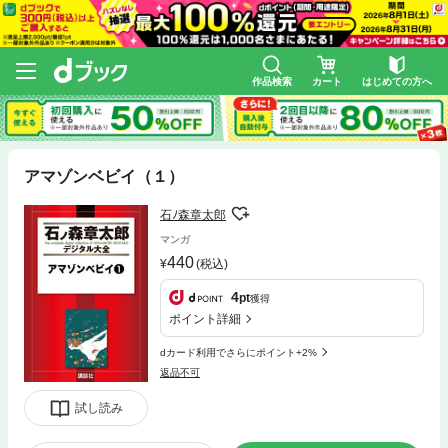
作品検索
カート
はじめての方へ
アマゾンベビイ（１）
石ﾉ森章太郎
マンガ
440
(税込)
4
pt
獲得
ポイント詳細
dカード利用でさらにポイント+2%
返品不可
試し読み