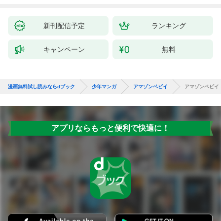
たちのおかげで何も困
女』と呼ばれるように
らない件～ 第1話
なる～ 第1話
新刊配信予定
ランキング
キャンペーン
無料
漫画無料試し読みならdブック
少年マンガ
アマゾンベビイ
アマゾンベビイ
アプリならもっと便利で快適に！