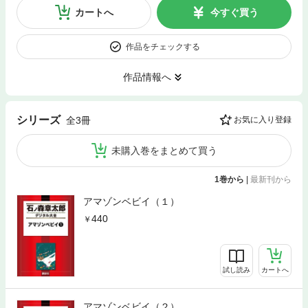
カートへ
今すぐ買う
作品をチェックする
作品情報へ
シリーズ
全3冊
お気に入り登録
未購入巻をまとめて買う
1巻から
|
最新刊から
アマゾンベビイ（１）
440
試し読み
カートへ
アマゾンベビイ（２）