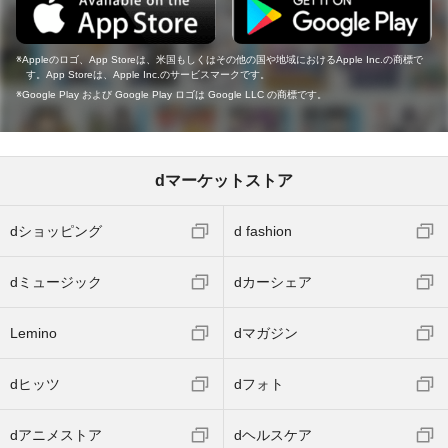
Appleのロゴ、App Storeは、米国もしくはその他の国や地域におけるApple Inc.の商標で
す。App Storeは、Apple Inc.のサービスマークです。
Google Play および Google Play ロゴは Google LLC の商標です。
dマーケットストア
dショッピング
d fashion
dミュージック
dカーシェア
Lemino
dマガジン
dヒッツ
dフォト
dアニメストア
dヘルスケア