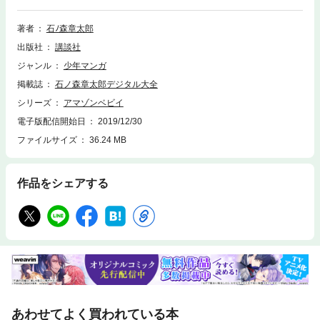
る。しかし、彼女は研究所を脱走し、婦人科専門カメラマンのダイサクに
助けられる。追手の影に怯えながらも共同生活を始めた2人だった
著者
石ﾉ森章太郎
が……!?
出版社
講談社
ジャンル
少年マンガ
掲載誌
石ノ森章太郎デジタル大全
シリーズ
アマゾンベビイ
電子版配信開始日
2019/12/30
ファイルサイズ
36.24 MB
作品をシェアする
あわせてよく買われている本