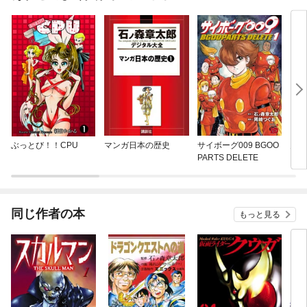
ぶっとび！！CPU
マンガ日本の歴史
サイボーグ009 BGOO
月光
PARTS DELETE
同じ作者の本
もっと見る