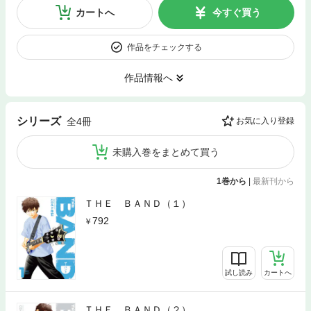
カートへ
今すぐ買う
作品をチェックする
作品情報へ
シリーズ
全4冊
お気に入り登録
未購入巻をまとめて買う
1巻から
|
最新刊から
ＴＨＥ ＢＡＮＤ（１）
792
試し読み
カートへ
ＴＨＥ ＢＡＮＤ（２）