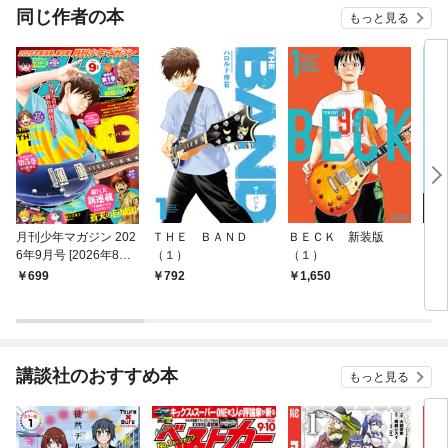
同じ作者の本
もっと見る
月刊少年マガジン 202
ＴＨＥ ＢＡＮＤ
ＢＥＣＫ 新装版
ゴリ
6年9月号 [2026年8月6
（１）
（１）
（１
日発売]
699
792
1,650
7
講談社のおすすめ本
もっと見る