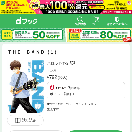
作品検索
カート
はじめての方へ
ＴＨＥ ＢＡＮＤ（１）
ハロルド作石
マンガ
792
(税込)
7
pt
獲得
ポイント詳細
dカード利用でさらにポイント+2%
返品不可
試し読み