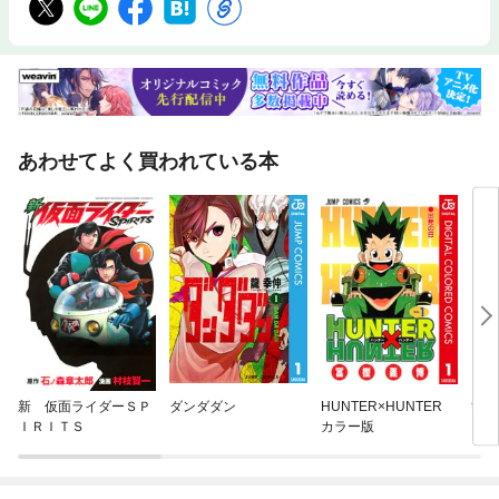
あわせてよく買われている本
新 仮面ライダーＳＰ
ダンダダン
HUNTER×HUNTER
黄泉
ＩＲＩＴＳ
カラー版