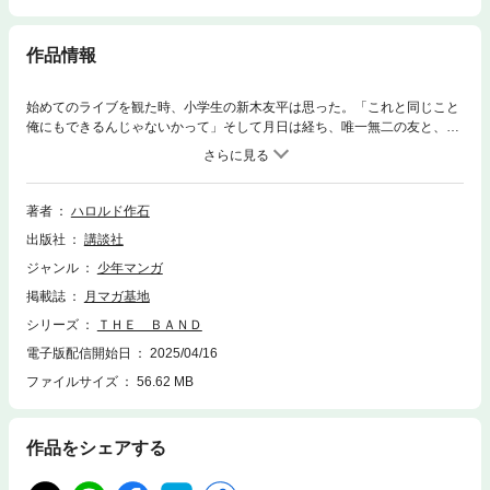
作品情報
始めてのライブを観た時、小学生の新木友平は思った。「これと同じこと
俺にもできるんじゃないかって」そして月日は経ち、唯一無二の友と、ヘ
ンテコな形のギターに出会った友平の、バンド人生が今、始まる！！
著者
ハロルド作石
出版社
講談社
ジャンル
少年マンガ
掲載誌
月マガ基地
シリーズ
ＴＨＥ ＢＡＮＤ
電子版配信開始日
2025/04/16
ファイルサイズ
56.62 MB
作品をシェアする