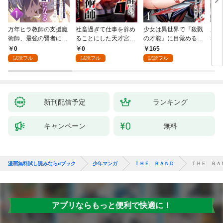
万年ヒラ教師の支援魔
社畜過ぎて仕事を辞め
少女は異世界で『殺戮
魔王
術師、最強の賢者にな
ることにした天才宮廷
の才能』に目覚める
者パ
る～不人気の支援魔術
魔術師～辺境の地でス
(話売り) #1
やっ
0
0
165
2
師は給料泥棒だと魔術
ローライフを夢見る
試読フル
試読フル
試読フル
大学をクビになった
が、不届き者を倒して
が、出世した元教え子
いたら『最果ての魔
たちのおかげで何も困
女』と呼ばれるように
らない件～ 第1話
なる～ 第1話
新刊配信予定
ランキング
キャンペーン
無料
漫画無料試し読みならdブック
少年マンガ
ＴＨＥ ＢＡＮＤ
ＴＨＥ ＢＡ
アプリならもっと便利で快適に！