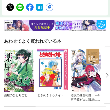
あわせてよく買われている本
薬屋のひとりごと
ときめきトゥナイト
辺境の錬金術師 ～今
リビ
更予算ゼロの職場に戻
るとかもう無理～