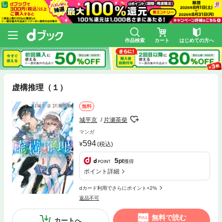
作品検索
カート
はじめての方へ
虚構推理（１）
無料
城平京
片瀬茶柴
マンガ
594
(税込)
5
pt
獲得
ポイント詳細
dカード利用でさらにポイント+2%
返品不可
無料で読む
カートへ