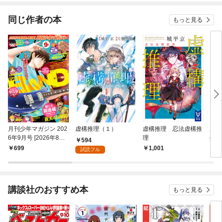
同じ作者の本
もっと見る
月刊少年マガジン 202
虚構推理（１）
虚構推理 忍法虚構推
虚構
6年9月号 [2026年8月6
理
外編
594
日発売]
699
1,001
1,
試読フル
講談社のおすすめ本
もっと見る