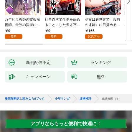
万年ヒラ教師の支援魔
社畜過ぎて仕事を辞め
少女は異世界で『殺戮
魔王
術師、最強の賢者にな
ることにした天才宮廷
の才能』に目覚める
者パ
る～不人気の支援魔術
魔術師～辺境の地でス
(話売り) #1
やっ
0
0
165
2
師は給料泥棒だと魔術
ローライフを夢見る
無料
無料
試読フル
大学をクビになった
が、不届き者を倒して
が、出世した元教え子
いたら『最果ての魔
たちのおかげで何も困
女』と呼ばれるように
らない件～ 第1話
なる～ 第1話
新刊配信予定
ランキング
キャンペーン
無料
漫画無料試し読みならdブック
少年マンガ
虚構推理
虚構推理（１）
アプリならもっと便利で快適に！