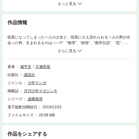
もっと見る
作品情報
怪異になってしまった一人の少女と、怪異にさえ恐れられる一人の男が出
会った時、生まれるものは――!? “推理”、“妖怪”、“都市伝説”、“恋”……
予測不可能な物語が幕を開ける!!
著者
城平京
片瀬茶柴
出版社
講談社
ジャンル
少年マンガ
掲載誌
月刊少年マガジンＲ
シリーズ
虚構推理
電子版配信開始日
2019/12/31
ファイルサイズ
29.08 MB
作品をシェアする