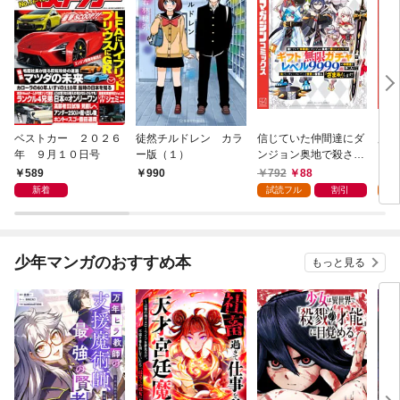
ベストカー ２０２６
徒然チルドレン カラ
信じていた仲間達にダ
魔女
年 ９月１０日号
ー版（１）
ンジョン奥地で殺され
かけたがギフト『無限
589
792
88
7
990
ガチャ』でレベル９９
新着
試読フル
割引
試
９９の仲間達を手に入
れて元パーティーメン
バーと世界に復讐＆
『ざまぁ！』します！
少年マンガのおすすめ本
もっと見る
（１）