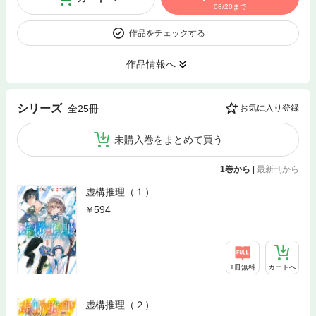
08/20まで
作品をチェックする
作品情報へ
シリーズ
全25冊
お気に入り登録
未購入巻をまとめて買う
1巻から
|
最新刊から
虚構推理（１）
594
1冊無料
カートへ
虚構推理（２）