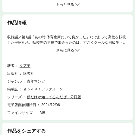
もっと見る
作品情報
収録話／第1話「あの時 体育倉庫にいて良かった」わけあって高校を転校
した平家和玖。転校先の学校で出会ったのは、すごくクールな同級生・小
裏さん。有名モデルの姉を持ち、いっさい笑わない彼女は孤高の存在……
のように見えたが、ひょんなことから和玖は小裏さんのとびきりの笑顔を
見てしまう。和玖の世界は一変する！この笑顔のために……僕はなんだっ
てやるんだ！！『たいようのいえ』のタアモが描く、どきどき＆にやにや
著者
タアモ
が止まらない高校生活！
出版社
講談社
ジャンル
青年マンガ
掲載誌
ｇｏｏｄ！アフタヌーン
シリーズ
僕だけが知ってるんだぜ 分冊版
電子版配信開始日
2024/12/06
ファイルサイズ
- MB
作品をシェアする