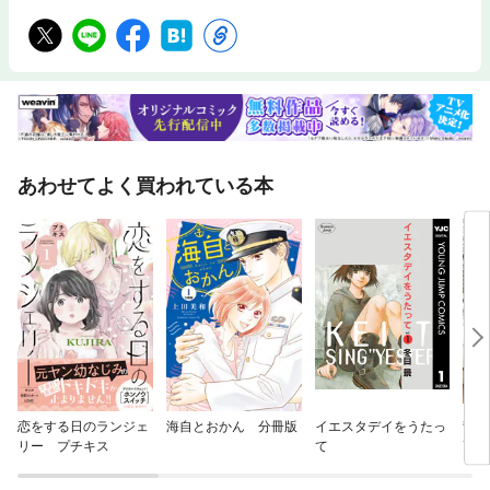
あわせてよく買われている本
恋をする日のランジェ
海自とおかん 分冊版
イエスタデイをうたっ
背す
リー プチキス
て
高競
こそ