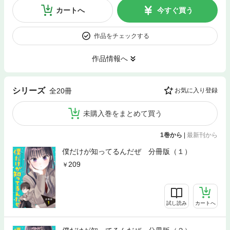
カートへ
今すぐ買う
作品をチェックする
作品情報へ
シリーズ
全20冊
お気に入り登録
未購入巻をまとめて買う
1巻から
|
最新刊から
僕だけが知ってるんだぜ 分冊版（１）
209
試し読み
カートへ