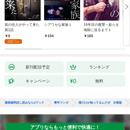
前の住人がやって来た
シアワセな家族１
16年目の復讐～奴らを
ベイ
第1話
地獄に送るまで１
エブ
版】
0
154
165
2
試読フル
新刊配信予定
ランキング
キャンペーン
無料
漫画無料試し読みならdブック
青年マンガ
僕だけが知ってるんだぜ 分冊版
アプリならもっと便利で快適に！