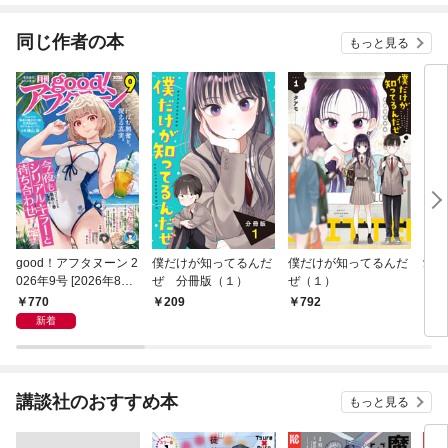
同じ作者の本
もっと見る
good！アフタヌーン 2
僕だけが知ってるんだ
僕だけが知ってるんだ
愛し
026年9号 [2026年8月
ぜ 分冊版（１）
ぜ（１）
ク【
6日発売]
770
209
792
1
新着
講談社のおすすめ本
もっと見る