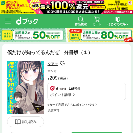
作品検索
カート
はじめての方へ
僕だけが知ってるんだぜ 分冊版（１）
タアモ
マンガ
209
(税込)
1
pt
獲得
ポイント詳細
dカード利用でさらにポイント+2%
返品不可
試し読み