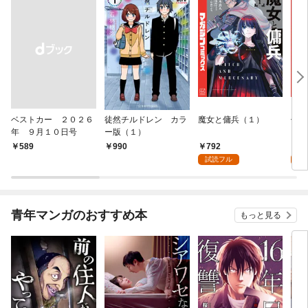
ベストカー ２０２６
徒然チルドレン カラ
魔女と傭兵（１）
信じ
年 ９月１０日号
ー版（１）
ンジ
かけ
792
7
￥589
990
ガチ
試読フル
試
９９
れて
バー
『ざ
青年マンガのおすすめ本
もっと見る
（１