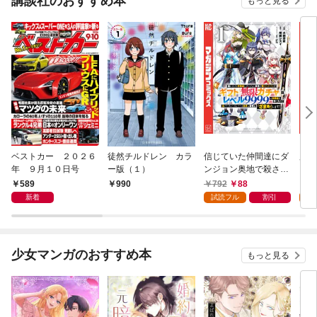
講談社のおすすめ本
もっと見る
ベストカー ２０２６
徒然チルドレン カラ
信じていた仲間達にダ
魔女
年 ９月１０日号
ー版（１）
ンジョン奥地で殺され
かけたがギフト『無限
589
792
88
7
990
ガチャ』でレベル９９
新着
試読フル
割引
試
９９の仲間達を手に入
れて元パーティーメン
バーと世界に復讐＆
『ざまぁ！』します！
少女マンガのおすすめ本
もっと見る
（１）