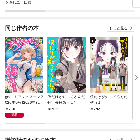
を噛む二十日鼠
愛旦
て離
せん
同じ作者の本
もっと見る
good！アフタヌーン 2
僕だけが知ってるんだ
僕だけが知ってるんだ
愛し
026年9号 [2026年8月
ぜ 分冊版（１）
ぜ（１）
ク【
6日発売]
770
209
792
1
新着