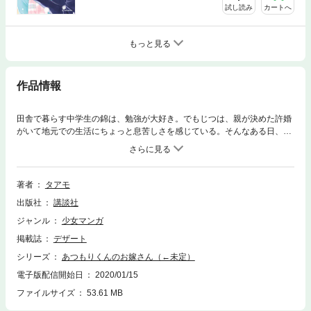
試し読み
カートへ
もっと見る
作品情報
田舎で暮らす中学生の錦は、勉強が大好き。でもじつは、親が決めた許婚
がいて地元での生活にちょっと息苦しさを感じている。そんなある日、東
京からやってきた高校生の敦盛と出会う。独特の価値観を持つ敦盛は、地
元から逃げ出す方法としてまさかの結婚を提案！ 敦盛に強く惹かれてい
く錦は、猛勉強の末、彼を追いかけて東京の高校に進学するけど…！？
「たいようのいえ」のタアモ最新作。
著者
タアモ
出版社
講談社
ジャンル
少女マンガ
掲載誌
デザート
シリーズ
あつもりくんのお嫁さん（←未定）
電子版配信開始日
2020/01/15
ファイルサイズ
53.61 MB