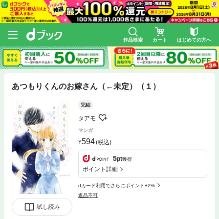
作品検索
カート
はじめての方へ
あつもりくんのお嫁さん（←未定）（１）
完結
タアモ
マンガ
594
(税込)
5
pt
獲得
ポイント詳細
dカード利用でさらにポイント+2%
返品不可
試し読み