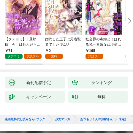
【タテヨミ】1.旦那
婚約した王子は元暗殺
社交界の毒婦とよばれ
視線
様、今世は死んだら許
者でした 第1話
る私～素敵な辺境伯令
る 1
しません
息に腕を折られたの
71
0
165
1
で、責任とってもらい
タテヨミ
試読フル
無料
試読フル
試
ます～［ばら売り］
第1話
新刊配信予定
ランキング
キャンペーン
無料
漫画無料試し読みならdブック
少女マンガ
あつもりくんのお嫁さん（←未定）