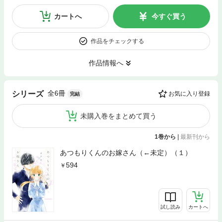
カートへ
今すぐ買う
作品をチェックする
作品情報へ
全6冊
シリーズ
お気に入り登録
完結
未購入巻をまとめて買う
1巻から
|
最新刊から
あつもりくんのお嫁さん（←未定）（１）
594
試し読み
カートへ