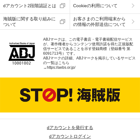
dアカウント2段階認証とは
Cookieの利用について
海賊版に関する取り組みに
お客さまのご利用端末から
ついて
の情報の外部送信について
ABJマークは、この電子書店・電子書籍配信サービス
が、著作権者からコンテンツ使用許諾を得た正規版配
信サービスであることを示す登録商標（登録番号 第
6091713号）です。
ABJマークの詳細、ABJマークを掲示しているサービス
の一覧はこちら
→
https://aebs.or.jp/
dアカウントを発行する
dアカウントログイン