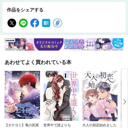
作品をシェアする
あわせてよく買われている本
【タテヨミ】竜の尻尾
世界中で誰よりも
大人の初恋始めました
政略