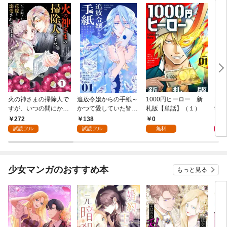
火の神さまの掃除人で
追放令嬢からの手紙～
1000円ヒーロー 新
DIM
すが、いつの間にか花
かつて愛していた皆さ
札版【単話】（１）
9.
嫁として溺愛されてい
まへ 私のことなどお忘
272
138
0
8
ます【単話】（１）
れですか？～【単話】
試読フル
試読フル
無料
（１）
少女マンガのおすすめ本
もっと見る