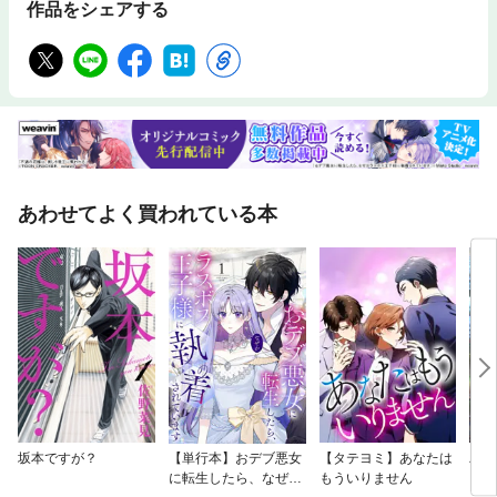
作品をシェアする
あわせてよく買われている本
坂本ですが？
【単行本】おデブ悪女
【タテヨミ】あなたは
バッ
に転生したら、なぜか
もういりません
ロイ