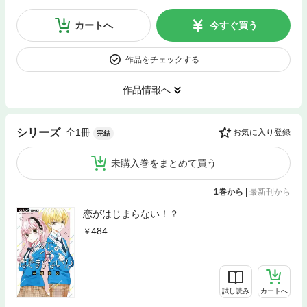
カートへ
今すぐ買う
作品をチェックする
作品情報へ
全1冊
シリーズ
お気に入り登録
完結
未購入巻をまとめて買う
1巻から
|
最新刊から
恋がはじまらない！？
484
試し読み
カートへ