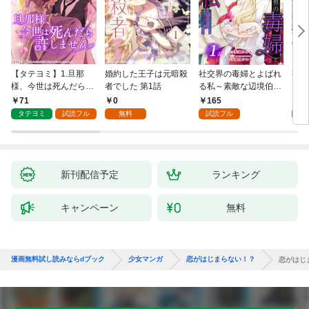
【タテヨミ】1.旦那
婚約した王子は元暗殺
社交界の毒婦とよばれ
視線
様、今世は死んだら許
者でした 第1話
る私～素敵な辺境伯令
る 1
しません
息に腕を折られたの
71
0
165
1
で、責任とってもらい
タテヨミ
試読フル
無料
試読フル
試
ます～［ばら売り］
第1話
新刊配信予定
ランキング
キャンペーン
無料
漫画無料試し読みならdブック
少女マンガ
恋がはじまらない！？
恋がはじ