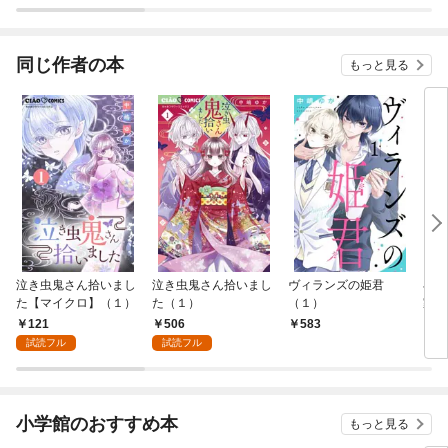
ラスボス王子様に執着
今世
されています
りが
てく
OMI
同じ作者の本
もっと見る
泣き虫鬼さん拾いまし
泣き虫鬼さん拾いまし
ヴィランズの姫君
小
た【マイクロ】（１）
た（１）
（１）
家事
簿 
121
506
583
7
ゃっ
試読フル
試読フル
小学館のおすすめ本
もっと見る