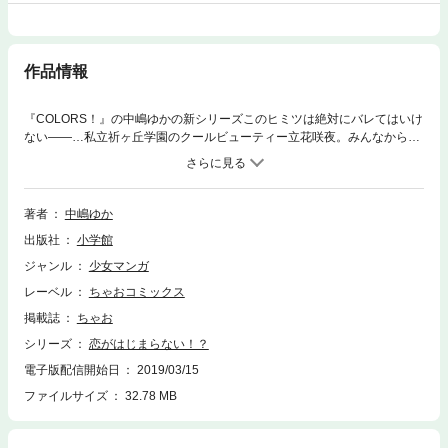
作品情報
『COLORS！』の中嶋ゆかの新シリーズこのヒミツは絶対にバレてはいけ
ない――…私立祈ヶ丘学園のクールビューティー立花咲夜。みんなから憧
れられるカノジョの正体は乙女ゲーム大好きな夢女子。いつも通り隠れて
乙女ゲームをしている所を学園No．1さわやかイケメン・陽ノ宮朝登に見
つかってしまい…！？ヒミツを守る代わりに「恋人のフリをしろ」と契約
をさせられて―――！？学園No．1カップルの本当の恋ははじまるの？ち
著者
中嶋ゆか
ゃおデラックスで大人気のシリーズがいよいよコミックス化！
出版社
小学館
ジャンル
少女マンガ
レーベル
ちゃおコミックス
掲載誌
ちゃお
シリーズ
恋がはじまらない！？
電子版配信開始日
2019/03/15
ファイルサイズ
32.78 MB