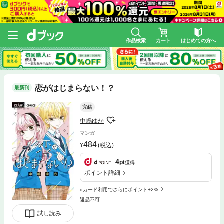
作品検索
カート
はじめての方へ
恋がはじまらない！？
最新刊
完結
中嶋ゆか
マンガ
484
(税込)
4
pt
獲得
ポイント詳細
dカード利用でさらにポイント+2%
返品不可
試し読み