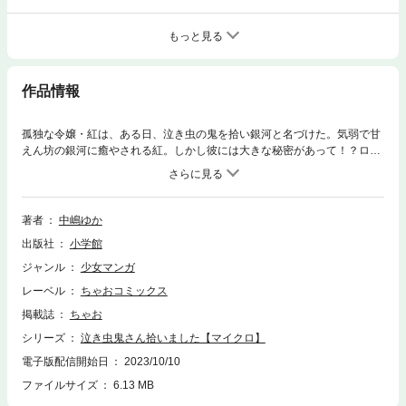
もっと見る
作品情報
孤独な令嬢・紅は、ある日、泣き虫の鬼を拾い銀河と名づけた。気弱で甘
えん坊の銀河に癒やされる紅。しかし彼には大きな秘密があって！？ロマ
ンティック・ファンタジー！
著者
中嶋ゆか
出版社
小学館
ジャンル
少女マンガ
レーベル
ちゃおコミックス
掲載誌
ちゃお
シリーズ
泣き虫鬼さん拾いました【マイクロ】
電子版配信開始日
2023/10/10
ファイルサイズ
6.13 MB