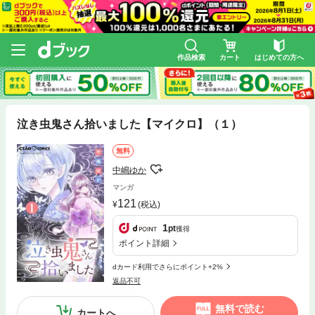
作品検索
カート
はじめての方へ
泣き虫鬼さん拾いました【マイクロ】（１）
無料
中嶋ゆか
マンガ
121
(税込)
1
pt
獲得
ポイント詳細
dカード利用でさらにポイント+2%
返品不可
無料で読む
カートへ