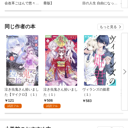
会改革ごはんで悠々シ
冊版】
目の人生 自由になって
の姫
スター暮らし【分冊
子ドラゴンとレベルM
版】
AX薬師ライフ【分冊
版】
同じ作者の本
もっと見る
泣き虫鬼さん拾いまし
泣き虫鬼さん拾いまし
ヴィランズの姫君
小
た【マイクロ】（１）
た（１）
（１）
家事
簿 
121
506
583
7
ゃっ
試読フル
試読フル