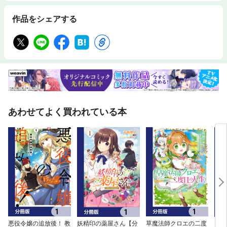
作品をシェアする
あわせてよく買われている本
悪役令嬢の追放後！ 教
妖精印の薬屋さん【分
草魔法師クロエの二度
こじ