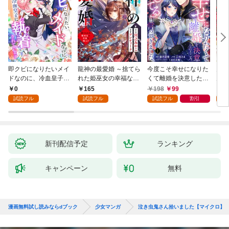
即クビになりたいメイ
龍神の最愛婚 ～捨てら
今度こそ幸せになりた
鬼条
ドなのに、冷血皇子に
れた姫巫女の幸福な嫁
くて離婚を決意したと
見初
執着されています第1
入り～: 1
ころ、無表情な旦那様
～１
0
165
198
99
1
話
が「愛してる」と言っ
試読フル
試読フル
試読フル
割引
試
てきました。1
新刊配信予定
ランキング
キャンペーン
無料
漫画無料試し読みならdブック
少女マンガ
泣き虫鬼さん拾いました【マイクロ】