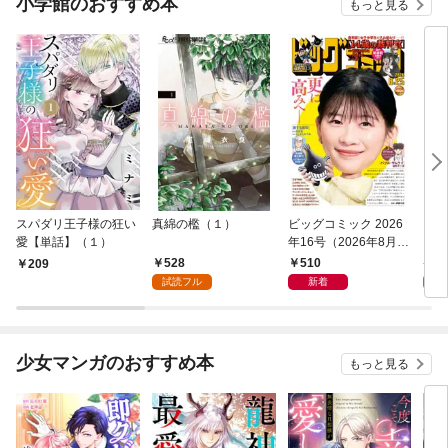
小学館のおすすめ本
もっと見る
スパダリ王子様の狂い
真綿の檻（１）
ビッグコミック 2026
こん
愛【単話】（１）
年16号（2026年8月7
（１
日発売）
528
510
5
209
試読フル
新着
試
少女マンガのおすすめ本
もっと見る