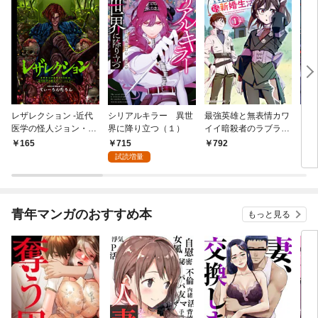
レザレクション -近代
シリアルキラー 異世
最強英雄と無表情カワ
シリ
医学の怪人ジョン・ハ
界に降り立つ（１）
イイ暗殺者のラブラブ
に降
ンター- 連載版 第1話
新婚生活 １巻
トル
715
165
792
7
少年の眼
試読増量
青年マンガのおすすめ本
もっと見る