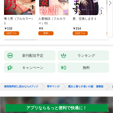
奪う男（フルカラー）
人妻物語（フルカラ
妻、交換します１
ごめ
1
ー）01
ない
132
0
214
1
試読フル
無料
試読フル
試
新刊配信予定
ランキング
キャンペーン
無料
漫画無料試し読みならdブック
青年マンガ
魔女と暮らす迷いの森 連載版
アプリならもっと便利で快適に！