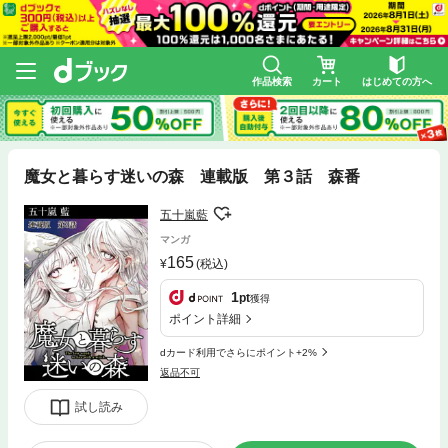
作品検索
カート
はじめての方へ
魔女と暮らす迷いの森 連載版 第３話 森番
五十嵐藍
マンガ
165
(税込)
1
pt
獲得
ポイント詳細
dカード利用でさらにポイント+2%
返品不可
試し読み