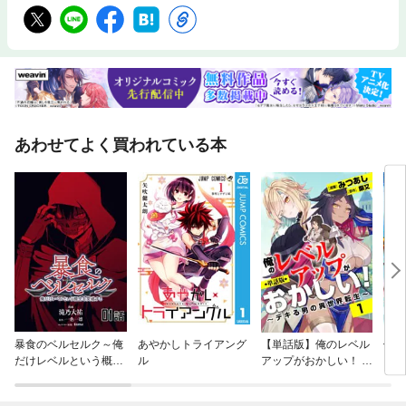
あわせてよく買われている本
暴食のベルセルク～俺
あやかしトライアング
【単話版】俺のレベル
俺の
だけレベルという概念
ル
アップがおかしい！ ～
え難
を突破する～【単話
デキる男の異世界転生
強く
版】
～（フルカラー）