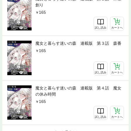
創り
165
試し読み
カートへ
魔女と暮らす迷いの森 連載版 第３話 森番
165
試し読み
カートへ
魔女と暮らす迷いの森 連載版 第４話 魔女
の休み時間
165
試し読み
カートへ