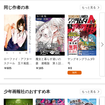
同じ作者の本
もっと見る
ローファイ・アフター
魔女と暮らす迷いの
ヤングキングラムダ0
山
スクール 五十嵐藍短
森 連載版 第１話
号
（上
編集
魔女に餌づけ
0
605
165
6
無料
少年画報社のおすすめ本
もっと見る