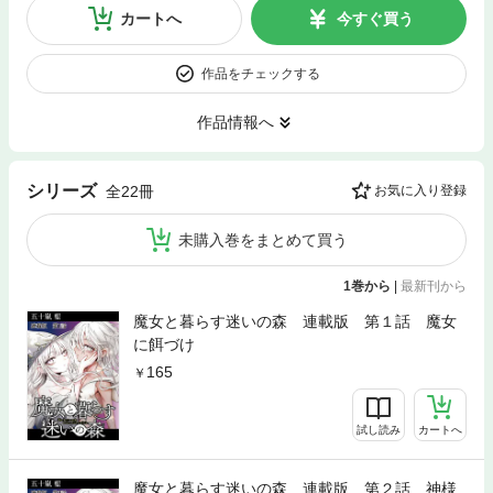
カートへ
今すぐ買う
作品をチェックする
作品情報へ
シリーズ
全22冊
お気に入り登録
未購入巻をまとめて買う
1巻から
|
最新刊から
魔女と暮らす迷いの森 連載版 第１話 魔女
に餌づけ
165
試し読み
カートへ
魔女と暮らす迷いの森 連載版 第２話 神様