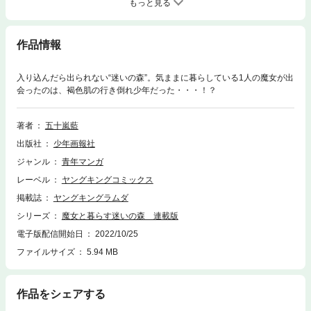
もっと見る
作品情報
入り込んだら出られない“迷いの森”。気ままに暮らしている1人の魔女が出
会ったのは、褐色肌の行き倒れ少年だった・・・！？
著者
五十嵐藍
出版社
少年画報社
ジャンル
青年マンガ
レーベル
ヤングキングコミックス
掲載誌
ヤングキングラムダ
シリーズ
魔女と暮らす迷いの森 連載版
電子版配信開始日
2022/10/25
ファイルサイズ
5.94 MB
作品をシェアする