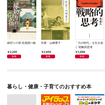
縁切りの宿 桂屋調べ帖
作家・山崎豊子
「力の時代」を生き抜
く 戦略的思考
2,200
2,600
1,899
新着
新着
新着
暮らし・健康・子育てのおすすめ本