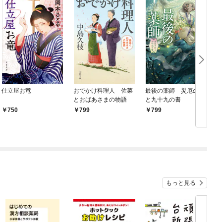
仕立屋お竜
おでかけ料理人 佐菜
最後の薬師 災厄の村
とおばあさまの物語
と九十九の書
750
799
799
もっと見る