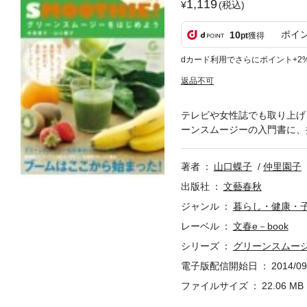
1,119
(税込)
ポイ
10
pt
獲得
dカード利用でさらにポイント+2
返品不可
テレビや女性誌でも取り上げ
ーンスムージーの入門書に、
著者
山口蝶子
仲里園子
出版社
文藝春秋
ジャンル
暮らし・健康・
レーベル
文春e－book
シリーズ
グリーンスムージ
電子版配信開始日
2014/09
ファイルサイズ
22.06 MB