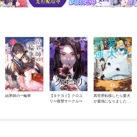
結界師の一輪華
【タテヨミ】クロユ
異世界転移したら愛犬
リ〜復讐サークル〜
が最強になりました ～
シルバーフェンリルと
俺が異世界暮らしを始
めたら～ THE COMIC