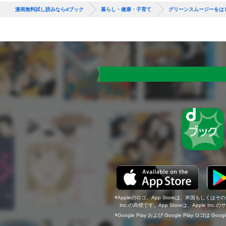
漫画無料試し読みならdブック
暮らし・健康・子育て
グリーンスムージーをは
Appleのロゴ、App Storeは、米国もしくはそ
Inc.の商標です。App Storeは、Apple In
Google Play および Google Play ロゴは Go