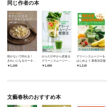
同じ作者の本
焼かないで作れる！
からだの中から若返る
グリーンスムージーを
きれいになるロータル
グリーンスムージー健
はじめよう 新装決定版
トレシピ
康法
1,100
1,400
1,119
文藝春秋のおすすめ本