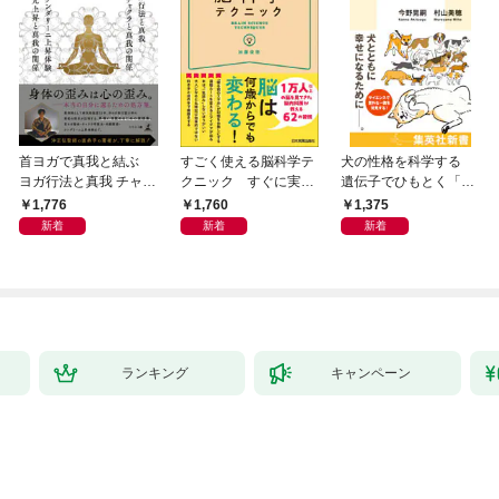
首ヨガで真我と結ぶ
すごく使える脳科学テ
犬の性格を科学する
ヨガ行法と真我 チャク
クニック すぐに実践
遺伝子でひもとく「最
ラと真我の関係 クンダ
したくなる
良の友」の進化
1,776
1,760
1,375
リーニ上昇体験 次元上
新着
新着
新着
昇と真我の関係
ランキング
キャンペーン