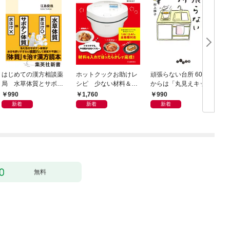
はじめての漢方相談薬
ホットクックお助けレ
頑張らない台所 60歳
お
局 水草体質とサボテ
シピ 少ない材料＆調
からは「丸見えキッチ
ン体質
味料で、あとはスイッ
ン」でラクしておいし
990
1,760
990
チポン！
い
新着
新着
新着
無料