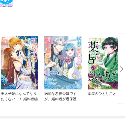
王太子妃になんてなり
病弱な悪役令嬢です
薬屋のひとりごと
たくない！！ 婚約者編
が、婚約者が過保護す
ぎて逃げ出したい(私た
ち犬猿の仲でしたよ
ね！？)