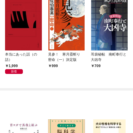
本当にあった話（の
見参！ 寒月霞斬り
耳袋秘帖 南町奉行と
話）
密命（一）決定版
大凶寺
1,999
999
709
新着