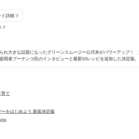
ント詳細
%
られ大きな話題になったグリーンスムージー公式本がパワーアップ！ 
提唱者ブーテンコ氏のインタビューと最新10レシピを追加した決定版。
子育て
ーをはじめよう 新装決定版
/09