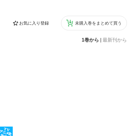
お気に入り登録
未購入巻をまとめて買う
1巻から
|
最新刊から