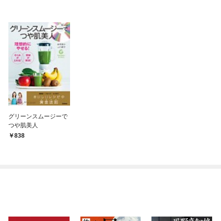
グリーンスムージーで
つや肌美人
838