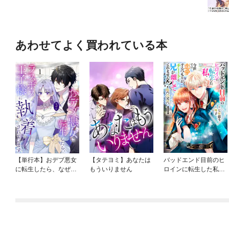
あわせてよく買われている本
【単行本】おデブ悪女
【タテヨミ】あなたは
バッドエンド目前のヒ
に転生したら、なぜか
もういりません
ロインに転生した私、
ラスボス王子様に執着
今世では恋愛するつも
されています
りがチートな兄が離し
てくれません！？@C
OMIC