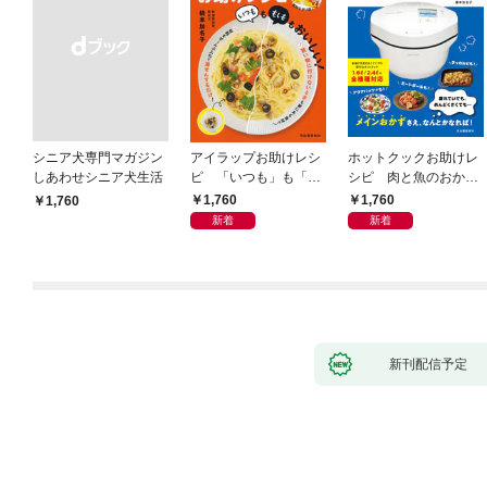
シニア犬専門マガジン
アイラップお助けレシ
ホットクックお助けレ
しあわせシニア犬生活
ピ 「いつも」も「も
シピ 肉と魚のおか
しも」もおいしい！
ず 少ない材料＆調味
1,760
1,760
￥1,760
料で、あとはスイッチ
新着
新着
ポン！
新刊配信予定