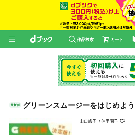
作品検索
カート
グリーンスムージーをはじめよう
最新刊
山口蝶子
仲里園子