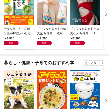
野菜を買ったら図鑑 -
【デジタル限定】白濱
【デジタル限定】宇佐
エロ
野菜が10倍おいしくな
美兎 写真集 『 純白の
美なお 写真集 『 U ～
る保存法と64のレシピ
プリズム 』
Best Selection ～ 』
1,870
2,200
2,200
1,
-
新着
新着
新着
暮らし・健康・子育てのおすすめ本
もっと見る