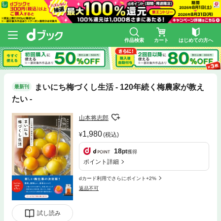
作品検索
カート
はじめての方へ
まいにち梅づくし生活 - 120年続く梅農家が教え
最新刊
たい -
山本将志郎
1,980
(税込)
18
pt
獲得
ポイント詳細
dカード利用でさらにポイント+2%
返品不可
試し読み