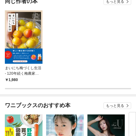
同じ作者の本
もっと見る
まいにち梅づくし生活
- 120年続く梅農家が
教えたい -
1,980
ワニブックスのおすすめ本
もっと見る