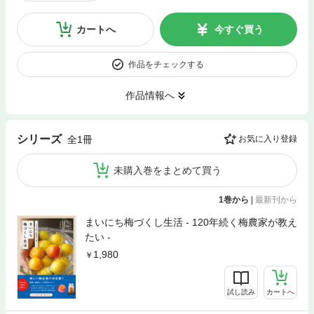
カートへ
今すぐ買う
作品をチェックする
作品情報へ
シリーズ
全1冊
お気に入り登録
未購入巻をまとめて買う
1巻から
|
最新刊から
まいにち梅づくし生活 - 120年続く梅農家が教え
たい -
1,980
試し読み
カートへ