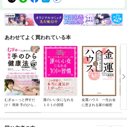
c.第３章 まいにち梅レシピしっとり絶品サラダチキン／さばの梅味噌煮
／梅の炊き込みご飯／梅とトマトとツナの冷やしぶっかけうどん／梅流し
／うずらの梅酢ピクルス／梅酢レモンスカッシュ／ホット梅ジンジャー et
c.※二次元コードを読み込むには、専用アプリ（二次元コードリーダー）が
必要です。（機種によっては最初からインストールされているものもござ
います。）二次元コードの載った画像を二次元コードリーダーで読み込
み、閲覧ください。読み込みづらい場合は、表示画像を拡大し、カメラが
あわせてよく買われている本
画像を読み込みやすいよう調整してから再度お試しください。【著者プロ
フィール】山本将志郎梅ボーイズリーダー和歌山県日高郡みなべ町で120
年続く梅農家の５代目。昔ながらのすっぱい梅干しを残すため、令和元年
に梅干し屋「うめひかり」を開業。塩と紫蘇だけで漬ける甘くない梅干し
を作っている。YouTubeチャンネルでは、農家ならではの梅仕事のコツや
梅の知識、梅料理が好評を博している。梅の魅力を伝えるとともに、日本
の一次産業の基盤を作るという志の元に、林業や海の事業へと活動の幅を
広げている。梅ボーイズHP https://umenokuni.com/YouTube @umebo
ys1904
むぎゅ～っと押すだ
運のいい女になれる
金運ハウス 一生お金
手作
け！ 簡単 手のひら健
１０１の習慣
に恵まれる家の秘密
書 
康法 特別編集版
のコ