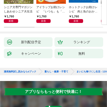
シニア犬専門マガジン
アイラップお助けレシ
ホットクックお助けレ
首
しあわせシニア犬生活
ピ 「いつも」も「も
シピ 肉と魚のおか
ヨガ
しも」もおいしい！
ず 少ない材料＆調味
ラと
1,760
1,760
1,760
1,
料で、あとはスイッチ
リー
新着
新着
新着
ポン！
昇と
新刊配信予定
ランキング
キャンペーン
無料
漫画無料試し読みならdブック
暮らし・健康・子育て
まいにち梅づくし生活 - 12
アプリならもっと便利で快適に！