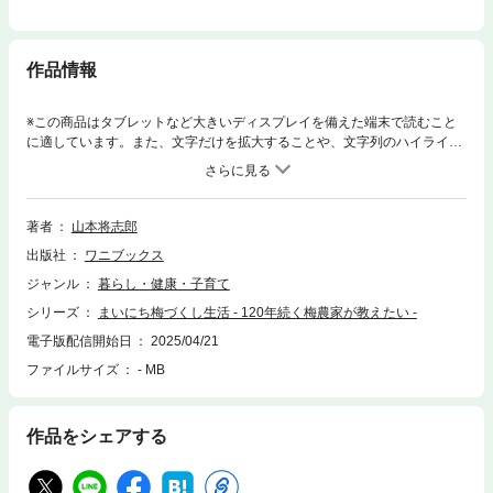
作品情報
※この商品はタブレットなど大きいディスプレイを備えた端末で読むこと
に適しています。また、文字だけを拡大することや、文字列のハイライ
ト、検索、辞書の参照、引用などの機能が使用できません。みなさん、良
い梅仕事を――！YouTube登録者 約７万人120年続く紀州の梅農家であ
り、新進の梅干し屋社長の著者が伝えたい、伝統と新しさの梅仕事の決定
版！簡単で、美味しくて、しかも健康にもいい！365日まいにち梅を美味
著者
山本将志郎
しくいただく、梅の魅力が詰まった１冊です。■この本のポイント１ ど
出版社
ワニブックス
こよりも簡単！梅を知り尽くしたプロがたどり着いた、どこよりも簡単で
美味しい方法を教えます。梅干しはバットやお皿で干すから、ざる不要。
ジャンル
暮らし・健康・子育て
少量から保存袋で漬けられます。■この本のポイント２ どこよりも丁
シリーズ
まいにち梅づくし生活 - 120年続く梅農家が教えたい -
寧！梅の選別から仕込みまで、全工程に写真付きでくわしく解説。よくあ
るトラブルや疑問にも一つひとつ答えるから、初めてでも失敗なし！■こ
電子版配信開始日
2025/04/21
の本のポイント３ 梅農家の知恵代々伝わるレシピに、家庭で手軽に作り
ファイルサイズ
- MB
やすいよう改良、工夫を加えました。梅農家ならでは梅の食べ方や料理、
ドリンクのレシピも惜しみなく公開。【Contents】第１章 梅を知るその
梅、何にする？／すごい！ 梅の健康効果／梅は美容にもいい／楽しみ広が
作品をシェアする
る、梅干しの品種／梅干しと梅の歴史 etc.第２章 旬の梅仕事梅干し／低
塩分梅干し／即席はちみつ梅／梅シロップ／梅酒／梅ジャム／梅の甘露煮
／ねり梅／カリカリ梅／梅味噌／梅エキス／梅醤／梅塩／紫蘇ふりかけet