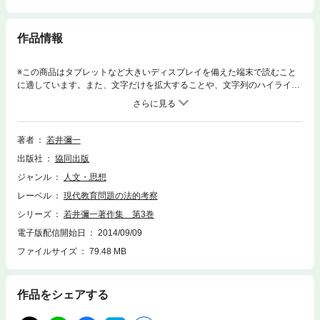
作品情報
※この商品はタブレットなど大きいディスプレイを備えた端末で読むこと
に適しています。また、文字だけを拡大することや、文字列のハイライ
ト、検索、辞書の参照、引用などの機能が使用できません。教育に関わる
者に意欲と勇気、希望を与えてくれる第6代上越教育大学学長・若井彌一
氏からのメッセージ。それは法律の専門家でありながら、法令・行政は子
どもや保護者、そしてそれを支える教師のためにあるという信念による。
著者
若井彌一
教員養成、教員採用、教員の資質向上に焦点を当て、的を絞った論考を集
出版社
協同出版
めた第3巻。
ジャンル
人文・思想
レーベル
現代教育問題の法的考察
シリーズ
若井彌一著作集 第3巻
電子版配信開始日
2014/09/09
ファイルサイズ
79.48 MB
作品をシェアする