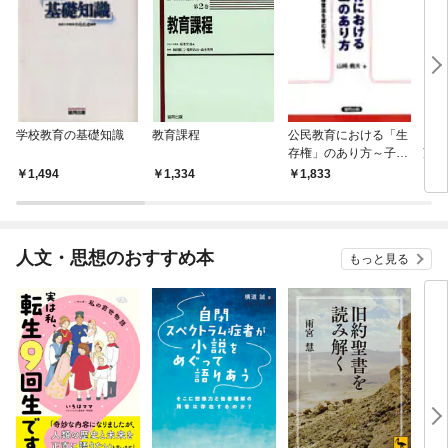
学校教育の基礎知識
教育課程
公民教育における「生
「教
存権」のあり方～子ど
望 
もに願い・自律意志を
1,494
1,334
1,833
1,
育む教育を～
人文・思想のおすすめ本
もっと見る