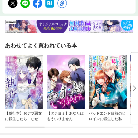
あわせてよく買われている本
【単行本】おデブ悪女
【タテヨミ】あなたは
バッドエンド目前のヒ
結界
に転生したら、なぜか
もういりません
ロインに転生した私、
ラスボス王子様に執着
今世では恋愛するつも
されています
りがチートな兄が離し
てくれません！？@C