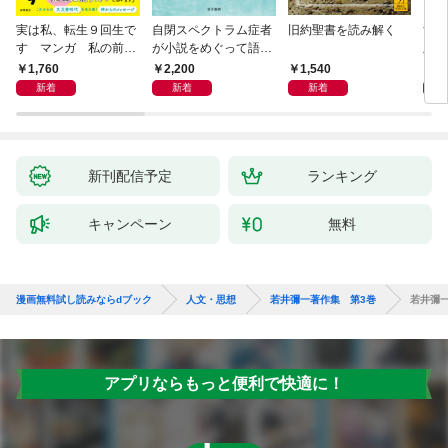
実は私、転生９回生で
自閉スペクトラム症者
旧約聖書を読み解く
すご
す マンガ 私の前世
が小説をめぐって語り
版 
物語
あう
らす
1,760
2,200
1,540
1,
新着
新着
新着
新刊配信予定
ランキング
キャンペーン
無料
漫画無料試し読みならdブック
人文・思想
若井彌一著作集 第3巻
若井彌
アプリならもっと便利で快適に！