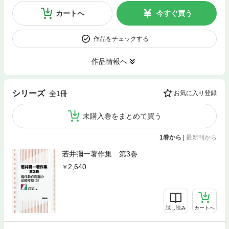
カートへ
今すぐ買う
作品をチェックする
作品情報へ
シリーズ
全1冊
お気に入り登録
未購入巻をまとめて買う
1巻から
|
最新刊から
若井彌一著作集 第3巻
2,640
試し読み
カートへ