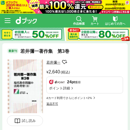
作品検索
カート
はじめての方へ
若井彌一著作集 第3巻
最新刊
若井彌一
2,640
(税込)
24
pt
獲得
ポイント詳細
dカード利用でさらにポイント+2%
返品不可
試し読み