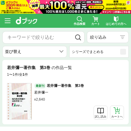
作品検索
カート
はじめての方へ
絞り込み
シリーズでまとめる
若井彌一著作集 第3巻
の作品一覧
1〜1件/全
1
件
若井彌一著作集 第3巻
最新刊
若井彌一
2,640
試し読み
カートへ