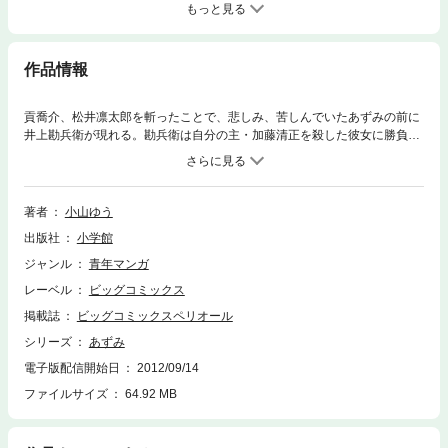
もっと見る
作品情報
貢喬介、松井凛太郎を斬ったことで、悲しみ、苦しんでいたあずみの前に
井上勘兵衛が現れる。勘兵衛は自分の主・加藤清正を殺した彼女に勝負を
求める。斬りたくないと思いながらも、彼の意志の強さを感じたあずみは
勝負の末、彼を斬る。その頃、柳生宗矩はあずみに対してさらなる刺客を
送っていた。
著者
小山ゆう
出版社
小学館
ジャンル
青年マンガ
レーベル
ビッグコミックス
掲載誌
ビッグコミックスペリオール
シリーズ
あずみ
電子版配信開始日
2012/09/14
ファイルサイズ
64.92 MB