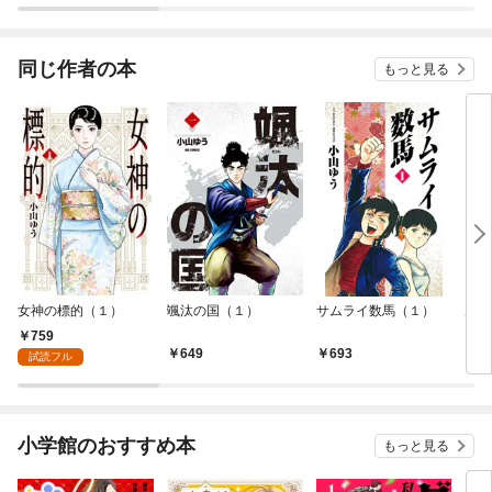
同じ作者の本
もっと見る
女神の標的（１）
颯汰の国（１）
サムライ数馬（１）
男ぞ
759
649
693
6
試読フル
小学館のおすすめ本
もっと見る