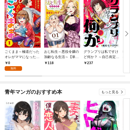
ごくまま～極道だった
おじ転生～悪役令嬢の
グランプリは私ですけ
後宮
オレがママになった話
加齢なる生活～【単
ど何か？ ～自己肯定モ
は謎
～【単話】（１）
話】（１）
ンスターのミスコン無
（１
0
118
237
2
双～【単話】（１）
無料
青年マンガのおすすめ本
もっと見る