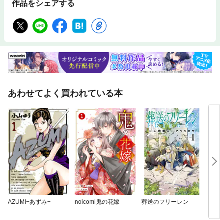
作品をシェアする
あわせてよく買われている本
AZUMI−あずみ−
noicomi鬼の花嫁
葬送のフリーレン
ゴル