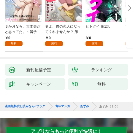
３か月なら、大丈夫だ
妻よ、僕の恋人になっ
ヒトグイ 第1話
世界
と思ってた。～留学し
てくれませんか？ 第1
レベ
た僕の留守中に、一途
話
0
0
0
0
な彼女が汚されるまで
無料
無料
無料
～ 1話
新刊配信予定
ランキング
キャンペーン
無料
漫画無料試し読みならdブック
青年マンガ
あずみ
あずみ（１０）
アプリならもっと便利で快適に！