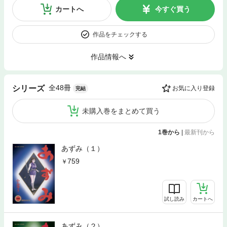
カートへ
今すぐ買う
作品をチェックする
作品情報へ
全48冊
シリーズ
お気に入り登録
完結
未購入巻をまとめて買う
1巻から
|
最新刊から
あずみ（１）
759
試し読み
カートへ
あずみ（２）