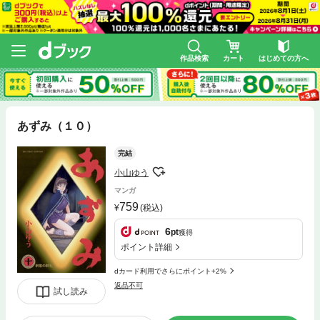
作品検索
カート
はじめての方へ
あずみ（１０）
完結
小山ゆう
マンガ
759
(税込)
6
pt
獲得
ポイント詳細
dカード利用でさらにポイント+2%
返品不可
試し読み