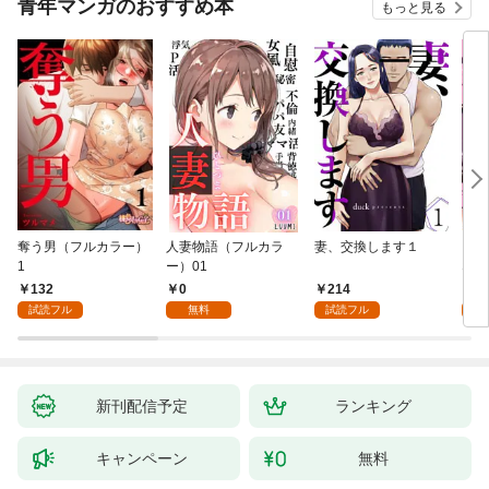
青年マンガのおすすめ本
もっと見る
奪う男（フルカラー）
人妻物語（フルカラ
妻、交換します１
ごめ
1
ー）01
ない
132
0
214
1
試読フル
無料
試読フル
試
新刊配信予定
ランキング
キャンペーン
無料