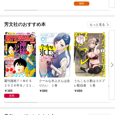
会社終わりに異世界へ
会社終わりに異世界へ
無料
直帰する～【単話版】
直帰する～ １巻
１
芳文社のおすすめ本
もっと見る
週刊漫画ＴＩＭＥＳ
クールな氷上さんは迫
うちこもり妻はコスプ
へな
２０２６年８／２１・
りたい １巻
レ配信者 １巻
話焼
２８合併号
巻
385
880
880
8
新着