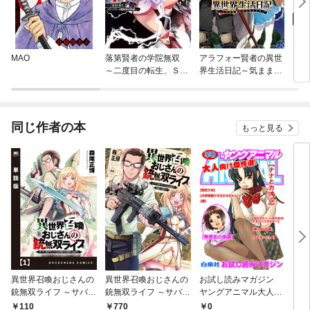
MAO
落第賢者の学院無双
アラフォー賢者の異世
田中
～二度目の転生、Ｓラ
界生活日記～気ままな
ンクチート魔術師冒険
異世界教師ライフ～
録～
同じ作者の本
もっと見る
異世界召喚おじさんの
異世界召喚おじさんの
お試し読みマガジン
肉極
銃無双ライフ ～サバゲ
銃無双ライフ ～サバゲ
ヤングアニマル大人向
ー好きサラリーマンは
ー好きサラリーマンは
け 傑作選
0
110
770
7