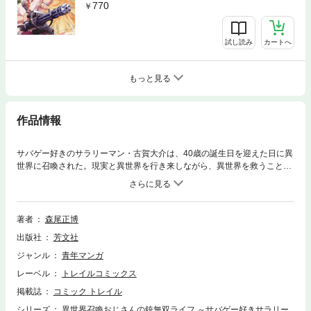
770
試し読み
カートへ
もっと見る
作品情報
サバゲー好きのサラリーマン・古賀大介は、40歳の誕生日を迎えた日に異
世界に召喚された。現実と異世界を行き来しながら、異世界を救うことに
なった大介に与えられたのは、「エアガンを本物の銃に変化させる能
力」。異世界で出会った女性剣士・レナと共に、大介は唯一の銃使いとし
て会社終わりに異世界で無双する!! (※本電子書籍は『異世界召喚おじさん
の銃無双ライフ ～サバゲー好きサラリーマンは会社終わりに異世界へ直帰
著者
森尾正博
する～【単話版】』1～7を収録しております。重複購入にご注意くださ
出版社
芳文社
い。)
ジャンル
青年マンガ
レーベル
トレイルコミックス
掲載誌
コミック トレイル
シリーズ
異世界召喚おじさんの銃無双ライフ ～サバゲー好きサラリー