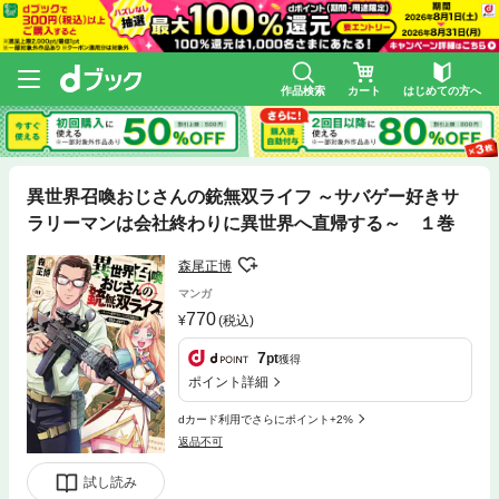
作品検索
カート
はじめての方へ
異世界召喚おじさんの銃無双ライフ ～サバゲー好きサ
ラリーマンは会社終わりに異世界へ直帰する～ １巻
森尾正博
マンガ
770
(税込)
7
pt
獲得
ポイント詳細
dカード利用でさらにポイント+2%
返品不可
試し読み