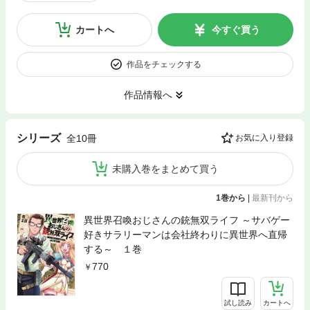
カートへ
今すぐ買う
作品をチェックする
作品情報へ
シリーズ
全10冊
お気に入り登録
未購入巻をまとめて買う
1巻から
|
最新刊から
異世界召喚おじさんの銃無双ライフ ～サバゲー
好きサラリーマンは会社終わりに異世界へ直帰
する～ １巻
770
試し読み
カートへ