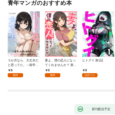
青年マンガのおすすめ本
３か月なら、大丈夫だ
妻よ、僕の恋人になっ
ヒトグイ 第1話
と思ってた。～留学し
てくれませんか？ 第1
た僕の留守中に、一途
話
0
0
0
な彼女が汚されるまで
無料
無料
試読フル
～ 1話
新刊配信予定