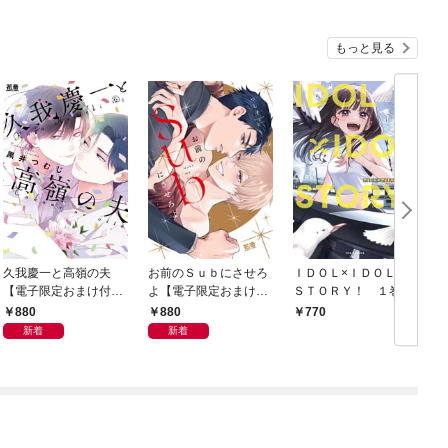
もっと見る
久我慶一と高嶺の夫
お前のＳｕｂにさせろ
ＩＤＯＬ×ＩＤＯＬ
【電子限定おまけ付
よ【電子限定おまけ付
ＳＴＯＲＹ！ １巻
き】
き】
880
880
770
新着
新着