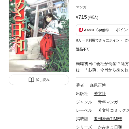
マンガ
715
(税込)
ポイン
6
pt
獲得
dカード利用でさらにポイント+2
返品不可
転職初日に会社が倒産!? 
は…「お前、今日から巫女ね
試し読み
著者
森尾正博
出版社
芳文社
ジャンル
青年マンガ
レーベル
芳文社コミック
掲載誌
週刊漫画TIMES
シリーズ
かみさま日和