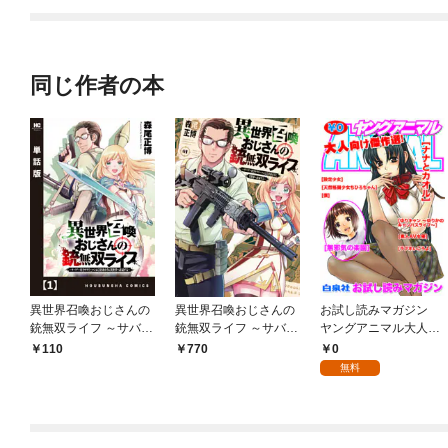
同じ作者の本
異世界召喚おじさんの
異世界召喚おじさんの
お試し読みマガジン
銃無双ライフ ～サバゲ
銃無双ライフ ～サバゲ
ヤングアニマル大人向
ー好きサラリーマンは
ー好きサラリーマンは
け 傑作選
0
110
770
会社終わりに異世界へ
会社終わりに異世界へ
無料
直帰する～【単話版】
直帰する～ １巻
１