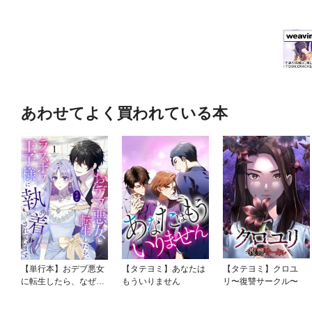
あわせてよく買われている本
【単行本】おデブ悪女
【タテヨミ】あなたは
【タテヨミ】クロユ
に転生したら、なぜか
もういりません
リ〜復讐サークル〜
ラスボス王子様に執着
されています