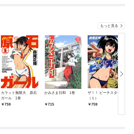
てくれません！？@C
９９の仲間達を手に入
OMIC
れて元パーティーメン
バーと世界に復讐＆
『ざまぁ！』します！
もっと見る
カラット無限大 原石
かみさま日和 1巻
ザ！！ ビーチスターズ
ガール 1巻
（１）
759
715
759