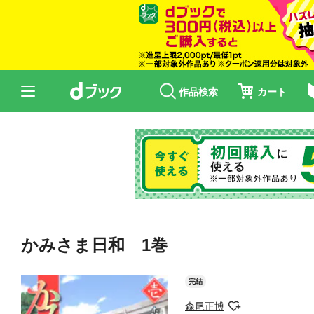
作品検索
カート
かみさま日和 1巻
完結
森尾正博