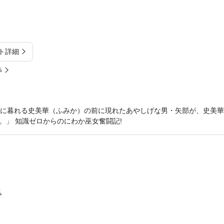
ト詳細
%
途方に暮れる史美華（ふみか）の前に現れたあやしげな男・矢部が、史美
。」 知識ゼロからのにわか巫女奮闘記!
ス