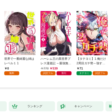
世界で一番綺麗な姉は
ハーレム王の異世界プ
【タテヨミ】1.俺だけ
レベル１ 1
レス漫遊記 ～最強無双
2周目ガチ勢～強すぎ
のおじさんはあらゆる
てゲームバランスを破
0
770
539
71
種族を嫁にする～（コ
壊した～
無料
試読フル
割引
タテヨミ
試読フル
ミック） 1
ランキング
キャンペーン