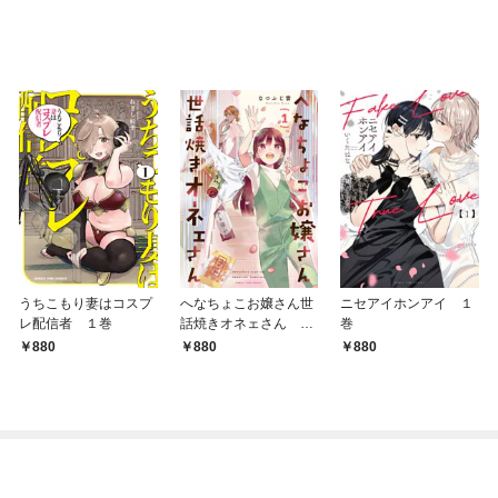
うちこもり妻はコスプ
へなちょこお嬢さん世
ニセアイホンアイ １
レ配信者 １巻
話焼きオネェさん １
巻
巻
880
880
880