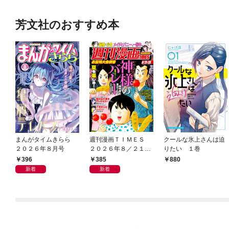
芳文社のおすすめ本
まんがタイムきらら
週刊漫画ＴＩＭＥＳ
クールな氷上さんは迫
２０２６年８月号
２０２６年８／２１・
りたい １巻
２８合併号
396
385
880
新着
新着