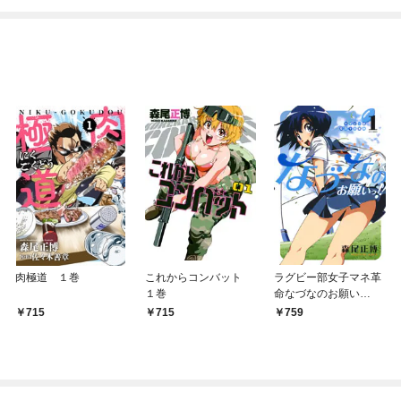
ね！？)
肉極道 １巻
これからコンバット
ラグビー部女子マネ革
１巻
命なづなのお願い
っ！！ 1巻
715
715
759