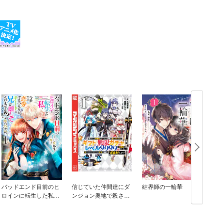
バッドエンド目前のヒ
信じていた仲間達にダ
結界師の一輪華
ロインに転生した私、
ンジョン奥地で殺され
今世では恋愛するつも
かけたがギフト『無限
りがチートな兄が離し
ガチャ』でレベル９９