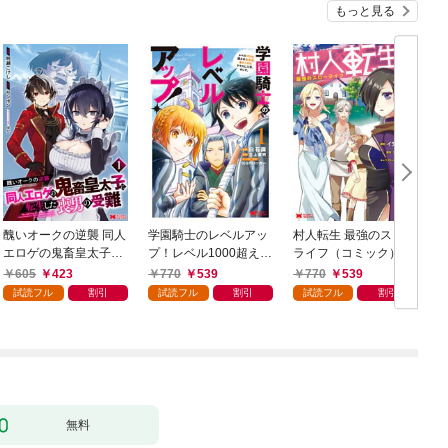
もっと見る
醜いオークの逆襲 同人
学園騎士のレベルアッ
村人転生 最強のスロー
エロゲの鬼畜皇太子に
プ！レベル1000超えの
ライフ（コミック） 1
転生した喪男の受難
転生者、落ちこぼれク
605
423
770
539
770
539
（コミック） 1
ラスに入学。そして、
試読フル
割引
試読フル
割引
試読フル
割引
（コミック） 1
ク
無料