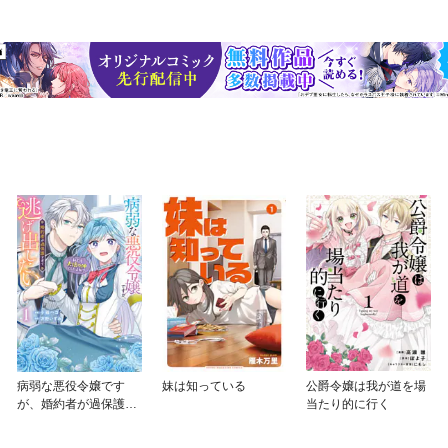
病弱な悪役令嬢です
妹は知っている
公爵令嬢は我が道を場
が、婚約者が過保護す
当たり的に行く
ぎて逃げ出したい(私た
ち犬猿の仲でしたよ