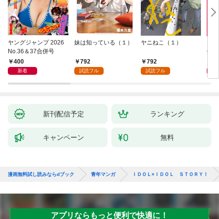
ヤングジャンプ 2026
妹は知っている（１）
ヤニねこ（１）
モー
No.36＆37合併号
6・3
日発
400
792
792
4
新着
試読フル
試読フル
新刊配信予定
ランキング
キャンペーン
無料
漫画無料試し読みならdブック
青年マンガ
ＩＤＯＬ×ＩＤＯＬ ＳＴＯＲＹ！
アプリならもっと便利で快適に！