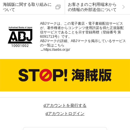
海賊版に関する取り組みに
お客さまのご利用端末から
ついて
の情報の外部送信について
ABJマークは、この電子書店・電子書籍配信サービス
が、著作権者からコンテンツ使用許諾を得た正規版配
信サービスであることを示す登録商標（登録番号 第
6091713号）です。
ABJマークの詳細、ABJマークを掲示しているサービス
の一覧はこちら
→
https://aebs.or.jp/
dアカウントを発行する
dアカウントログイン