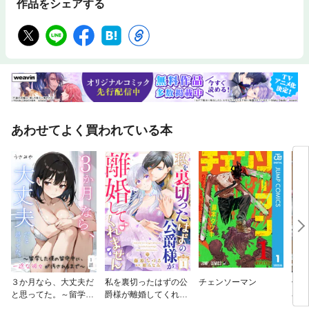
作品をシェアする
あわせてよく買われている本
３か月なら、大丈夫だ
私を裏切ったはずの公
チェンソーマン
便利
と思ってた。～留学し
爵様が離婚してくれま
界に
た僕の留守中に、一途
せん