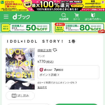
作品検索
カート
はじめての方へ
ＩＤＯＬ×ＩＤＯＬ ＳＴＯＲＹ！ １巻
得能正太郎
マンガ
770
(税込)
7
pt
獲得
ポイント詳細
dカード利用でさらにポイント+2%
返品不可
試し読み