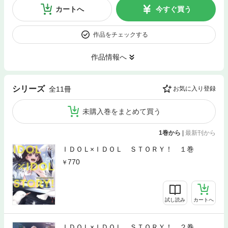
カートへ
今すぐ買う
作品をチェックする
作品情報へ
シリーズ
全11冊
お気に入り登録
未購入巻をまとめて買う
1巻から
|
最新刊から
ＩＤＯＬ×ＩＤＯＬ ＳＴＯＲＹ！ １巻
770
試し読み
カートへ
ＩＤＯＬ×ＩＤＯＬ ＳＴＯＲＹ！ ２巻