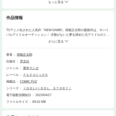
もっと見る
作品情報
TVアニメ化された人気作「NEW GAME!」得能正太郎の最新作は、サバイ
バルアイドルオーディション！ 才能がないと夢を諦めた元アイドルのミミ
と、ミミに憧れていた現役アイドル・イブキ。そんな2人が、ひょんな出
会いから一緒にサバイバルオーディション番組への出演を目指すこと
に…!? 一度は諦めかけた夢、今度こそ2人でなら…！
著者
得能正太郎
出版社
芳文社
ジャンル
青年マンガ
レーベル
ＦＵＺコミックス
掲載誌
COMIC FUZ
シリーズ
ＩＤＯＬ×ＩＤＯＬ ＳＴＯＲＹ！
電子版配信開始日
2023/04/27
ファイルサイズ
69.62 MB