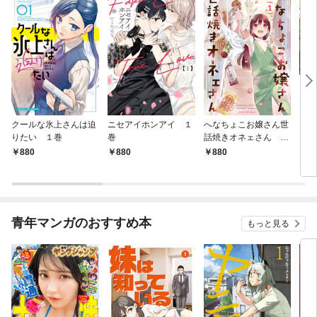
クールな氷上さんは迫
ニセアイホンアイ １
へなちょこお嬢さん世
うち
りたい １巻
巻
話焼きオネェさん １
レ配
巻
880
880
880
8
青年マンガのおすすめ本
もっと見る