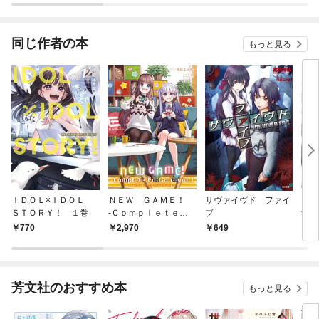
な彼女が汚されるまで
～
同じ作者の本
もっと見る
ＩＤＯＬ×ＩＤＯＬ
ＮＥＷ ＧＡＭＥ！
サヴァイヴド ファイ
ＮＥ
ＳＴＯＲＹ！ １巻
-Ｃｏｍｐｌｅｔｅ
ブ
集 
Ｅｄｉｔｉｏｎ- １
Ｅ！
770
2,970
649
3,
巻
芳文社のおすすめ本
もっと見る