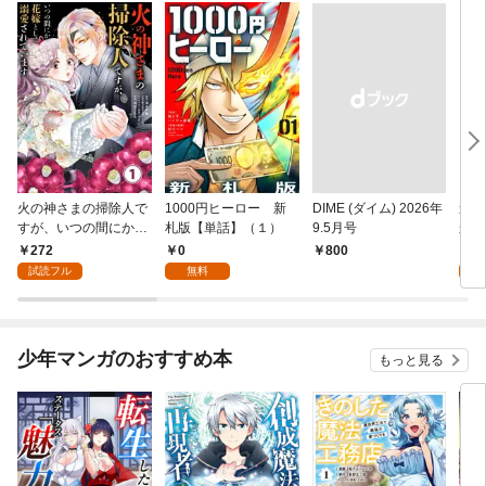
火の神さまの掃除人で
1000円ヒーロー 新
DIME (ダイム) 2026年
追放
すが、いつの間にか花
札版【単話】（１）
9.5月号
かつ
嫁として溺愛されてい
まへ
272
0
1
￥800
ます【単話】（１）
れで
試読フル
無料
試
（１
少年マンガのおすすめ本
もっと見る