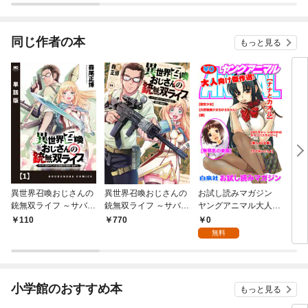
されています
りがチートな兄が離し
てくれません！？@C
OMIC
同じ作者の本
もっと見る
異世界召喚おじさんの
異世界召喚おじさんの
お試し読みマガジン
肉極
銃無双ライフ ～サバゲ
銃無双ライフ ～サバゲ
ヤングアニマル大人向
ー好きサラリーマンは
ー好きサラリーマンは
け 傑作選
0
110
770
7
会社終わりに異世界へ
会社終わりに異世界へ
無料
直帰する～【単話版】
直帰する～ １巻
１
小学館のおすすめ本
もっと見る