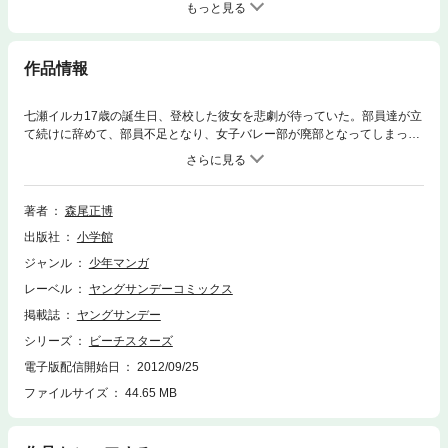
もっと見る
作品情報
七瀬イルカ17歳の誕生日、登校した彼女を悲劇が待っていた。部員達が立
て続けに辞めて、部員不足となり、女子バレー部が廃部となってしまった
のだ…。ある日、失意のイルカは友人から、気分転換になるようにと「お
台場に遊びに行こう」と誘われる。そして、そこには運命の出会いが待ち
受けていて…。灼熱の太陽、はてしない青空、飛び散る汗、褐色の肌！潮
の香りに誘われて、裸足の天使が舞い降りる…！本格ビーチバレーコミッ
著者
森尾正博
ク！！
出版社
小学館
ジャンル
少年マンガ
レーベル
ヤングサンデーコミックス
掲載誌
ヤングサンデー
シリーズ
ビーチスターズ
電子版配信開始日
2012/09/25
ファイルサイズ
44.65 MB