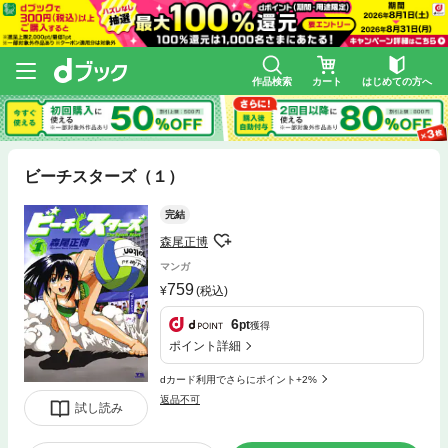
作品検索
カート
はじめての方へ
ビーチスターズ（１）
完結
森尾正博
マンガ
759
(税込)
6
pt
獲得
ポイント詳細
dカード利用でさらにポイント+2%
返品不可
試し読み