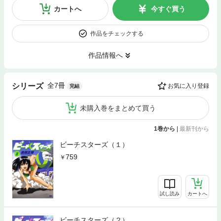
カートへ
今すぐ買う
作品をチェックする
作品情報へ
全7冊
シリーズ
お気に入り登録
完結
未購入巻をまとめて買う
1巻から
|
最新刊から
ビーチスターズ（１）
759
試し読み
カートへ
ビーチスターズ（２）