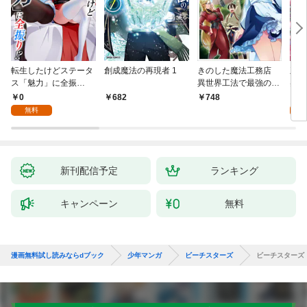
転生したけどステータ
創成魔法の再現者 1
きのした魔法工務店
王位
ス「魅力」に全振
異世界工法で最強の家
兆候
り！？(1)
づくりを（コミック）
入れ
0
0
682
748
１
る。
無料
新刊配信予定
ランキング
キャンペーン
無料
漫画無料試し読みならdブック
少年マンガ
ビーチスターズ
ビーチスターズ