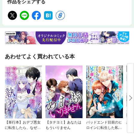
作品をシェアする
あわせてよく買われている本
【単行本】おデブ悪女
【タテヨミ】あなたは
バッドエンド目前のヒ
結界
に転生したら、なぜか
もういりません
ロインに転生した私、
ラスボス王子様に執着
今世では恋愛するつも