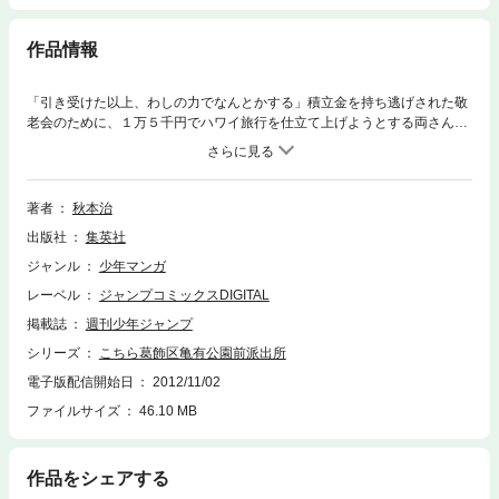
作品情報
「引き受けた以上、わしの力でなんとかする」積立金を持ち逃げされた敬
老会のために、１万５千円でハワイ旅行を仕立て上げようとする両さん
は、ついに三浦海岸で偽のハワイ行きを決行する！「シルバー・ツアーの
巻」他９編を収録。
著者
秋本治
出版社
集英社
ジャンル
少年マンガ
レーベル
ジャンプコミックスDIGITAL
掲載誌
週刊少年ジャンプ
シリーズ
こちら葛飾区亀有公園前派出所
電子版配信開始日
2012/11/02
ファイルサイズ
46.10 MB
作品をシェアする