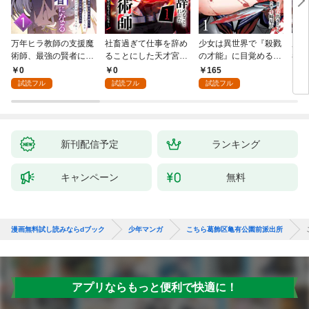
万年ヒラ教師の支援魔
社畜過ぎて仕事を辞め
少女は異世界で『殺戮
魔王
術師、最強の賢者にな
ることにした天才宮廷
の才能』に目覚める
者パ
る～不人気の支援魔術
魔術師～辺境の地でス
(話売り) #1
やっ
0
0
165
2
師は給料泥棒だと魔術
ローライフを夢見る
試読フル
試読フル
試読フル
大学をクビになった
が、不届き者を倒して
が、出世した元教え子
いたら『最果ての魔
たちのおかげで何も困
女』と呼ばれるように
らない件～ 第1話
なる～ 第1話
新刊配信予定
ランキング
キャンペーン
無料
漫画無料試し読みならdブック
少年マンガ
こちら葛飾区亀有公園前派出所
アプリならもっと便利で快適に！