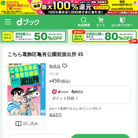
作品検索
カート
はじめての方へ
こちら葛飾区亀有公園前派出所 45
秋本治
マンガ
459
(税込)
4
pt
獲得
ポイント詳細
dカード利用でさらにポイント+2%
返品不可
試し読み