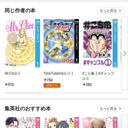
同じ作者の本
もっと見る
Mr.Clice 1
TimeTuberゆかり 1
#こち亀 1 #ギャンブ
こち
ル‐1
752
572
102
5
試読フル
集英社のおすすめ本
もっと見る