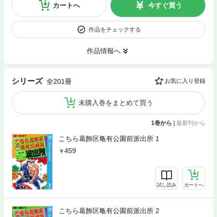
カートへ
今すぐ買う
作品をチェックする
作品情報へ
シリーズ
全201冊
お気に入り登録
未購入巻をまとめて買う
1巻から
|
最新刊から
こちら葛飾区亀有公園前派出所 1
459
試し読み
カートへ
こちら葛飾区亀有公園前派出所 2