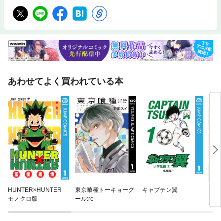
あわせてよく買われている本
HUNTER×HUNTER
東京喰種トーキョーグ
キャプテン翼
異世
モノクロ版
ール:re