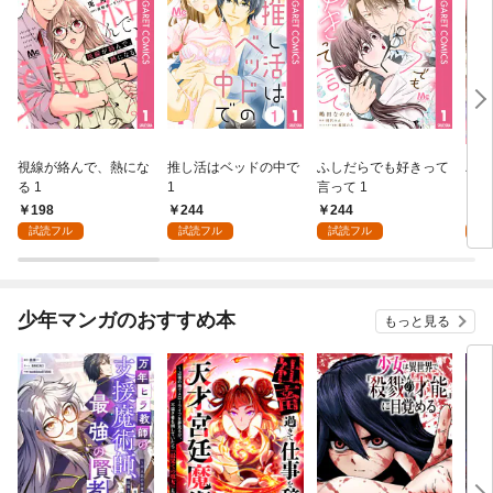
視線が絡んで、熱にな
推し活はベッドの中で
ふしだらでも好きって
パー
る 1
1
言って 1
ーシ
198
244
244
1
試読フル
試読フル
試読フル
試
少年マンガのおすすめ本
もっと見る