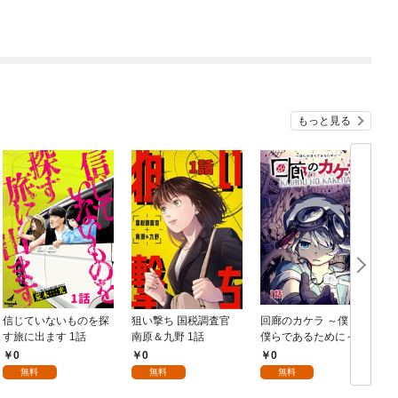
もっと見る
信じていないものを探
狙い撃ち 国税調査官
回廊のカケラ ～僕らが
す旅に出ます 1話
南原＆九野 1話
僕らであるために～ 1
話
0
0
0
無料
無料
無料