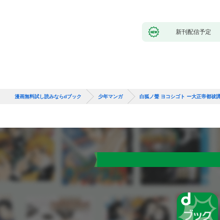
新刊配信予定
漫画無料試し読みならdブック
少年マンガ
白狐ノ聲 ヨコシゴト ー大正帝都祓