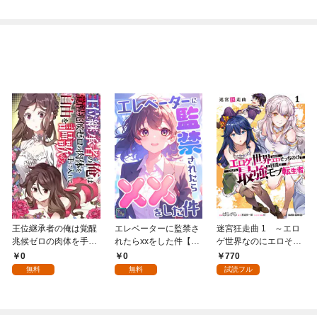
王位継承者の俺は覚醒
エレベーターに監禁さ
迷宮狂走曲 1 ～エロ
兆候ゼロの肉体を手に
れたらxxをした件【全
ゲ世界なのにエロそっ
入れて自由を謳歌す
年齢版】(1)
ちのけでひたすら最強
0
0
770
る。1
を目指すモブ転生者～
無料
無料
試読フル