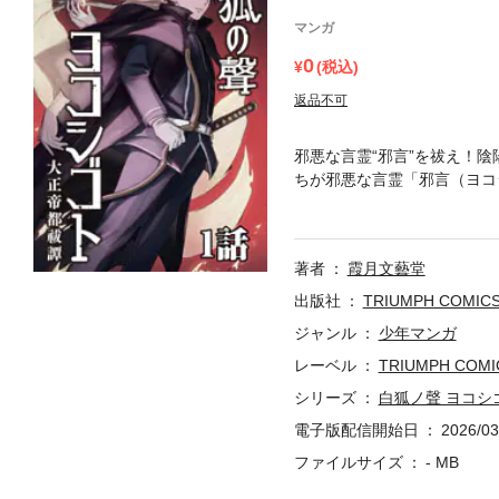
マンガ
0
(税込)
返品不可
邪悪な言霊“邪言”を祓え！
ちが邪悪な言霊「邪言（ヨコ
盟約を結び、邪言を操る謎の
著者
霞月文藝堂
出版社
TRIUMPH COMIC
ジャンル
少年マンガ
レーベル
TRIUMPH COMI
シリーズ
白狐ノ聲 ヨコシ
電子版配信開始日
2026/03
ファイルサイズ
- MB