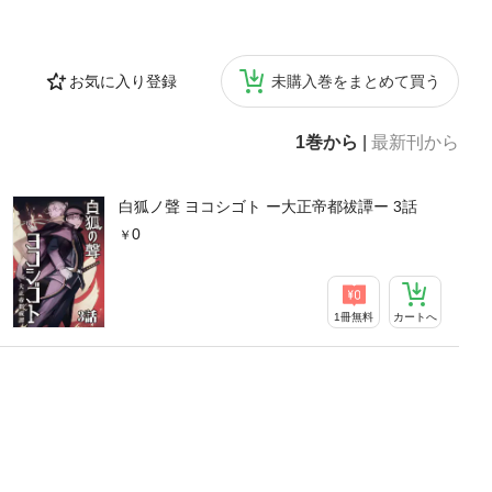
お気に入り登録
未購入巻をまとめて買う
1巻から
|
最新刊から
白狐ノ聲 ヨコシゴト ー大正帝都祓譚ー 3話
0
1冊無料
カートへ