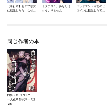
【単行本】おデブ悪女
【タテヨミ】あなたは
バッドエンド目前のヒ
に転生したら、なぜか
もういりません
ロインに転生した私、
ラスボス王子様に執着
今世では恋愛するつも
されています
りがチートな兄が離し
てくれません！？@C
OMIC
同じ作者の本
白狐ノ聲 ヨコシゴト
ー大正帝都祓譚ー 1話
0