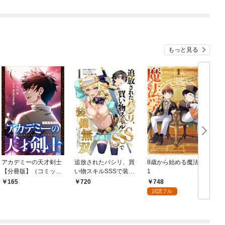
1
もっと見る
アカデミーの天才剣士
追放されたパシリ、買
8歳から始める魔法学
【分冊版】（コミッ
い物スキルSSSで装備
1
ク） １話【フルカラ
無双 ～買ったモノを
748
165
720
ー】
超強化して最強パーテ
試読フル
ィー目指します～【単
行本版】 1巻