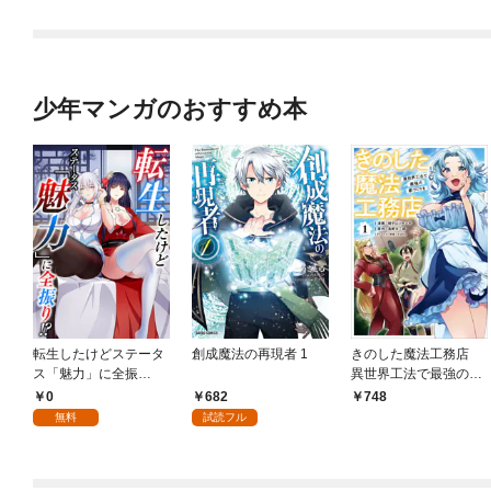
少年マンガのおすすめ本
転生したけどステータ
創成魔法の再現者 1
きのした魔法工務店
ス「魅力」に全振
異世界工法で最強の家
り！？(1)
づくりを（コミック）
0
682
748
１
無料
試読フル