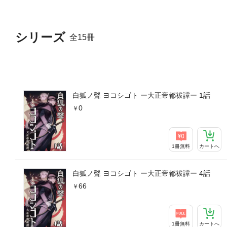
シリーズ
全15冊
白狐ノ聲 ヨコシゴト ー大正帝都祓譚ー 1話
0
1冊無料
カートへ
白狐ノ聲 ヨコシゴト ー大正帝都祓譚ー 4話
66
1冊無料
カートへ