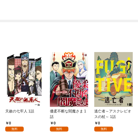
天赦の七牢人 1話
優柔不断な閻魔さま 1
逃亡者～アスクレピオ
話
スの杖～ 1話
0
0
0
無料
無料
無料