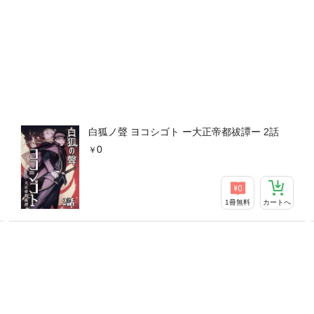
白狐ノ聲 ヨコシゴト ー大正帝都祓譚ー 2話
0
1冊無料
カートへ