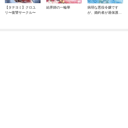
【タテヨミ】クロユ
結界師の一輪華
病弱な悪役令嬢です
リ〜復讐サークル〜
が、婚約者が過保護す
ぎて逃げ出したい(私た
ち犬猿の仲でしたよ
ね！？)