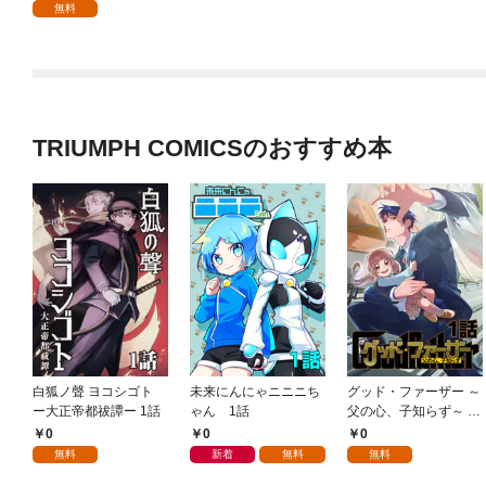
無料
TRIUMPH COMICSのおすすめ本
白狐ノ聲 ヨコシゴト
未来にんにゃニニニち
グッド・ファーザー ～
ー大正帝都祓譚ー 1話
ゃん 1話
父の心、子知らず～ 1
話
0
0
0
無料
新着
無料
無料