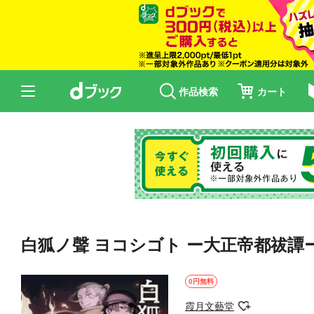
作品検索
カート
白狐ノ聲 ヨコシゴト ー大正帝都祓譚ー
0円無料
霞月文藝堂