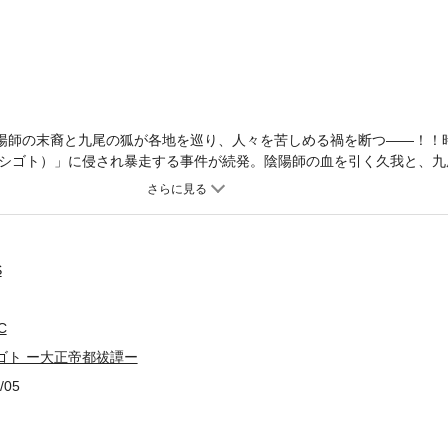
陰陽師の末裔と九尾の狐が各地を巡り、人々を苦しめる禍を断つ――！！
シゴト）」に侵され暴走する事件が続発。陰陽師の血を引く久我と、九
組織と死闘を繰り広げる──！！
S
C
ゴト ー大正帝都祓譚ー
/05