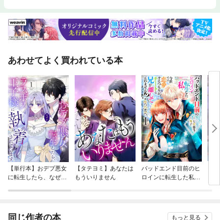
あわせてよく買われている本
【単行本】おデブ悪女
【タテヨミ】あなたは
バッドエンド目前のヒ
【タ
に転生したら、なぜか
もういりません
ロインに転生した私、
リ〜
ラスボス王子様に執着
今世では恋愛するつも
されています
りがチートな兄が離し
てくれません！？@C
OMIC
同じ作者の本
もっと見る