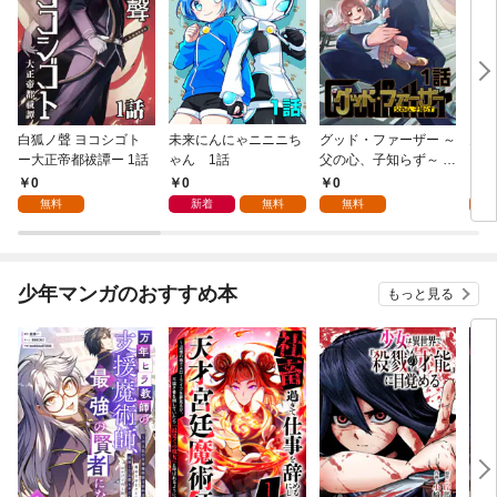
白狐ノ聲 ヨコシゴト
未来にんにゃニニニち
グッド・ファーザー ～
天赦
ー大正帝都祓譚ー 1話
ゃん 1話
父の心、子知らず～ 1
話
0
0
0
0
無料
新着
無料
無料
少年マンガのおすすめ本
もっと見る