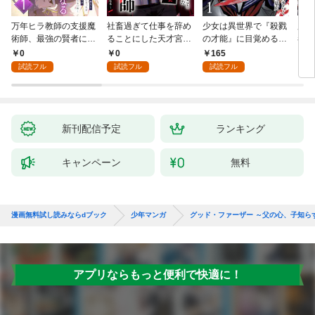
万年ヒラ教師の支援魔
社畜過ぎて仕事を辞め
少女は異世界で『殺戮
魔王
術師、最強の賢者にな
ることにした天才宮廷
の才能』に目覚める
者パ
る～不人気の支援魔術
魔術師～辺境の地でス
(話売り) #1
やっ
0
0
165
2
師は給料泥棒だと魔術
ローライフを夢見る
試読フル
試読フル
試読フル
大学をクビになった
が、不届き者を倒して
が、出世した元教え子
いたら『最果ての魔
たちのおかげで何も困
女』と呼ばれるように
らない件～ 第1話
なる～ 第1話
新刊配信予定
ランキング
キャンペーン
無料
漫画無料試し読みならdブック
少年マンガ
グッド・ファーザー ～父の心、子知ら
アプリならもっと便利で快適に！