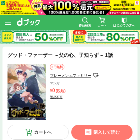
作品検索
カート
はじめての方へ
グッド・ファーザー ～父の心、子知らず～ 1話
0円無料
ブレーメン.stファミリー
マンガ
0
(税込)
返品不可
カートへ
購入して読む