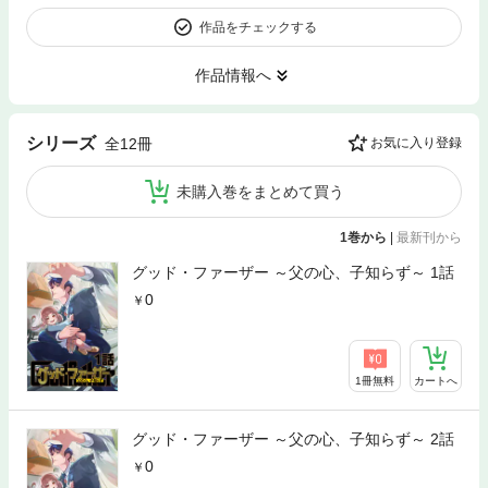
作品をチェックする
作品情報へ
シリーズ
全12冊
お気に入り登録
未購入巻をまとめて買う
1巻から
|
最新刊から
グッド・ファーザー ～父の心、子知らず～ 1話
0
1冊無料
カートへ
グッド・ファーザー ～父の心、子知らず～ 2話
0