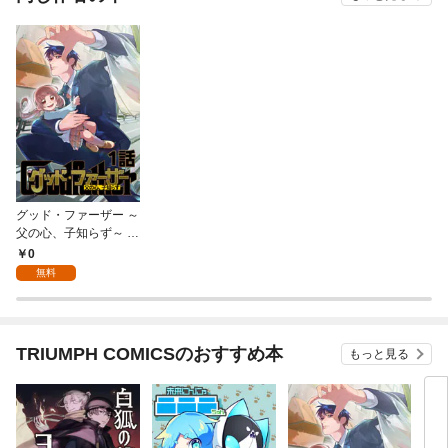
グッド・ファーザー ～
父の心、子知らず～ 1
話
0
無料
TRIUMPH COMICSのおすすめ本
もっと見る