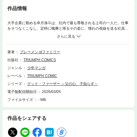
作品情報
大手企業に勤める幸月湊斗は、社内で最も尊敬される上司の一人だ。仕事
をそつなくこなし、定時に颯爽と帰るその姿に、憧れの視線を送る社員は
数知れない。目に入れても痛くない一人娘、ういのために全てを捧げる。
最高のグッドファーザーを目指し、湊斗は今日も家路を急ぐ！！
著者
ブレーメン.stファミリー
出版社
TRIUMPH COMICS
ジャンル
少年マンガ
レーベル
TRIUMPH COMIC
シリーズ
グッド・ファーザー ～父の心、子知らず～
電子版配信開始日
2026/03/05
ファイルサイズ
- MB
作品をシェアする