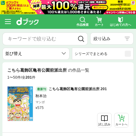
作品検索
カート
はじめての方へ
絞り込み
シリーズでまとめる
こちら葛飾区亀有公園前派出所
の作品一覧
1〜50件/全
201
件
こちら葛飾区亀有公園前派出所 201
最新刊
秋本治
マンガ
575
試し読み
カートへ