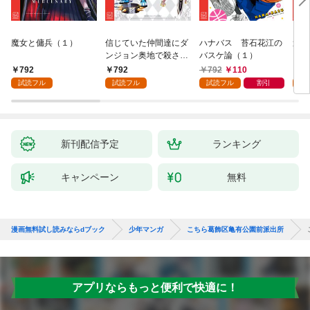
魔女と傭兵（１）
信じていた仲間達にダ
ハナバス 苔石花江の
追放
ンジョン奥地で殺され
バスケ論（１）
『自
かけたがギフト『無限
領地
792
792
792
110
7
ガチャ』でレベル９９
強の
試読フル
試読フル
試読フル
割引
試
９９の仲間達を手に入
～最
れて元パーティーメン
で始
バーと世界に復讐＆
拓ス
『ざまぁ！』します！
（１
（１）
新刊配信予定
ランキング
キャンペーン
無料
漫画無料試し読みならdブック
少年マンガ
こちら葛飾区亀有公園前派出所
アプリならもっと便利で快適に！