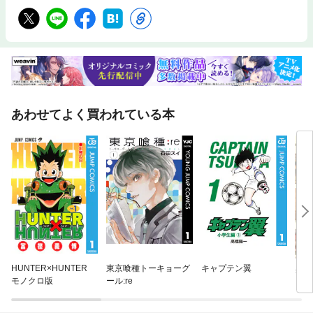
あわせてよく買われている本
HUNTER×HUNTER
東京喰種トーキョーグ
キャプテン翼
異世
モノクロ版
ール:re