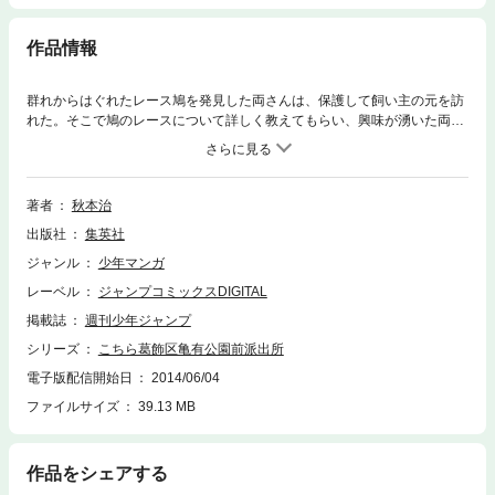
作品情報
群れからはぐれたレース鳩を発見した両さんは、保護して飼い主の元を訪
れた。そこで鳩のレースについて詳しく教えてもらい、興味が湧いた両さ
んは自ら参加することに…！「天翔る鳩たちの巻」他8編収録！
著者
秋本治
出版社
集英社
ジャンル
少年マンガ
レーベル
ジャンプコミックスDIGITAL
掲載誌
週刊少年ジャンプ
シリーズ
こちら葛飾区亀有公園前派出所
電子版配信開始日
2014/06/04
ファイルサイズ
39.13 MB
作品をシェアする