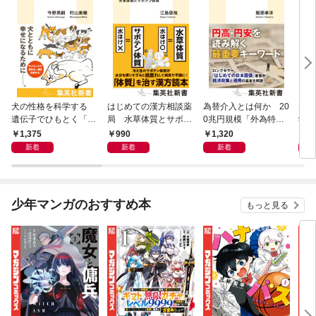
犬の性格を科学する
はじめての漢方相談薬
為替介入とは何か 20
大江
遺伝子でひもとく「最
局 水草体質とサボテ
0兆円規模「外為特
学と
良の友」の進化
ン体質
会」が生まれた謎
から
1,375
990
1,320
1,
新着
新着
新着
少年マンガのおすすめ本
もっと見る