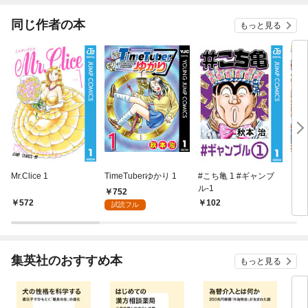
同じ作者の本
もっと見る
Mr.Clice 1
TimeTuberゆかり 1
#こち亀 1 #ギャンブ
こち
ル‐1
752
572
102
5
試読フル
集英社のおすすめ本
もっと見る