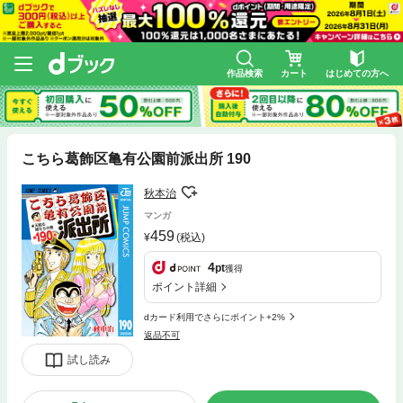
作品検索
カート
はじめての方へ
こちら葛飾区亀有公園前派出所 190
秋本治
マンガ
459
(税込)
4
pt
獲得
ポイント詳細
dカード利用でさらにポイント+2%
返品不可
試し読み