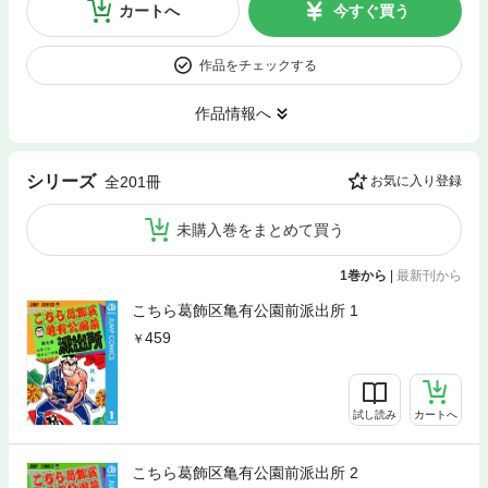
カートへ
今すぐ買う
作品をチェックする
作品情報へ
シリーズ
全201冊
お気に入り登録
未購入巻をまとめて買う
1巻から
|
最新刊から
こちら葛飾区亀有公園前派出所 1
459
試し読み
カートへ
こちら葛飾区亀有公園前派出所 2