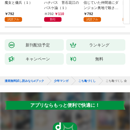
魔女と傭兵（１）
ハナバス 苔石花江の
信じていた仲間達にダ
追放
バスケ論（１）
ンジョン奥地で殺され
『自
かけたがギフト『無限
領地
792
792
110
792
7
ガチャ』でレベル９９
強の
試読フル
割引
試読フル
試
９９の仲間達を手に入
～最
れて元パーティーメン
で始
バーと世界に復讐＆
拓ス
『ざまぁ！』します！
（１
（１）
新刊配信予定
ランキング
キャンペーン
無料
漫画無料試し読みならdブック
少年マンガ
こち亀づくし
こち亀づくし 金
アプリならもっと便利で快適に！