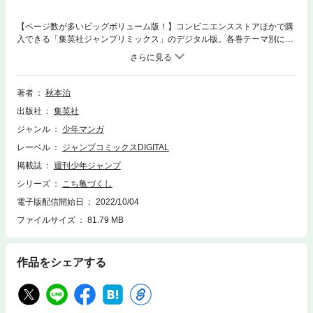
【ページ数が多いビッグボリューム版！】コンビニエンスストアほかで購
入できる「集英社ジャンプリミックス」のデジタル版。各巻テーマ別に
『こちら葛飾区亀有公園前派出所』のエピソードを収録する『こち亀づく
し』。第1弾『こち亀づくし 金』は、プロデューサー業からトレジャーハ
ンター、占い師などなど…、両さんらしい「金儲け」にまつわるエピソー
ドを合計17本を収録しているぞ。
著者
秋本治
出版社
集英社
ジャンル
少年マンガ
レーベル
ジャンプコミックスDIGITAL
掲載誌
週刊少年ジャンプ
シリーズ
こち亀づくし
電子版配信開始日
2022/10/04
ファイルサイズ
81.79 MB
作品をシェアする