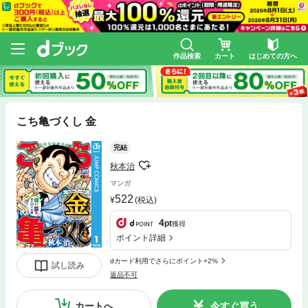
作品検索
カート
はじめての方へ
こち亀づくし 金
完結
秋本治
マンガ
522
(税込)
4
pt
獲得
ポイント詳細
dカード利用でさらにポイント+2%
試し読み
返品不可
カートへ
今すぐ買う