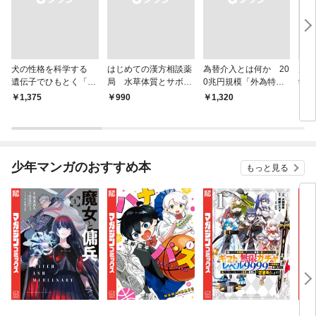
犬の性格を科学する
はじめての漢方相談薬
為替介入とは何か 20
大江
遺伝子でひもとく「最
局 水草体質とサボテ
0兆円規模「外為特
学と
良の友」の進化
ン体質
会」が生まれた謎
から
￥1,375
￥990
￥1,320
￥1,
少年マンガのおすすめ本
もっと見る