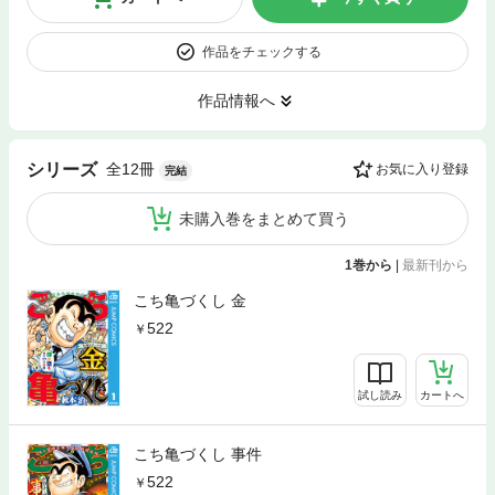
作品をチェックする
作品情報へ
全12冊
シリーズ
お気に入り登録
完結
未購入巻をまとめて買う
1巻から
|
最新刊から
こち亀づくし 金
522
試し読み
カートへ
こち亀づくし 事件
522