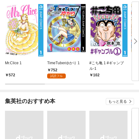
Mr.Clice 1
TimeTuberゆかり 1
#こち亀 1 #ギャンブ
こち
ル‐1
752
572
102
5
試読フル
集英社のおすすめ本
もっと見る