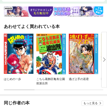
あわせてよく買われている本
はじめの一歩
こちら葛飾区亀有公園
逃げ上手の若君
昭和
前派出所
同じ作者の本
もっと見る