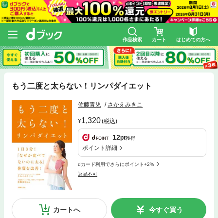
作品検索
カート
はじめての方へ
もう二度と太らない！リンパダイエット
佐藤青児
さかえみきこ
1,320
(税込)
12
pt
獲得
ポイント詳細
dカード利用でさらにポイント+2%
返品不可
カートへ
今すぐ買う