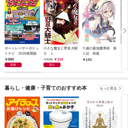
ボートレーサーポケッ
小さな魔女と野良犬騎
十歳の最強魔導師 第
ひと
トナビ 2026後期版
士 １
１話 前篇
ズ 
990
638
319
143
1
新着
割引
暮らし・健康・子育てのおすすめ本
もっと見る