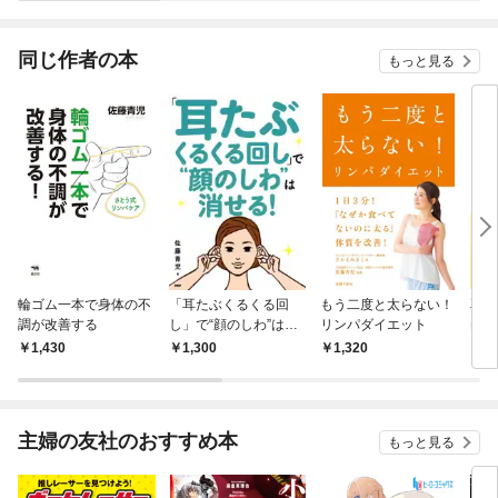
なった話、聞く？（分
ら解放される自己理解
自己理解メソッド
冊版）
メソッド
同じ作者の本
もっと見る
輪ゴム一本で身体の不
「耳たぶくるくる回
もう二度と太らない！
耳た
調が改善する
し」で“顔のしわ”は消
リンパダイエット
美顔
せる！
顔に
1,430
1,300
1,320
1,
るみ
主婦の友社のおすすめ本
もっと見る