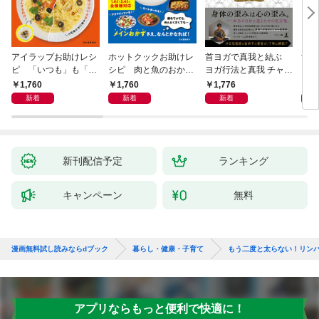
アイラップお助けレシ
ホットクックお助けレ
首ヨガで真我と結ぶ
すご
ピ 「いつも」も「も
シピ 肉と魚のおか
ヨガ行法と真我 チャク
クニ
しも」もおいしい！
ず 少ない材料＆調味
ラと真我の関係 クンダ
した
1,760
1,760
1,776
1,
料で、あとはスイッチ
リーニ上昇体験 次元上
新着
新着
新着
ポン！
昇と真我の関係
新刊配信予定
ランキング
キャンペーン
無料
漫画無料試し読みならdブック
暮らし・健康・子育て
もう二度と太らない！リン
アプリならもっと便利で快適に！