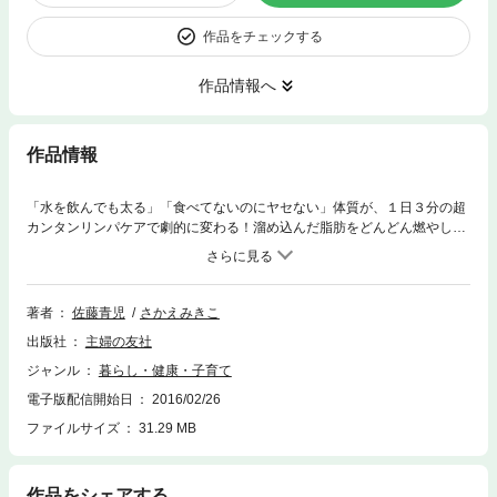
作品をチェックする
作品情報へ
作品情報
「水を飲んでも太る」「食べてないのにヤセない」体質が、１日３分の超
カンタンリンパケアで劇的に変わる！溜め込んだ脂肪をどんどん燃やし、
疲れや不調のもとである老廃物や、むくみの原因になる余分な水分も自然
にドドっと流れ出る、超・解毒体質にスイッチさせます！しかも、あれこ
れ複数のストレッチをする必要もなく、３分で終わる基本ケアを好きなと
きに行うだけでＯＫ！「痩せたいけど運動はしたくない…」「忙しくて運
著者
佐藤青児
さかえみきこ
動の時間がない」「食べたいのを我慢するのはムリ！」という人でも、大
出版社
主婦の友社
丈夫！ やる気も努力も必要なく「勝手に脂肪が燃える」体質になれるの
が、さとう式リンパダイエット！
ジャンル
暮らし・健康・子育て
電子版配信開始日
2016/02/26
ファイルサイズ
31.29 MB
作品をシェアする