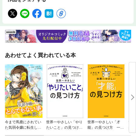
あわせてよく買われている本
今まで馬鹿にされてい
世界一やさしい「やり
世界一やさしい「才
ずる
た気弱令嬢に転生した
たいこと」の見つけ
能」の見つけ方 一生
が起
ら、とんでもない事に
方 人生のモヤモヤか
ものの自信が手に入る
ト」