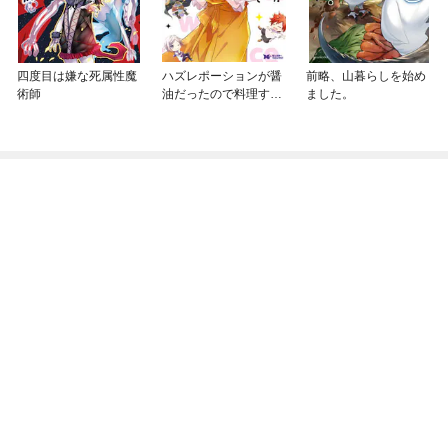
四度目は嫌な死属性魔
ハズレポーションが醤
前略、山暮らしを始め
術師
油だったので料理する
ました。
ことにしました（コミ
ック）