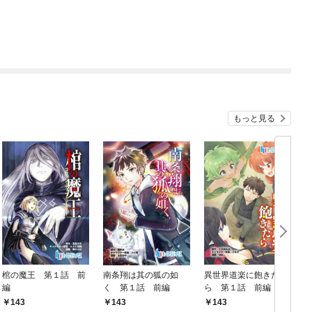
もっと見る
棺の魔王 第１話 前
南条翔は其の狐の如
異世界道楽に飽きた
a
編
く 第１話 前編
ら 第１話 前編
T
143
143
143