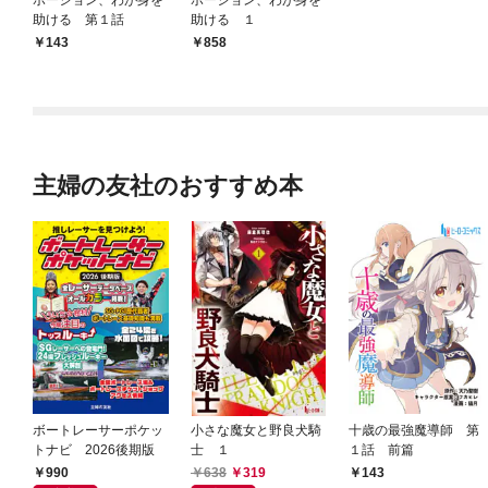
助ける 第１話
助ける １
143
858
主婦の友社のおすすめ本
ボートレーサーポケッ
小さな魔女と野良犬騎
十歳の最強魔導師 第
トナビ 2026後期版
士 １
１話 前篇
990
638
319
143