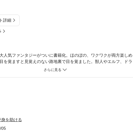
ト詳細
%
大人気ファンタジーがついに書籍化。ほのぼの、ワクワクが両方楽しめ
目を覚ますと見覚えのない路地裏で目を覚ました。獣人やエルフ、ドラ
してしまったのだ。カエデは持っていたリュックサックに見覚えのない
のはポーションの作り方だった。 しかも、「生成」と唱えるだけ。半
が出来てしまった。異世界に放り出されたカエデにとって、それは生活
と唱えるだけで出来たポーションが、結構な値で売れるからだ。いつか
ンの支えもあって、異世界での生活を送るカエデ。とある一行との出会
遇したり、奴隷を買うことになったり。。。一人の女子高生の異世界で
ワトキヒサ）：愛知県在住。本作でデビュー。戸部 淑（トベスナホ）：
などのライトノベルの挿絵、書籍の挿絵、ゲームのキャラクターデザイ
躍。
が身を助ける
/05