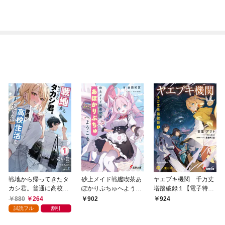
戦地から帰ってきたタ
砂上メイド戦艦喫茶あ
ヤエブキ機関 千万丈
カシ君。普通に高校生
ぽかりぷちゅへようこ
塔踏破録１【電子特別
活を送りたい【電子版
そ
版】
880
264
902
924
特典付】１
試読フル
割引