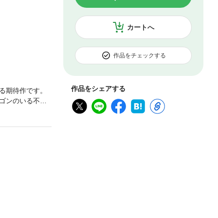
カートへ
作品をチェックする
作品をシェアする
る期待作です。
ゴンのいる不思
本があることに
信半疑だった楓だ
を支える糧にな
元の世界へ帰る
いから、生活は
の奮闘は続いて
イラストレータ
ン、キャラクタ