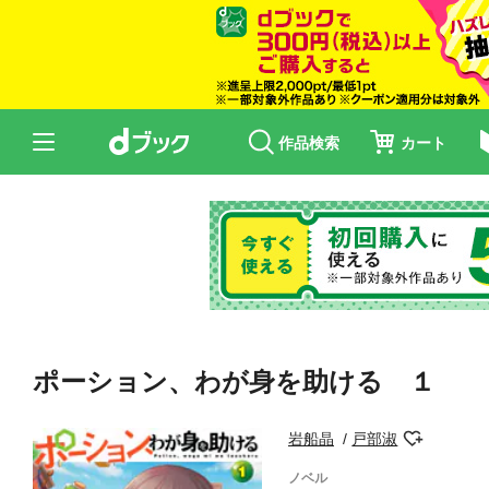
作品検索
カート
ポーション、わが身を助ける １
岩船晶
戸部淑
ノベル