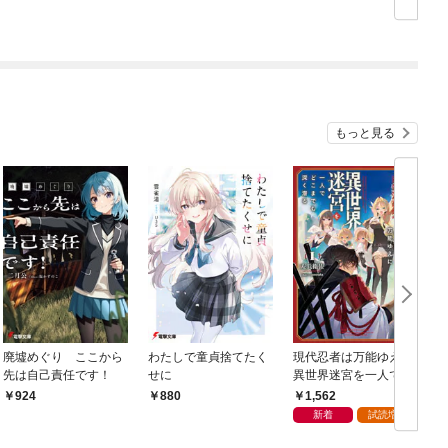
もっと見る
廃墟めぐり ここから
わたしで童貞捨てたく
現代忍者は万能ゆえに
先は自己責任です！
せに
異世界迷宮を一人でど
こまでも深く潜る 1
1,562
924
880
新着
試読増量