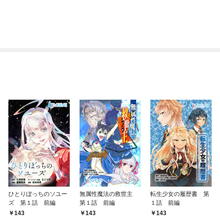
ひとりぼっちのソユー
無属性魔法の救世主
転生少女の履歴書 第
ズ 第１話 前編
第１話 前編
１話 前編
143
143
143