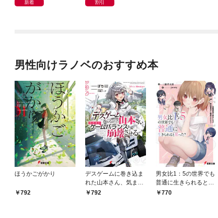
新着
割引
男性向けラノベのおすすめ本
ほうかごがかり
デスゲームに巻き込ま
男女比1：5の世界でも
れた山本さん、気まま
普通に生きられると思
にゲームバランスを崩
った？ ～激重感情な
792
792
770
壊させる【電子特別
彼女たちが無自覚男子
版】
に翻弄されたら～