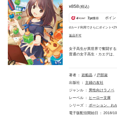
858
(税込)
ポイン
7
pt
獲得
dカード利用でさらにポイント+2
返品不可
女子高生が異世界で奮闘する
普通の女子高生・カエデは、
議な世界。異世界にトリップ
気がつく。本に書かれていた
が、試してみるとポーション
著者
岩船晶
戸部淑
った。材料を揃えて「生成」
ことを望みながら、ポーショ
出版社
主婦の友社
変わっていく。ドラゴンに遭
ジャンル
男性向けラノベ
いく……。河和 時久（コウ
レーベル
ヒーロー文庫
ー。「人類は衰退しました」
ーイラストなど、多方面で活
シリーズ
ポーション、わ
電子版配信開始日
2018/10