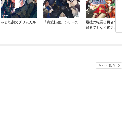
灰と幻想のグリムガル
「貴族転生」シリーズ
最強の職業は勇者でも
賢者でもなく鑑定士
（仮）らしいですよ？
もっと見る