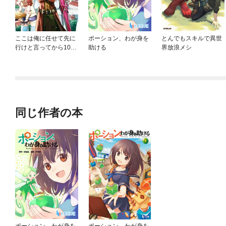
ここは俺に任せて先に
ポーション、わが身を
とんでもスキルで異世
行けと言ってから10年
助ける
界放浪メシ
がたったら伝説になっ
ていた。
同じ作者の本
ポーション、わが身を
ポーション、わが身を