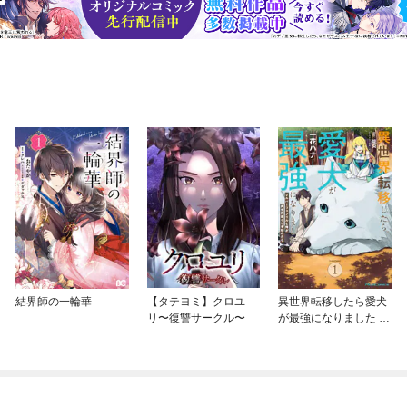
結界師の一輪華
【タテヨミ】クロユ
異世界転移したら愛犬
リ〜復讐サークル〜
が最強になりました ～
シルバーフェンリルと
俺が異世界暮らしを始
めたら～ THE COMIC