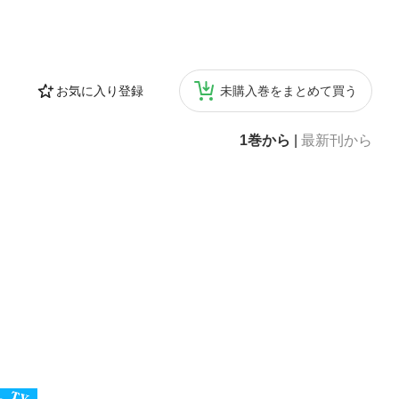
お気に入り登録
未購入巻をまとめて買う
1巻から
|
最新刊から