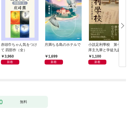
赤頭巾ちゃん気をつけ
月満ちる島のホテルで
小説足利學校 第七世
て 四部作（全）
庠主九華と学徒九益
3,960
1,699
1,100
新着
新着
新着
無料