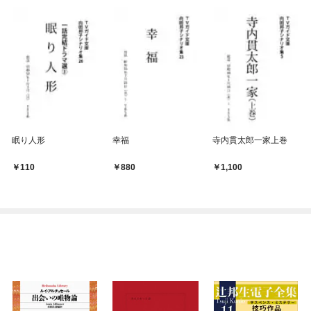
眠り人形
幸福
寺内貫太郎一家上巻
110
880
1,100