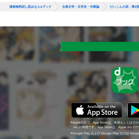
漫画無料試し読みならdブック
古典文学・文学史・作家論
だいこんの花・第3
Appleのロゴ、App Storeは、米国もしくはそ
Inc.の商標です。App Storeは、Apple In
Google Play および Google Play ロゴは Go