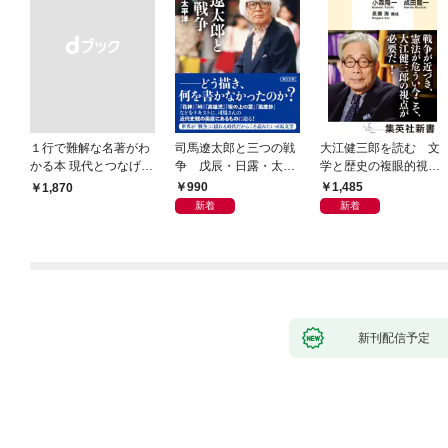
１行で難解な名著がわ
司馬遼太郎と三つの戦
大江健三郎を読む 文
かる本 現代とつなげて
争 戊辰・日露・太平
学と歴史の複眼的視点
エッセンスをつかむ50
洋
から
990
1,485
￥1,870
冊
新着
新着
新刊配信予定