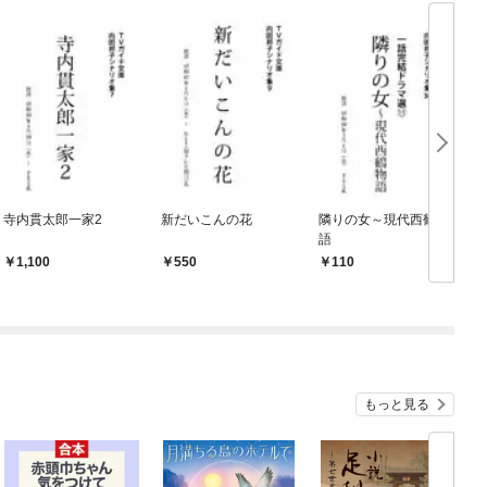
寺内貫太郎一家2
新だいこんの花
隣りの女～現代西鶴物
語
1,100
550
110
もっと見る