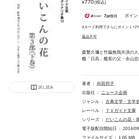
770
(税込)
ポイン
7
pt
獲得
dカード利用でさらにポイント+2
返品不可
森繁久彌と竹脇無我共演の人
艦「日高」艦長の父・永山忠
ドラマ。「だいこんの花のよ
が、紆余曲折を経て子連れの
治子、大坂志郎、武原英子、
著者
向田邦子
場。向田邦子の単独執筆で全
試し読み
で放送された。
出版社
ニュース企画
ジャンル
古典文学・文学
レーベル
ＴＶガイド文庫
シリーズ
だいこんの花・第
電子版配信開始日
2014/09
ファイルサイズ
1.05 MB