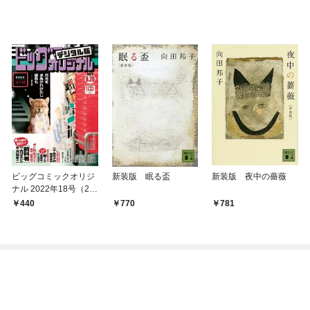
ビッグコミックオリジ
新装版 眠る盃
新装版 夜中の薔薇
ナル 2022年18号（20
22年9月5日発売)
440
770
781