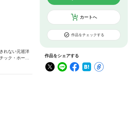
カートへ
作品をチェックする
きれない元巡洋
作品をシェアする
チック・ホーム
性を求める誠
演はほかに加藤
真屋順子）が登
テレビ朝日）系