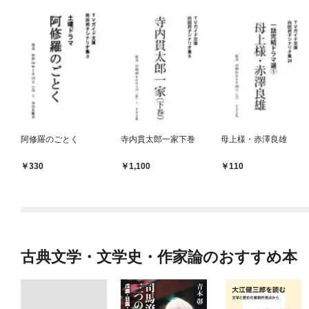
阿修羅のごとく
寺内貫太郎一家下巻
母上様・赤澤良雄
330
1,100
110
古典文学・文学史・作家論のおすすめ本