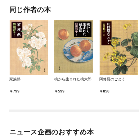
同じ作者の本
家族熱
桃から生まれた桃太郎
阿修羅のごとく
799
599
850
ニュース企画のおすすめ本