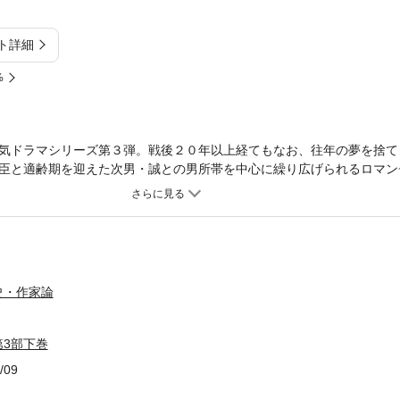
ト詳細
%
気ドラマシリーズ第３弾。戦後２０年以上経てもなお、往年の夢を捨て
臣と適齢期を迎えた次男・誠との男所帯を中心に繰り広げられるロマン
うに、人知れず清く咲き、ひそやかに散った」亡き母のような理想の女
未亡人と晴れて結婚する。ヒロイン役は川口晶と新人・和田恵利子。出
牟田悌三、春川ますみ、ミヤコ蝶々。新たに誠の兄夫婦（長谷川哲夫・
２６回。下巻は第１４～２６回を収録。昭和４７～４８年にＮＥＴ（現
史・作家論
3部下巻
/09