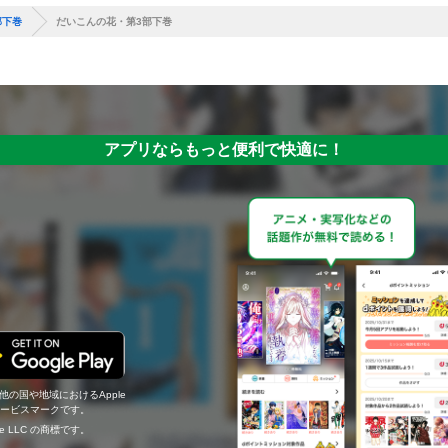
部下巻
だいこんの花・第3部下巻
アプリならもっと便利で快適に！
の他の国や地域におけるApple
c.のサービスマークです。
ogle LLC の商標です。