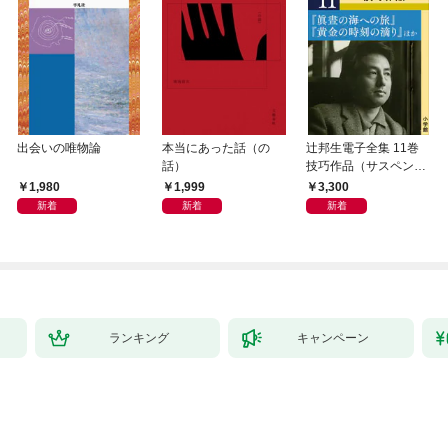
出会いの唯物論
本当にあった話（の
辻邦生電子全集 11巻
話）
技巧作品（サスペン
ス・ミステリー） 『眞
1,980
1,999
3,300
晝の海への旅』『黄金
新着
新着
新着
の時刻の滴り』ほか
ランキング
キャンペーン