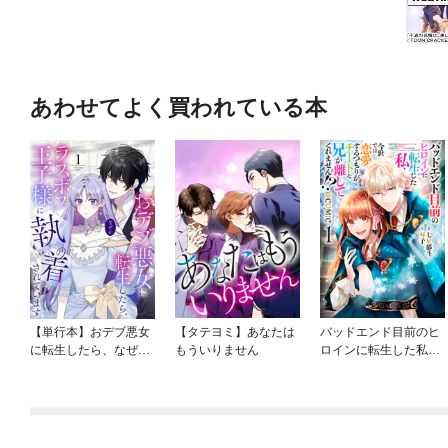
あわせてよく買われている本
【単行本】おデブ悪女
【タテヨミ】あなたは
バッドエンド目前のヒ
に転生したら、なぜか
もういりません
ロインに転生した私、
ラスボス王子様に執着
今世では恋愛するつも
されています
りがチートな兄が離し
てくれません！？@C
OMIC