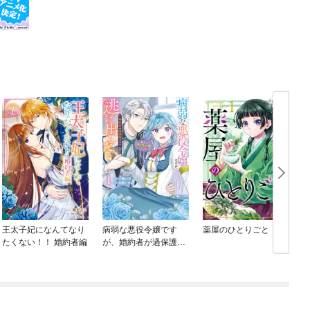
王太子妃になんてなり
病弱な悪役令嬢です
薬屋のひとりごと
たくない！！ 婚約者編
が、婚約者が過保護す
ぎて逃げ出したい(私た
ち犬猿の仲でしたよ
ね！？)