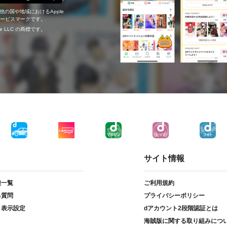
の他の国や地域におけるApple
c.のサービスマークです。
ogle LLC の商標です。
サイト情報
種一覧
ご利用規約
る質問
プライバシーポリシー
ト表示設定
dアカウント2段階認証とは
海賊版に関する取り組みにつ