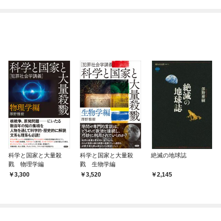
てくれません！？@C
めたら～ THE COMIC
OMIC
科学と国家と大量殺
科学と国家と大量殺
絶滅の地球誌
戮 物理学編
戮 生物学編
3,300
3,520
2,145