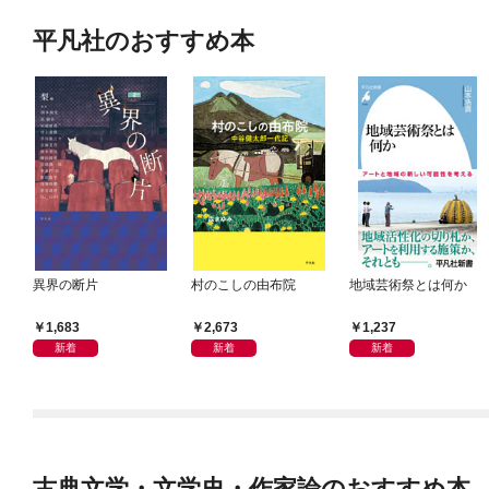
平凡社のおすすめ本
異界の断片
村のこしの由布院
地域芸術祭とは何か
1,683
2,673
1,237
新着
新着
新着
古典文学・文学史・作家論のおすすめ本