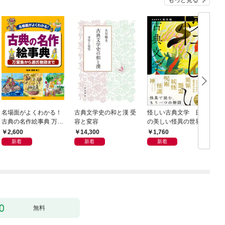
名場面がよくわかる！
古典文学史の和と漢 受
怪しい古典文学 日本
古典の名作絵事典 万葉
容と変容
の美しい怪異の世界
集から源氏物語まで
2,600
14,300
1,760
新着
新着
新着
無料