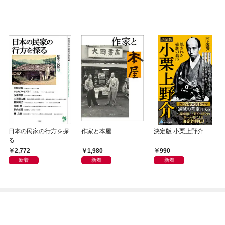
日本の民家の行方を探
作家と本屋
決定版 小栗上野介
る
2,772
1,980
990
新着
新着
新着