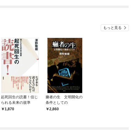
もっと見る
起死回生の読書！信じ
癩者の生 文明開化の
られる未来の規準
条件としての
1,870
2,860