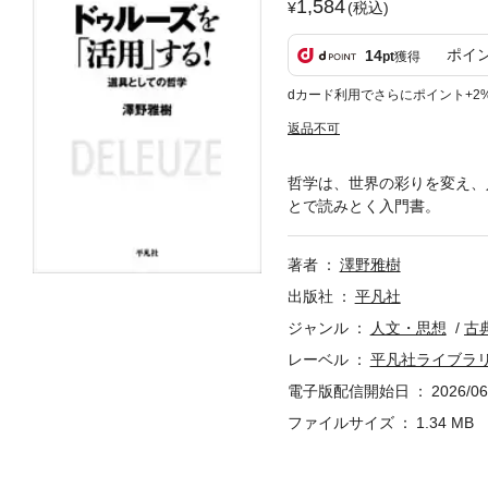
1,584
(税込)
ポイ
14
pt
獲得
dカード利用でさらにポイント+2
返品不可
哲学は、世界の彩りを変え、
とで読みとく入門書。
著者
澤野雅樹
出版社
平凡社
ジャンル
人文・思想
古
レーベル
平凡社ライブラ
電子版配信開始日
2026/06
ファイルサイズ
1.34 MB