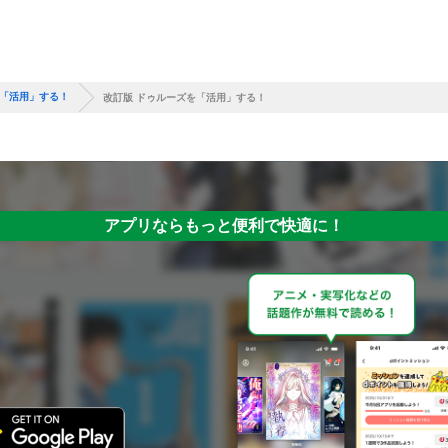
を「活用」する！
改訂版 ドゥルーズを「活用」する！
アプリならもっと便利で快適に！