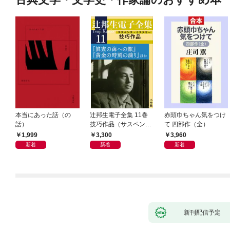
本当にあった話（の
辻邦生電子全集 11巻
赤頭巾ちゃん気をつけ
話）
技巧作品（サスペン
て 四部作（全）
ス・ミステリー） 『眞
1,999
3,300
3,960
晝の海への旅』『黄金
新着
新着
新着
の時刻の滴り』ほか
新刊配信予定