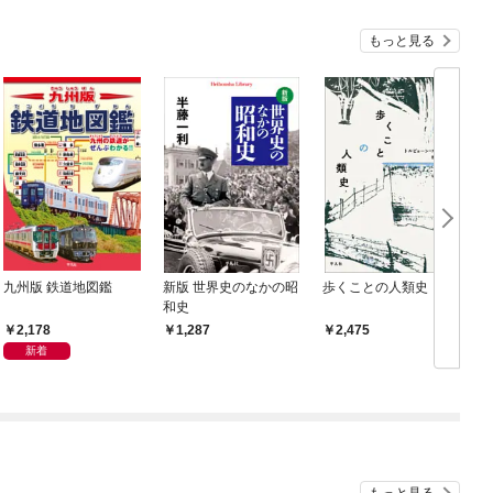
もっと見る
九州版 鉄道地図鑑
新版 世界史のなかの昭
歩くことの人類史
和史
2,178
1,287
2,475
新着
もっと見る