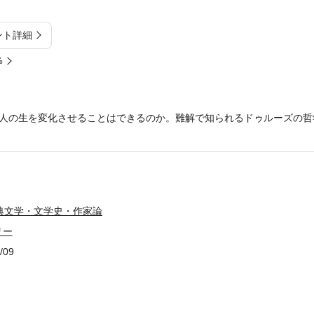
ント詳細
%
人の生を変化させることはできるのか。難解で知られるドゥルーズの哲
典文学・文学史・作家論
リー
/09