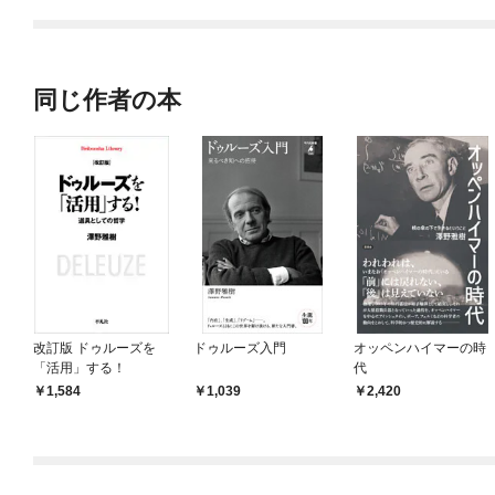
同じ作者の本
改訂版 ドゥルーズを
ドゥルーズ入門
オッペンハイマーの時
「活用」する！
代
1,584
1,039
2,420