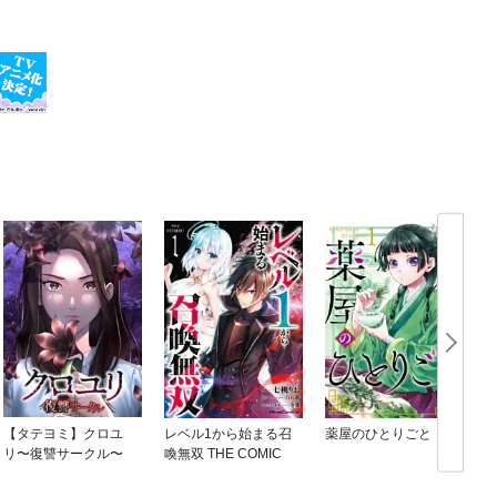
【タテヨミ】クロユ
レベル1から始まる召
薬屋のひとりごと
リ〜復讐サークル〜
喚無双 THE COMIC