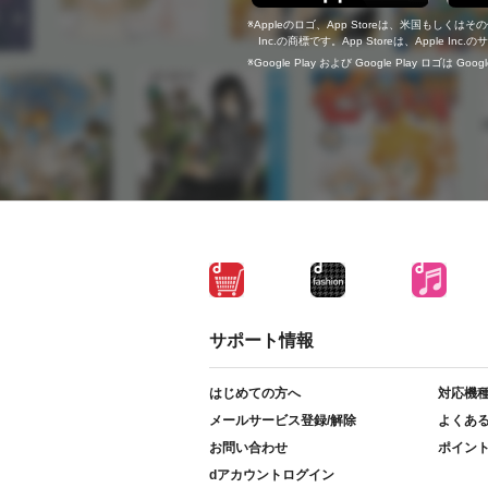
Appleのロゴ、App Storeは、米国もしくはそ
Inc.の商標です。App Storeは、Apple In
Google Play および Google Play ロゴは Go
サポート情報
はじめての方へ
対応機
メールサービス登録/解除
よくあ
お問い合わせ
ポイン
dアカウントログイン