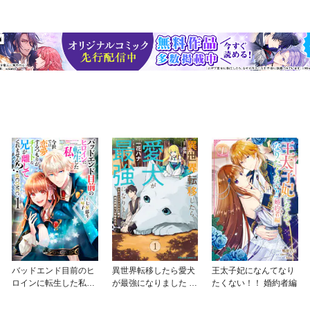
バッドエンド目前のヒ
異世界転移したら愛犬
王太子妃になんてなり
ロインに転生した私、
が最強になりました ～
たくない！！ 婚約者編
今世では恋愛するつも
シルバーフェンリルと
りがチートな兄が離し
俺が異世界暮らしを始