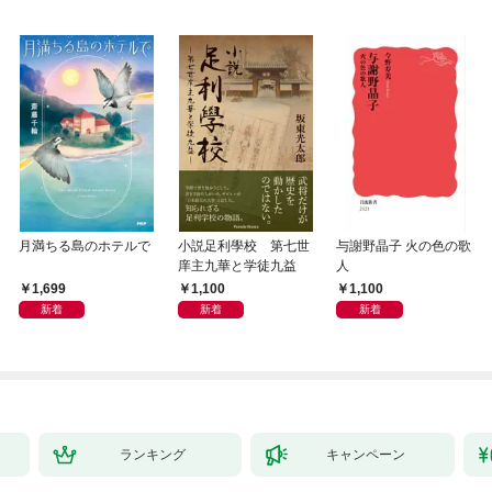
月満ちる島のホテルで
小説足利學校 第七世
与謝野晶子 火の色の歌
庠主九華と学徒九益
人
1,699
1,100
1,100
新着
新着
新着
ランキング
キャンペーン