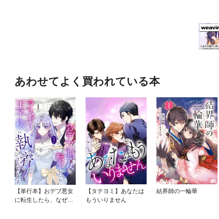
あわせてよく買われている本
【単行本】おデブ悪女
【タテヨミ】あなたは
結界師の一輪華
に転生したら、なぜか
もういりません
ラスボス王子様に執着
されています