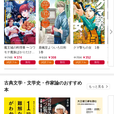
魔王城の料理番 〜コワ
鹿楓堂よついろ日和
クマ撃ちの女 1巻
俺の
モテ魔族ばかりだけ
1巻
ンビ
ど、ホワイトな職場で
る 
748
374
616
308
704
352
7
す〜 1巻
試読フル
割引
試読フル
割引
試読フル
割引
試
古典文学・文学史・作家論のおすすめ
もっと見る
本