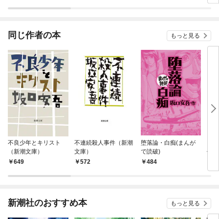
ラスボス王子様に執着
ぎて
されています
たち
ね！
同じ作者の本
もっと見る
不良少年とキリスト
不連続殺人事件（新潮
堕落論・白痴(まんが
スラ
（新潮文庫）
文庫）
で読破)
作シ
649
572
484
1,
新潮社のおすすめ本
もっと見る