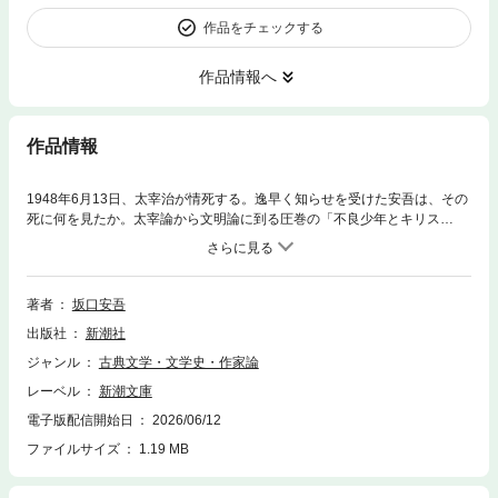
作品をチェックする
作品情報へ
作品情報
1948年6月13日、太宰治が情死する。逸早く知らせを受けた安吾は、その
死に何を見たか。太宰論から文明論に到る圧巻の「不良少年とキリス
ト」。もうひとりの文学的盟友、織田作之助の喪われた才能を惜しむ「大
阪の反逆」。戦後の日本に衝撃を与えた「堕落論」で時代の寵児となった
著者絶頂期の、色褪せることのない評論９編。二つの「無頼派座談会」と
文庫初となる掌篇小説「復員」を特別収録。
著者
坂口安吾
出版社
新潮社
ジャンル
古典文学・文学史・作家論
レーベル
新潮文庫
電子版配信開始日
2026/06/12
ファイルサイズ
1.19 MB