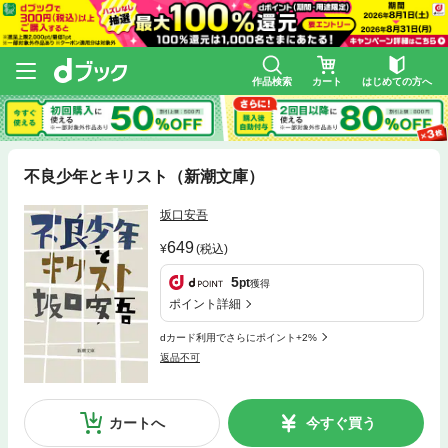
作品検索
カート
はじめての方へ
不良少年とキリスト（新潮文庫）
坂口安吾
649
(税込)
5
pt
獲得
ポイント詳細
dカード利用でさらにポイント+2%
返品不可
カートへ
今すぐ買う