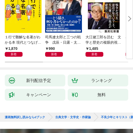
１行で難解な名著がわ
司馬遼太郎と三つの戦
大江健三郎を読む 文
出会
かる本 現代とつなげて
争 戊辰・日露・太平
学と歴史の複眼的視点
エッセンスをつかむ50
洋
から
1,870
990
1,485
1,
冊
新着
新着
新着
新刊配信予定
ランキング
キャンペーン
無料
漫画無料試し読みならdブック
古典文学・文学史・作家論
不良少年とキリスト（