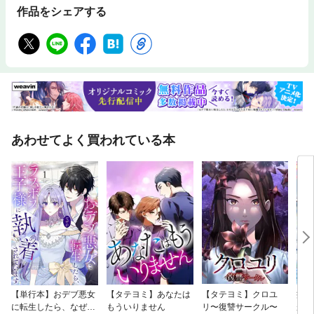
作品をシェアする
あわせてよく買われている本
【単行本】おデブ悪女
【タテヨミ】あなたは
【タテヨミ】クロユ
病弱
に転生したら、なぜか
もういりません
リ〜復讐サークル〜
が、