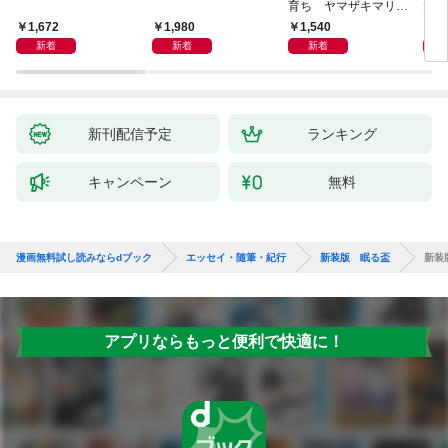
育ち ヤマザキマリ流
大然
人生論
ップ
1,672
1,980
1,540
2
新着
新着
新着
新刊配信予定
ランキング
キャンペーン
無料
漫画無料試し読みならdブック
エッセイ・随筆・紀行
新装版 眠る盃
新装
アプリならもっと便利で快適に！