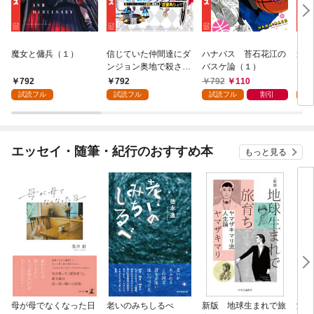
魔女と傭兵（１）
信じていた仲間達にダ
ハナバス 苔石花江の
追放
ンジョン奥地で殺され
バスケ論（１）
『自
かけたがギフト『無限
領地
792
792
792
110
7
ガチャ』でレベル９９
強の
試読フル
試読フル
試読フル
割引
試
９９の仲間達を手に入
～最
れて元パーティーメン
で始
バーと世界に復讐＆
拓ス
『ざまぁ！』します！
（１
エッセイ・随筆・紀行のおすすめ本
もっと見る
（１）
母が母でなくなった日
老いのみちしるべ
新版 地球生まれで旅
激闘