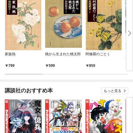
家族熱
桃から生まれた桃太郎
阿修羅のごとく
ビッ
ナル
22
799
599
850
4
講談社のおすすめ本
もっと見る