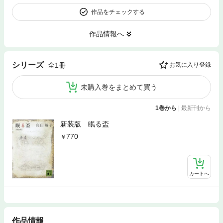
作品をチェックする
作品情報へ
シリーズ
全1冊
お気に入り登録
未購入巻をまとめて買う
1巻から
|
最新刊から
新装版 眠る盃
770
カートへ
作品情報