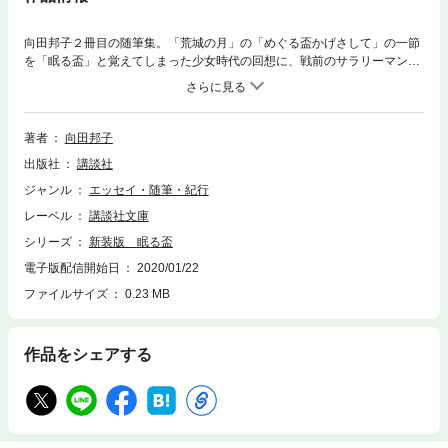
向田邦子２冊目の随筆集。「荒城の月」の「めぐる盃かげさして」の一節
を「眠る盃」と覚えてしまった少女時代の回想に、戦前のサラリーマン家
庭の暮らしをいきいきと甦らせる表題作をはじめ、なにげない日常から鮮
やかな人生を切りとる珠玉の随筆集。知的なユーモアと鋭い感性、美意識
を内に包んだ温かで魅力的な人柄が偲ばれるファン必読の書。文字が大き
く読みやすくなった新組版。
著者
向田邦子
出版社
講談社
ジャンル
エッセイ・随筆・紀行
レーベル
講談社文庫
シリーズ
新装版 眠る盃
電子版配信開始日
2020/01/22
ファイルサイズ
0.23 MB
作品をシェアする