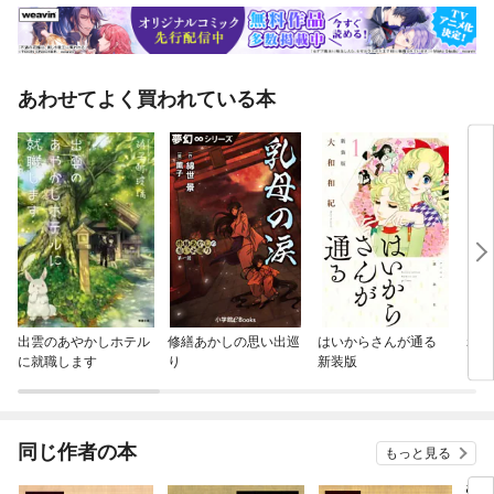
あわせてよく買われている本
出雲のあやかしホテル
修繕あかしの思い出巡
はいからさんが通る
れん
に就職します
り
新装版
同じ作者の本
もっと見る