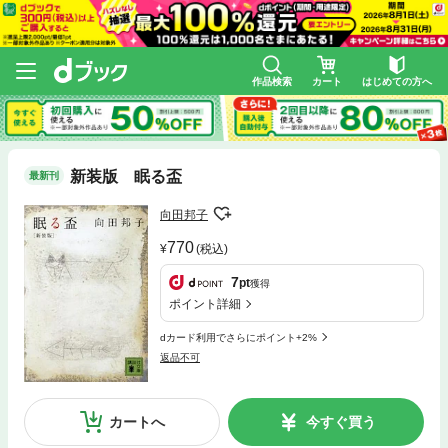
作品検索
カート
はじめての方へ
新装版 眠る盃
最新刊
向田邦子
770
(税込)
7
pt
獲得
ポイント詳細
dカード利用でさらにポイント+2%
返品不可
カートへ
今すぐ買う