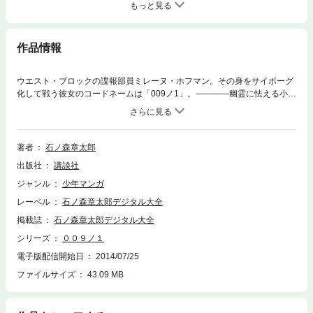
もっと見る
作品情報
ウエスト・ブロックの諜報部員ミレーヌ・ホフマン。その身をサイボーグ
化して戦う彼女のコードネームは「009ノ1」。――――幽霊に怯える小説
家ロマン・ギルの護衛を頼まれたミレーヌ。が、かつて倒した敵スパイの
亡霊が現われ……。(「死霊の館」) ミレーヌはイースト・ブロックのス
パイであるゴドノフを見逃した罪を問われ、深層意識を検査される。明ら
かになる彼女の悲しい過去……。(「昨日の暦」) 全7編、収録。
著者
石ノ森章太郎
出版社
講談社
ジャンル
少年マンガ
レーベル
石ノ森章太郎デジタル大全
掲載誌
石ノ森章太郎デジタル大全
シリーズ
００９ノ１
電子版配信開始日
2014/07/25
ファイルサイズ
43.09 MB