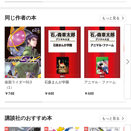
同じ作者の本
もっと見る
仮面ライダー913
石森まんが学園
アニマル・ファーム
仮面
（1）
ＩＴ
人間
748
440
440
3,
講談社のおすすめ本
もっと見る