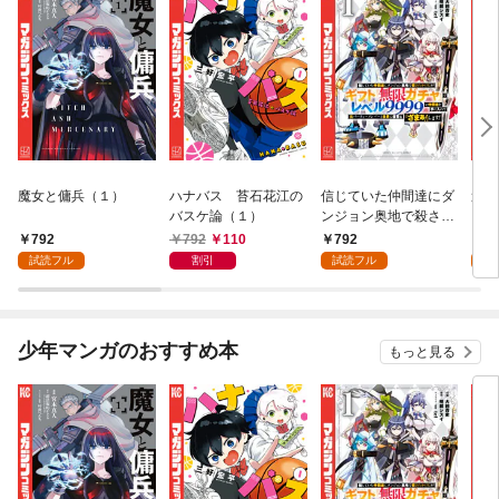
魔女と傭兵（１）
ハナバス 苔石花江の
信じていた仲間達にダ
追放
バスケ論（１）
ンジョン奥地で殺され
『自
かけたがギフト『無限
領地
792
792
110
792
7
ガチャ』でレベル９９
強の
試読フル
割引
試読フル
試
９９の仲間達を手に入
～最
れて元パーティーメン
で始
バーと世界に復讐＆
拓ス
『ざまぁ！』します！
（１
少年マンガのおすすめ本
もっと見る
（１）