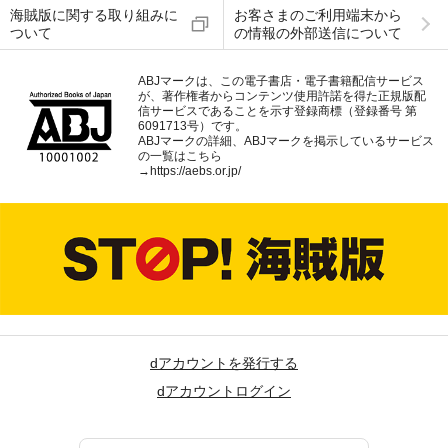
海賊版に関する取り組みに
お客さまのご利用端末から
ついて
の情報の外部送信について
ABJマークは、この電子書店・電子書籍配信サービス
が、著作権者からコンテンツ使用許諾を得た正規版配
信サービスであることを示す登録商標（登録番号 第
6091713号）です。
ABJマークの詳細、ABJマークを掲示しているサービス
の一覧はこちら
→
https://aebs.or.jp/
dアカウントを発行する
dアカウントログイン