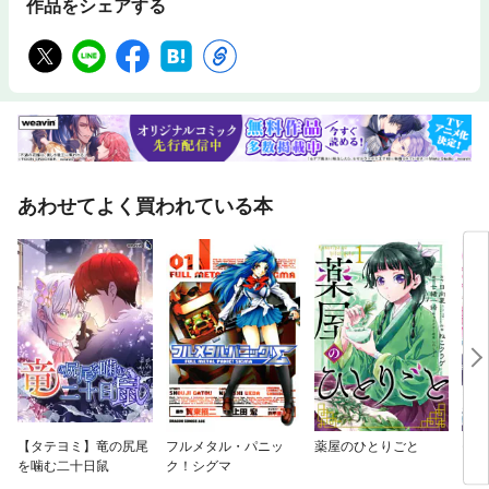
作品をシェアする
あわせてよく買われている本
【タテヨミ】竜の尻尾
フルメタル・パニッ
薬屋のひとりごと
モン
を噛む二十日鼠
ク！シグマ
（コ