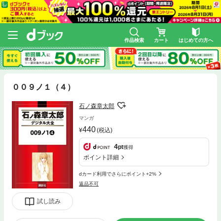
作品検索
カート
はじめての方へ
００９ノ１（４）
石ノ森章太郎
マンガ
440
(税込)
4
pt
獲得
ポイント詳細
dカード利用でさらにポイント+2%
返品不可
試し読み