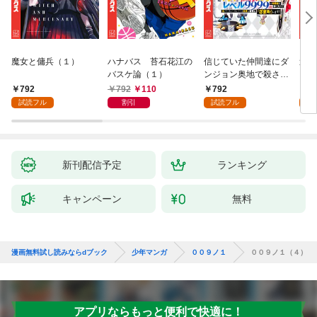
魔女と傭兵（１）
ハナバス 苔石花江の
信じていた仲間達にダ
追放
バスケ論（１）
ンジョン奥地で殺され
『自
かけたがギフト『無限
領地
792
792
110
792
7
ガチャ』でレベル９９
強の
試読フル
割引
試読フル
試
９９の仲間達を手に入
～最
れて元パーティーメン
で始
バーと世界に復讐＆
拓ス
『ざまぁ！』します！
（１
（１）
新刊配信予定
ランキング
キャンペーン
無料
漫画無料試し読みならdブック
少年マンガ
００９ノ１
００９ノ１（４）
アプリならもっと便利で快適に！