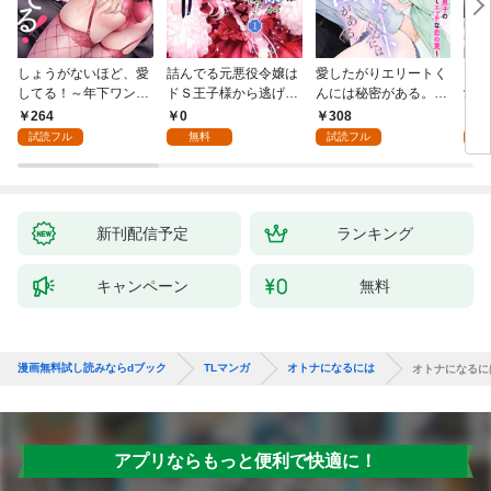
しょうがないほど、愛
詰んでる元悪役令嬢は
愛したがりエリートく
マフ
してる！～年下ワンコ
ドＳ王子様から逃げ出
んには秘密がある。～
愛か
秋くんの一途な溺愛暴
したい 【分冊版】 1
沼系男子の甘くてエッ
264
0
308
0
走中～1
チな恋の罠～(1)
試読フル
無料
試読フル
新刊配信予定
ランキング
キャンペーン
無料
漫画無料試し読みならdブック
TLマンガ
オトナになるには
オトナになるに
アプリならもっと便利で快適に！