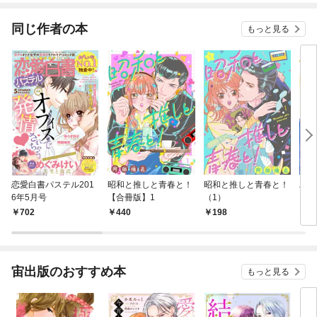
ね！？)
同じ作者の本
もっと見る
恋愛白書パステル201
昭和と推しと青春と！
昭和と推しと青春と！
バニ
6年5月号
【合冊版】1
（1）
702
440
198
3
宙出版のおすすめ本
もっと見る