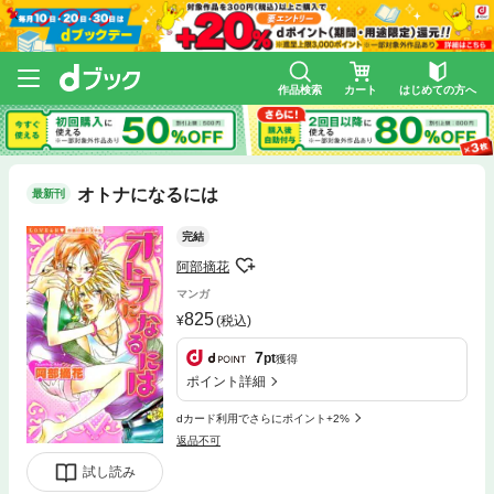
作品検索
カート
はじめての方へ
オトナになるには
最新刊
完結
阿部摘花
マンガ
825
(税込)
7
pt
獲得
ポイント詳細
dカード利用でさらにポイント+2%
返品不可
試し読み