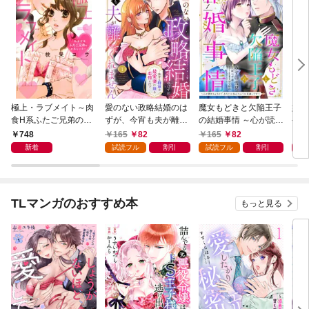
極上・ラブメイト～肉
愛のない政略結婚のは
魔女もどきと欠陥王子
婚約
食H系ふたご兄弟のお
ずが、今宵も夫が離し
の結婚事情 ～心が読め
やし
気にいり～
てくれません～無骨な
ちゃうので、あなたの
器用
748
165
82
165
82
1
将軍は最愛妻に滾る恋
本心なんてお見通しで
た【
新着
試読フル
割引
試読フル
割引
情を注ぐ～【単話売】
す～【単話売】 1話
1話
TLマンガのおすすめ本
もっと見る