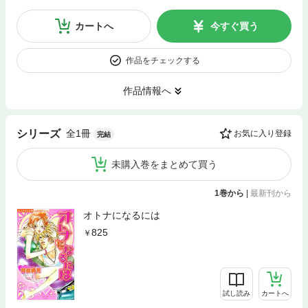
カートへ
今すぐ買う
作品をチェックする
作品情報へ
全1冊
シリーズ
お気に入り登録
完結
未購入巻をまとめて買う
1巻から
|
最新刊から
オトナになるには
825
試し読み
カートへ