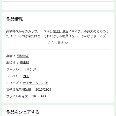
作品情報
高校時代からのカップル・ユキと健太は最近イマイチ。等身大のままのふ
たりでいるのは楽だけど、それだけじゃ物足りない。そんなとき、アブナ
イ魅力の大学院生・依田がユキに近付いて…！？仔猫なふたりのグローイ
ングストーリーのほか、ココロにピリッと効くスタイリッシュ・ラブを５
編収録！
著者
阿部摘花
出版社
宙出版
ジャンル
TLマンガ
レーベル
YLC
シリーズ
オトナになるには
電子版配信開始日
2015/02/27
ファイルサイズ
36.55 MB
作品をシェアする