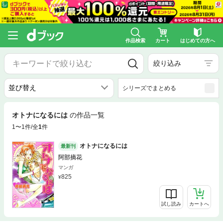
作品検索
カート
はじめての方へ
絞り込み
シリーズでまとめる
オトナになるには
の作品一覧
1〜1件/全
1
件
オトナになるには
最新刊
阿部摘花
マンガ
825
試し読み
カートへ