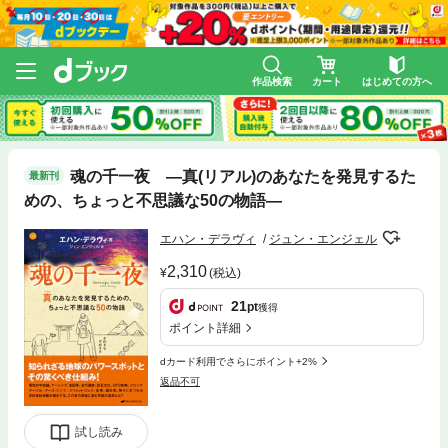
作品検索
カート
はじめての方へ
魂の千一夜 ―真(リアル)のあなたを発見するた
最新刊
めの、ちょっと不思議な50の物語―
エハン・デラヴィ
ジュン・エンジェル
2,310
(税込)
21
pt
獲得
ポイント詳細
dカード利用でさらにポイント+2%
返品不可
試し読み