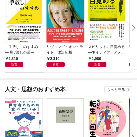
「手放し」のすすめ
リヴィング・オン・ラ
スピリットに目覚める
夢見
―明け渡しの道―
イト 改訂新版
―ネイティブ・アメリ
なる
カンのマスター、グラ
2,310
2,310
1,980
2,
ンドファーザーの実践
新着
新着
新着
哲学
人文・思想のおすすめ本
もっと見る