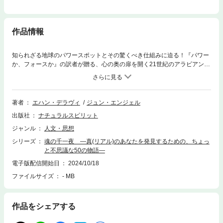
作品情報
知られざる地球のパワースポットとその驚くべき仕組みに迫る！『パワー
か、フォースか』の訳者が贈る、心の奥の扉を開く21世紀のアラビアンナ
イト！国境も時間も学問（物理学、天文学、脳医学、量子物理学）も超え
て、アラビアンナイトのようにつながる波乱万丈のスピリチュアル・エッ
セイ！電気的宇宙論、アーシング、逆因果、古代遺跡、巨石文化、U F０
体験、クロップ・サークル、アース・シップ、スウェット・ロッジ、坐
著者
エハン・デラヴィ
ジュン・エンジェル
禅、鍼灸術、等々にまつわる非日常的体験が暗示する、この世の背後に潜
出版社
ナチュラルスピリット
む究極の真実とは？◆本書に登場する主なＶＩＰ河合隼雄グラハム・ハン
コックミハイル・ゴルバチョフビートたけしほか◆著者が体験した非日常
ジャンル
人文・思想
経験と訪れた場所イルカ療法（バハマ）巨石文化（ストーンヘンジ、奈良
シリーズ
魂の千一夜 ―真(リアル)のあなたを発見するための、ちょっ
の益田岩船）アヤワスカ（ペルー）ほか、日本を含む80ヵ国以上を旅して
と不思議な50の物語―
得たスピリチュアルな気づきや学び、普通に生活していては出会えない最
新科学や超常現象を、各地で親しくなったＶＩＰたちとのエピソードを交
電子版配信開始日
2024/10/18
えつつ紹介します。「17歳で世界の旅に出発したあの時点において、私に
ファイルサイズ
- MB
は、はっきりとしたことは何一つ分かっていなかった。しかし、50年以上
が経った今では、あの時、私を駆り立てたもの（中略）は、私の魂であっ
たということがよく分かる。」（本文より）
作品をシェアする