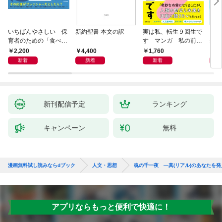
いちばんやさしい 保
新約聖書 本文の訳
実は私、転生９回生で
自閉
育者のための「食べな
す マンガ 私の前世
が小
い子」サポートＢＯＯ
物語
あう
2,200
4,400
1,760
2,
Ｋ 偏食・少食のお悩
新着
新着
新着
み解決！
新刊配信予定
ランキング
キャンペーン
無料
漫画無料試し読みならdブック
人文・思想
魂の千一夜 ―真(リアル)のあなたを
アプリならもっと便利で快適に！