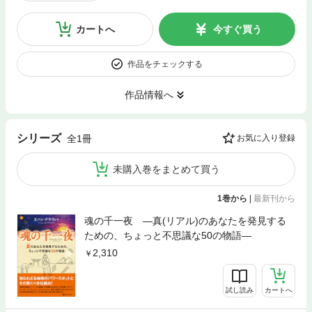
カートへ
今すぐ買う
作品をチェックする
作品情報へ
シリーズ
全1冊
お気に入り登録
未購入巻をまとめて買う
1巻から
|
最新刊から
魂の千一夜 ―真(リアル)のあなたを発見する
ための、ちょっと不思議な50の物語―
2,310
試し読み
カートへ