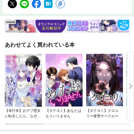
あわせてよく買われている本
【単行本】おデブ悪女
【タテヨミ】あなたは
【タテヨミ】クロユ
病弱
に転生したら、なぜか
もういりません
リ〜復讐サークル〜
が、
ラスボス王子様に執着
ぎて
されています
たち
ね！