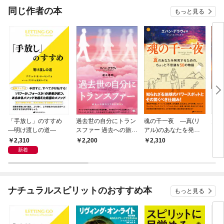
同じ作者の本
もっと見る
「手放し」のすすめ
過去世の自分にトラン
魂の千一夜 ―真(リ
天か
―明け渡しの道―
スファー 過去への旅の
アル)のあなたを発見
ド 
リアルレポート
するための、ちょっと
（マ
2,310
2,200
2,310
2,
不思議な50の物語―
新着
ナチュラルスピリットのおすすめ本
もっと見る