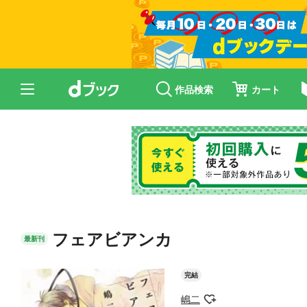
作品検索
カート
フェアビアンカ
最新刊
完結
嶋二