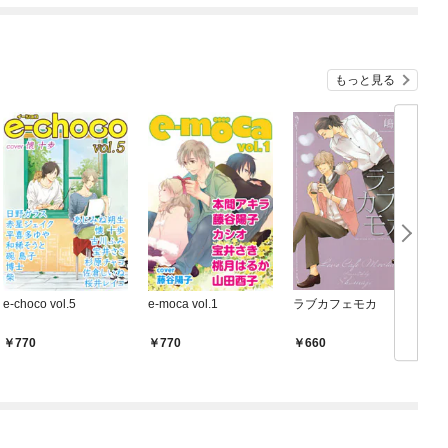
もっと見る
e-choco vol.5
e-moca vol.1
ラブカフェモカ
C
770
770
660