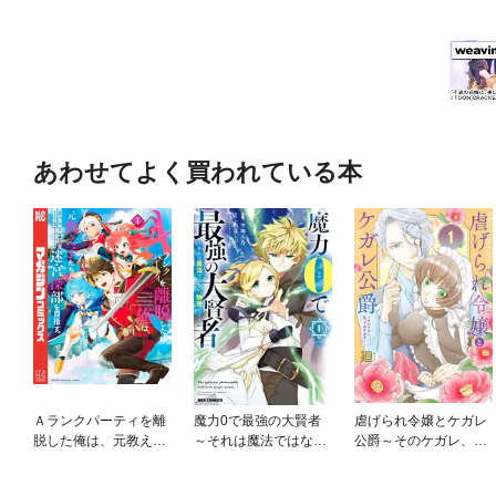
あわせてよく買われている本
Ａランクパーティを離
魔力0で最強の大賢者
虐げられ令嬢とケガレ
脱した俺は、元教え子
～それは魔法ではな
公爵～そのケガレ、払
たちと迷宮深部を目指
い、物理だ！～
ってみせます！～
す。