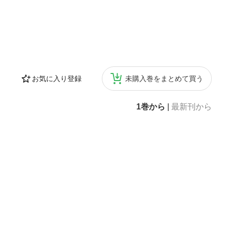
お気に入り登録
未購入巻をまとめて買う
1巻から
|
最新刊から