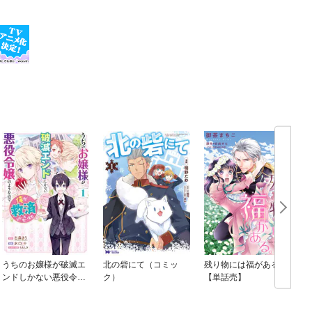
うちのお嬢様が破滅エ
北の砦にて（コミッ
残り物には福がある。
ンドしかない悪役令嬢
ク）
【単話売】
のようなので俺が救済
したいと思います。