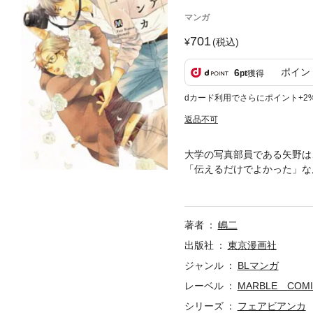
マンガ
701
(税込)
ポイン
6
pt
獲得
dカード利用でさらにポイント+2
返品不可
大学の写真部員である矢野は
「伝えるだけでよかった」な
も何も求めてこない阿久津に
著者
嶋二
出版社
東京漫画社
ジャンル
BLマンガ
レーベル
MARBLE COMI
シリーズ
フェアビアンカ