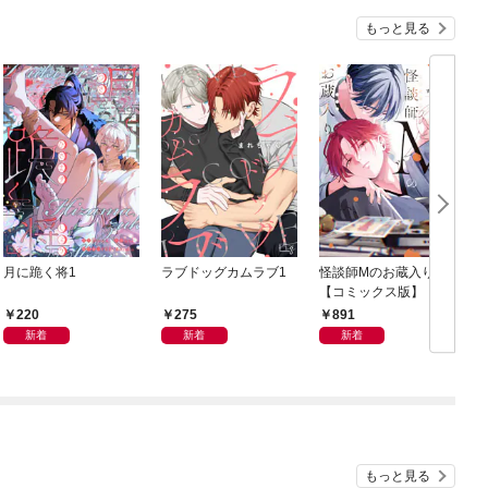
もっと見る
月に跪く将1
ラブドッグカムラブ1
怪談師Mのお蔵入り
C
【コミックス版】
220
275
891
新着
新着
新着
もっと見る