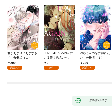
君があまりにあますぎ
LOVE ME AGAIN～甘
綿巻くんの恋に触れた
て 分冊版（１）
い復讐は記憶の向こう
い 分冊版（１）
側～【全年齢版】(1)
209
0
220
試読フル
無料
試読フル
新刊配信予定