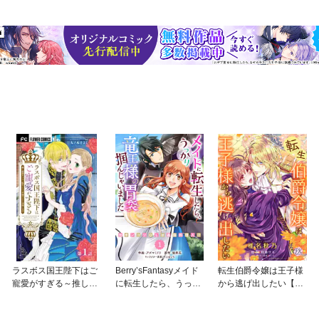
ラスボス国王陛下はご
Berry’sFantasyメイド
転生伯爵令嬢は王子様
寵愛がすぎる～推し悲
に転生したら、うっか
から逃げ出したい【単
恋キャラに転生したの
り竜王様の胃袋掴んじ
話売】
で平穏エンドを目指し
ゃいました～元ポンコ