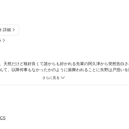
ト詳細
%
、天然だけど格好良くて誰からも好かれる先輩の阿久津から突然告白さ
んて、以降何事もなかったかのように振舞われることに矢野は戸惑いを
自分ばかりが意識しているとイライラが募り――。
CS