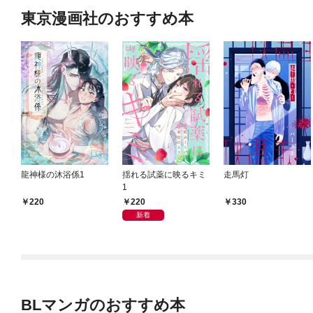
東京漫画社のおすすめ本
龍神様の沐浴係1
揺れる試薬に映るキミ
走馬灯
1
220
220
330
新着
BLマンガのおすすめ本