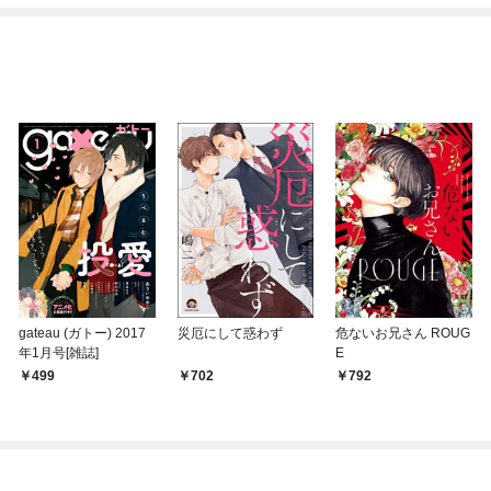
ます～【マイクロ】
ツOLは最強料理人！？
～
gateau (ガトー) 2017
災厄にして惑わず
危ないお兄さん ROUG
年1月号[雑誌]
E
499
702
792