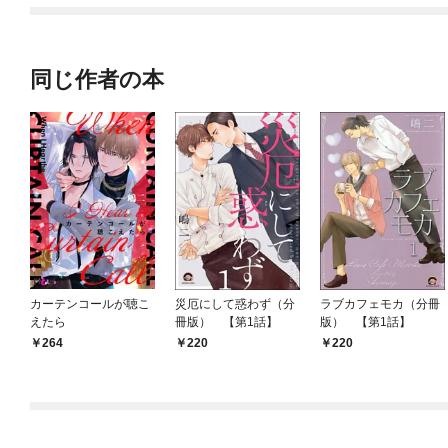
同じ作者の本
カーテンコールが聴こ
災厄にして惑わず（分
ラブカフェモカ（分冊
えたら
冊版） 【第1話】
版） 【第1話】
264
220
220