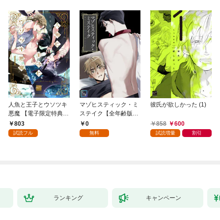
人魚と王子とウソツキ
マゾヒスティック・ミ
彼氏が欲しかった (1)
悪魔 【電子限定特典付
ステイク【全年齢版】
き】(1)
(1)
803
0
858
600
試読フル
無料
試読増量
割引
ランキング
キャンペーン