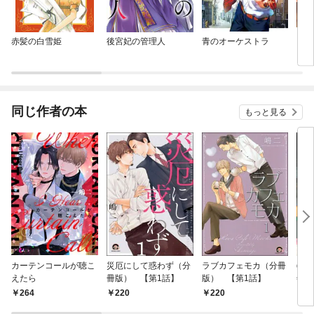
赤髪の白雪姫
後宮妃の管理人
青のオーケストラ
この
同じ作者の本
もっと見る
カーテンコールが聴こ
災厄にして惑わず（分
ラブカフェモカ（分冊
gat
えたら
冊版） 【第1話】
版） 【第1話】
年1
264
220
220
4