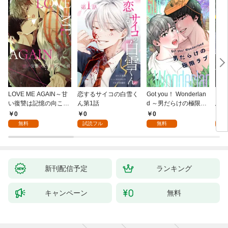
LOVE ME AGAIN～甘
恋するサイコの白雪く
Got you！ Wonderlan
ビバ
い復讐は記憶の向こう
ん第1話
d ～男だらけの極限ラ
鳥は
側～(1)
ブ～(1)
【全
0
0
0
0
無料
試読フル
無料
新刊配信予定
ランキング
キャンペーン
無料