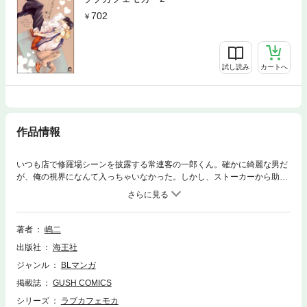
702
試し読み
カートへ
作品情報
いつも店で修羅場シーンを披露する常連客の一郎くん。確かに綺麗な男だ
が、俺の視界になんて入っちゃいなかった。しかし、ストーカーから助け
た夜、お礼のようにキスをされてから、なぜか気になる。ストーカー避け
に「うち来ます？」なんて、勝手に俺の口が言ったもんだから、ホントに
同居することになってしまい――。隠れドSギャルソンと魔性の常連客の
ビタースイートな恋。
著者
嶋二
出版社
海王社
ジャンル
BLマンガ
掲載誌
GUSH COMICS
シリーズ
ラブカフェモカ