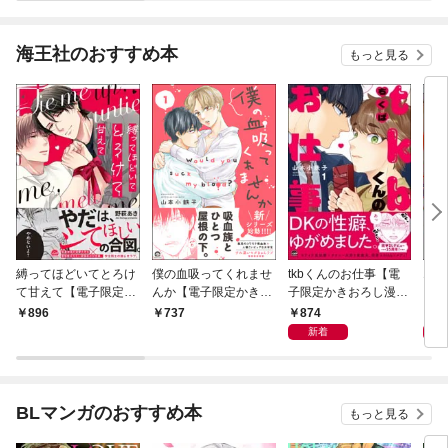
海王社のおすすめ本
もっと見る
縛ってほどいてとろけ
僕の血吸ってくれませ
tkbくんのお仕事【電
エン
て甘えて【電子限定か
んか【電子限定かきお
子限定かきおろし漫画
ら【
きおろし漫画付】
ろし漫画付】 1
付】 （1）
し漫
874
8
896
737
新着
BLマンガのおすすめ本
もっと見る