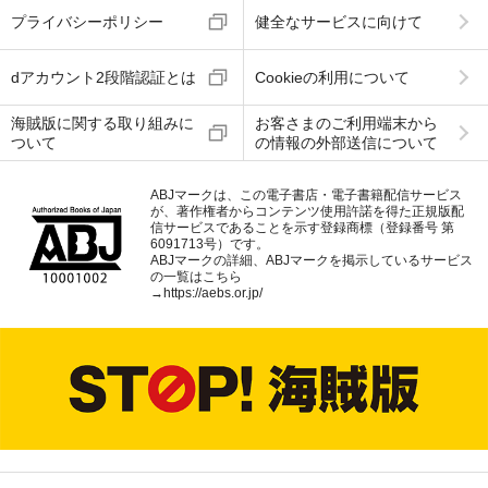
プライバシーポリシー
健全なサービスに向けて
dアカウント2段階認証とは
Cookieの利用について
海賊版に関する取り組みに
お客さまのご利用端末から
ついて
の情報の外部送信について
ABJマークは、この電子書店・電子書籍配信サービス
が、著作権者からコンテンツ使用許諾を得た正規版配
信サービスであることを示す登録商標（登録番号 第
6091713号）です。
ABJマークの詳細、ABJマークを掲示しているサービス
の一覧はこちら
→
https://aebs.or.jp/