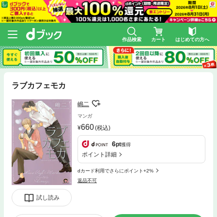
作品検索
カート
はじめての方へ
ラブカフェモカ
嶋二
マンガ
660
(税込)
6
pt
獲得
ポイント詳細
dカード利用でさらにポイント+2%
返品不可
試し読み