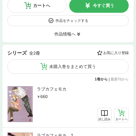
カートへ
今すぐ買う
作品をチェックする
作品情報へ
シリーズ
全2冊
お気に入り登録
未購入巻をまとめて買う
1巻から
|
最新刊から
ラブカフェモカ
660
試し読み
カートへ
ラブカフェモカ 2