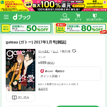
作品検索
カート
はじめての方へ
gateau (ガトー) 2017年1月号[雑誌]
りべるむ
ムノ
他11名
マンガ
499
(税込)
4
pt
獲得
ポイント詳細
dカード利用でさらにポイント+2%
返品不可
試し読み