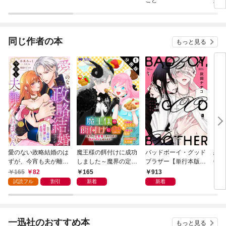
こと
婚約
同じ作者の本
もっと見る
愛のない政略結婚のは
魔王様の餌付けに成功
バッドボーイ・グッド
恋愛
ずが、今宵も夫が離し
しました～魔界の定食
ブラザー【単行本版】
6年
てくれません～無骨な
屋で悪役令嬢が魔族の
【電子限定描き下ろし
165
82
165
913
7
将軍は最愛妻に滾る恋
胃袋を掴みます～（コ
漫画付き】
試読フル
割引
新着
新着
情を注ぐ～【単話売】
ミック） 分冊版 1
1話
一迅社のおすすめ本
もっと見る