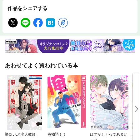
作品をシェアする
あわせてよく買われている本
墜落JKと廃人教師
俺物語！！
はずかしくってあまい
朧の