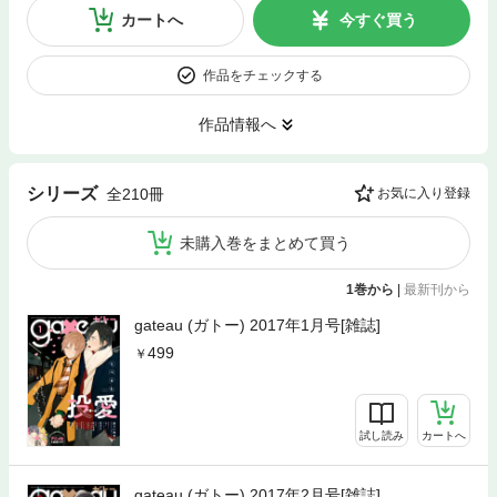
カートへ
今すぐ買う
作品をチェックする
作品情報へ
シリーズ
全210冊
お気に入り登録
未購入巻をまとめて買う
1巻から
|
最新刊から
gateau (ガトー) 2017年1月号[雑誌]
499
試し読み
カートへ
gateau (ガトー) 2017年2月号[雑誌]