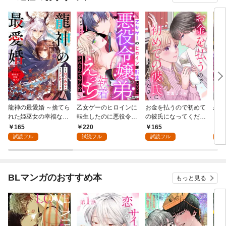
龍神の最愛婚 ～捨てら
乙女ゲーのヒロインに
お金を払うので初めて
恋を
れた姫巫女の幸福な嫁
転生したのに悪役令嬢
の彼氏になってくださ
スが
入り～: 1
の弟（攻略対象外）に
い: 1
溺愛
165
220
165
2
執着えっちされるんで
試読フル
試読フル
試読フル
試
すが！？: 1
BLマンガのおすすめ本
もっと見る