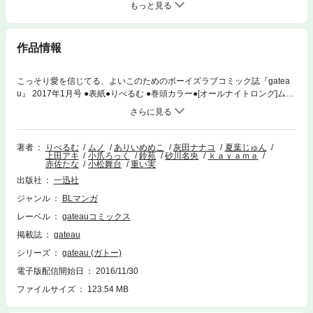
もっと見る
作品情報
こっそり愛を信じてる、よいこのためのボーイズラブコミック誌『gatea
u』 2017年1月号 ●表紙●りべるむ ●巻頭カラー●[オールナイトロング]ムノ
●連載作品●［ひとりじめマイヒーロー］ありいめめこ ●［おこさまスタ
ー］蒼宮カラ ●［最大音量で、］灰田ナナコ ●［投愛］りべるむ●[夢でも
泣かないで]夏葉じゅん ●[フロム・グリーンキッチン]上田アキ ● [かわいく
しててよ]小爪ろっく ● [舌先の恋人]鈴苑●［明日の僕らのこと］砂川名央●
著者
りべるむ
ムノ
ありいめめこ
灰田ナナコ
夏葉じゅん
上田アキ
小爪ろっく
鈴苑
砂川名央
ｋａｙａｍａ
［それでもきみを忘れられない］kayama●［愛して満たして可愛がって］
赤佐たな
小松舞台
重い実
赤佐たな ●読切作品● ［SとM］小松舞台●特別掲載お試し読み● ［アホエ
出版社
一迅社
ロ］重い実
ジャンル
BLマンガ
レーベル
gateauコミックス
掲載誌
gateau
シリーズ
gateau (ガトー)
電子版配信開始日
2016/11/30
ファイルサイズ
123.54 MB