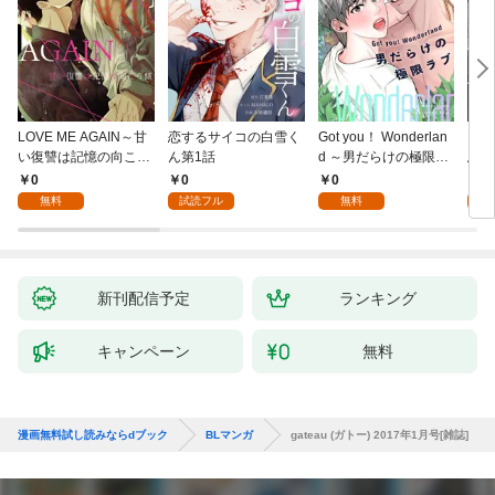
LOVE ME AGAIN～甘
恋するサイコの白雪く
Got you！ Wonderlan
ビバ
い復讐は記憶の向こう
ん第1話
d ～男だらけの極限ラ
鳥は
側～(1)
ブ～(1)
【全
0
0
0
0
無料
試読フル
無料
新刊配信予定
ランキング
キャンペーン
無料
漫画無料試し読みならdブック
BLマンガ
gateau (ガトー) 2017年1月号[雑誌]