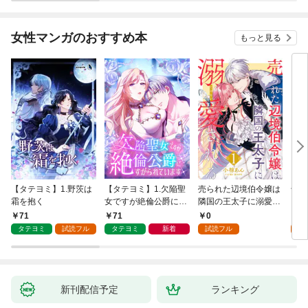
が、出世した元教え子
たちのおかげで何も困
らない件～ 第1話
女性マンガのおすすめ本
もっと見る
【タテヨミ】1.野茨は
【タテヨミ】1.欠陥聖
売られた辺境伯令嬢は
千鶴
霜を抱く
女ですが絶倫公爵にす
隣国の王太子に溺愛さ
に一
がられています
れる 1
【分
71
71
0
0
家の
タテヨミ
試読フル
タテヨミ
新着
試読フル
新刊配信予定
ランキング