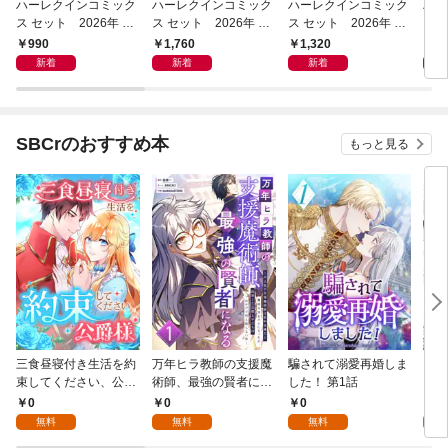
ハーレクインコミック
ハーレクインコミック
ハーレクインコミック
ハー
ス セット 2026年 vo
ス セット 2026年 vo
ス セット 2026年 vo
ス 
l.961
l.1082
l.1020
l.10
990
1,760
1,320
1,
新着
新着
新着
SBCrのおすすめ本
もっと見る
三食昼寝付き生活を約
万年ヒラ教師の支援魔
騙されて溺愛再婚しま
ヒト
束してください、公爵
術師、最強の賢者にな
した！ 第1話
様 1話
る～不人気の支援魔術
0
0
0
0
師は給料泥棒だと魔術
無料
無料
無料
大学をクビになった