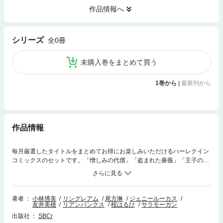
作品情報へ
シリーズ
全0冊
未購入巻をまとめて買う
1巻から
|
最新刊から
作品情報
毎月厳選したタイトルをまとめてお得にお楽しみいただけるハーレクイン
コミックスのセットです。「憎しみの代償」「盗まれた薔薇」「王子の秘
密の恋人」「ひと夏の恋ならば」の４話をまとめて収録。
著者
小林博美
リングレアム
尾方琳
ジェニールーカス
友井美穂
リアンバンクス
桜はるひ
サラモーガン
出版社
SBCr