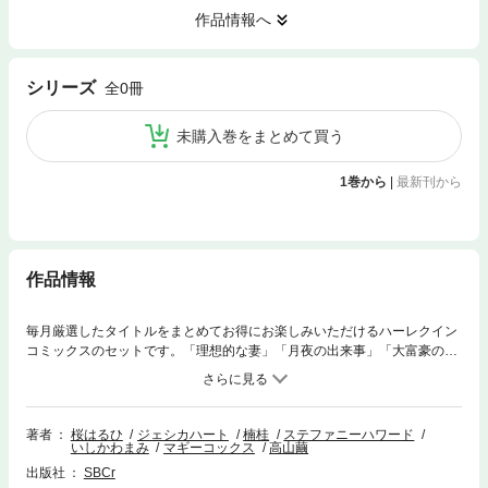
作品情報へ
シリーズ
全0冊
未購入巻をまとめて買う
1巻から
|
最新刊から
作品情報
毎月厳選したタイトルをまとめてお得にお楽しみいただけるハーレクイン
コミックスのセットです。「理想的な妻」「月夜の出来事」「大富豪の誘
惑」「愛のフルコース」の４話をまとめて収録。
著者
桜はるひ
ジェシカハート
楠桂
ステファニーハワード
いしかわまみ
マギーコックス
高山繭
出版社
SBCr