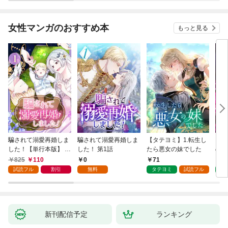
が、出世した元教え子
たちのおかげで何も困
らない件～ 第1話
女性マンガのおすすめ本
もっと見る
騙されて溺愛再婚しま
騙されて溺愛再婚しま
【タテヨミ】1.転生し
【タ
した！【単行本版】 1
した！ 第1話
たら悪女の妹でした
の私
巻
825
110
0
71
7
試読フル
割引
無料
タテヨミ
試読フル
タ
新刊配信予定
ランキング