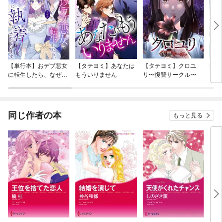
【単行本】おデブ悪女
【タテヨミ】あなたは
【タテヨミ】クロユ
病弱
に転生したら、なぜか
もういりません
リ〜復讐サークル〜
が、
ラスボス王子様に執着
ぎて
されています
たち
ね！
同じ作者の本
もっと見る