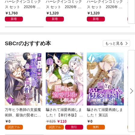
ハーレクインコミック
ハーレクインコミック
ハーレクインコミック
ハー
ス セット 2026年 vo
ス セット 2026年 vo
ス セット 2026年 vo
ス 
l.1085
l.1021
l.1017
l.10
1,760
1,320
1,320
1,
新着
新着
新着
SBCrのおすすめ本
もっと見る
万年ヒラ教師の支援魔
騙されて溺愛再婚しま
騙されて溺愛再婚しま
ヒト
術師、最強の賢者にな
した！【単行本版】 1
した！ 第1話
る～不人気の支援魔術
巻
0
825
110
0
0
師は給料泥棒だと魔術
試読フル
試読フル
割引
無料
試
大学をクビになった