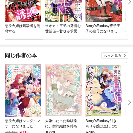
悪役令嬢は暗殺者を誘
オオカミ王子の発情お
Berry’sFantasy双子王
身代
惑する
世話係～甘咬み求愛か
子の継母になりまして
のは
らは逃げられない！？
～嫌われ悪女ですが、
王子
～
そんなことより義息子
たちが可愛すぎて困り
ます～
同じ作者の本
もっと見る
悪役令嬢はシングルマ
大嫌いだった幼馴染
Berry’sFantasy引きこ
大嫌
ザーになりました 双
に、契約結婚を持ちか
もり令嬢は皇妃になん
に、
子を引き取りましたが
けられました【合本
てなりたくない！～強
けら
1,430
715
0
770
165