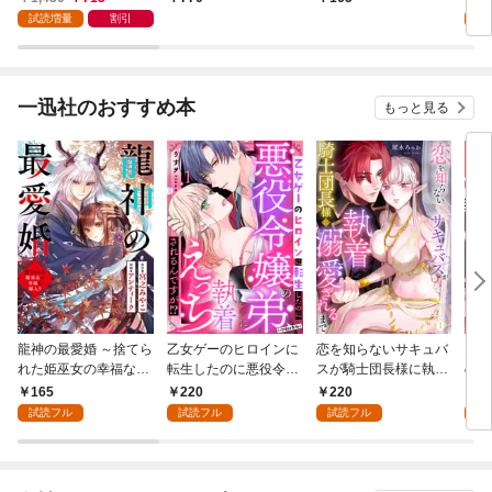
公爵様からの溺愛は想
版】1
面皇帝の溺愛が駄々漏
話】
試読増量
割引
定外です【特典SS
れで困ります～1巻
付】
一迅社のおすすめ本
もっと見る
龍神の最愛婚 ～捨てら
乙女ゲーのヒロインに
恋を知らないサキュバ
お金
れた姫巫女の幸福な嫁
転生したのに悪役令嬢
スが騎士団長様に執着
の彼
入り～: 1
の弟（攻略対象外）に
溺愛されるまで: 1
い: 
165
220
220
1
執着えっちされるんで
試読フル
試読フル
試読フル
試
すが！？: 1