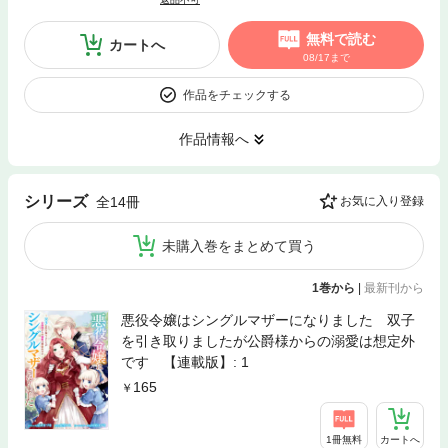
無料で読む
カートへ
08/17まで
作品をチェックする
作品情報へ
シリーズ
全14冊
お気に入り登録
未購入巻をまとめて買う
1巻から
|
最新刊から
悪役令嬢はシングルマザーになりました 双子
を引き取りましたが公爵様からの溺愛は想定外
です 【連載版】: 1
165
1冊無料
カートへ