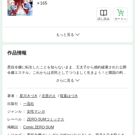
165
試し読み
カートへ
もっと見る
作品情報
悪役令嬢に転生したことを知らないまま、王太子から婚約破棄された公爵
令嬢エステル。これからは庶民としてつつましく生きよう！と隣国の料理
屋で働くことに。六年後、亡くなった店主の双子の娘ココとミアを育てな
がら料理屋も切り盛りしていたけれど……。双子の兄を名乗る公爵フレデ
リックが訪れ、相続争いに巻き込まれそうな双子たちを守るため恋人のふ
りをすることになり!?ゲームに転生したと知らずに翻弄される悪役令嬢と
著者
星川きづき
北里のえ
双葉はづき
冷徹公爵の偽装婚約ラブファンタジー♡【本商品は単話コンテンツとなり
出版社
一迅社
ます。単行本版と収録内容が異なる場合がございます。漫画内の告知等は
過去のものとなりますので、ご注意ください。】
ジャンル
女性マンガ
レーベル
ZERO-SUMコミックス
掲載誌
Comic ZERO-SUM