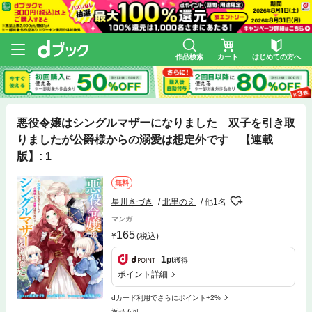
作品検索
カート
はじめての方へ
悪役令嬢はシングルマザーになりました 双子を引き取
りましたが公爵様からの溺愛は想定外です 【連載
版】: 1
無料
星川きづき
北里のえ
他1名
マンガ
165
(税込)
1
pt
獲得
ポイント詳細
dカード利用でさらにポイント+2%
返品不可