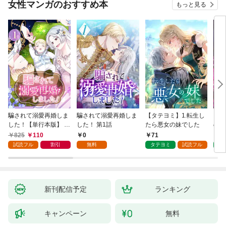
女性マンガのおすすめ本
もっと見る
騙されて溺愛再婚しま
騙されて溺愛再婚しま
【タテヨミ】1.転生し
【タ
した！【単行本版】 1
した！ 第1話
たら悪女の妹でした
の私
巻
825
110
0
71
7
試読フル
割引
無料
タテヨミ
試読フル
タ
新刊配信予定
ランキング
キャンペーン
無料