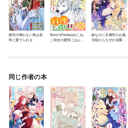
後宮の鳴かない鳥は皇
Berry’sFantasyねこね
妹なのに氷属性のお義
帝に愛でられる
こ幼女の愛情ごはん～
兄様からなぜか溺愛さ
異世界でもふもふ達に
れています
料理を作ります！～
同じ作者の本