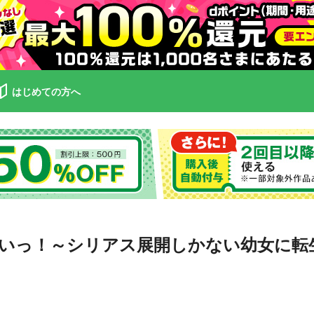
はじめての方へ
いっ！～シリアス展開しかない幼女に転生