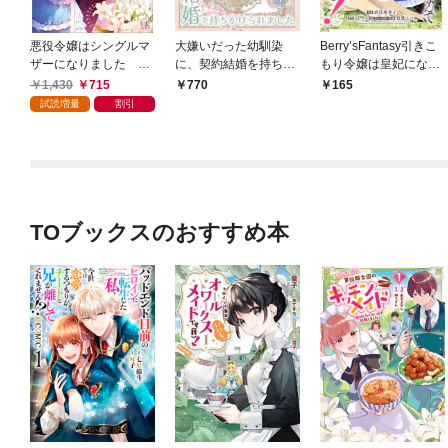
悪役令嬢はシングルマ
大嫌いだった幼馴染
Berry’sFantasy引きこ
ザーになりました 双
に、契約結婚を持ちか
もり令嬢は皇妃になん
子を引き取りましたが
けられました【合本
てなりたくない！～強
1,430
715
770
165
公爵様からの溺愛は想
版】1
面皇帝の溺愛が駄々漏
試読増量
割引
定外です【特典SS付】
れで困ります～1巻
TOブックスのおすすめ本