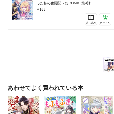
った私の奮闘記～@COMIC 第4話
165
試し読み
カートへ
あわせてよく買われている本