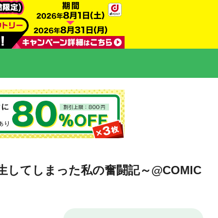
してしまった私の奮闘記～@COMIC