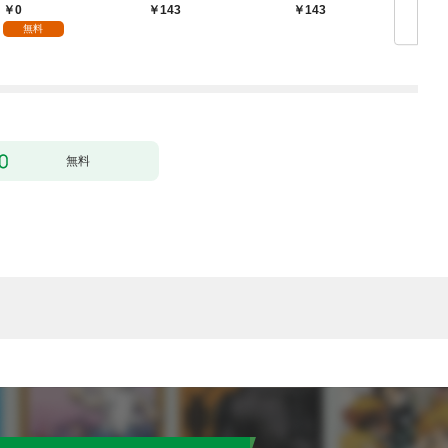
る 1巻
0
143
143
無料
無料