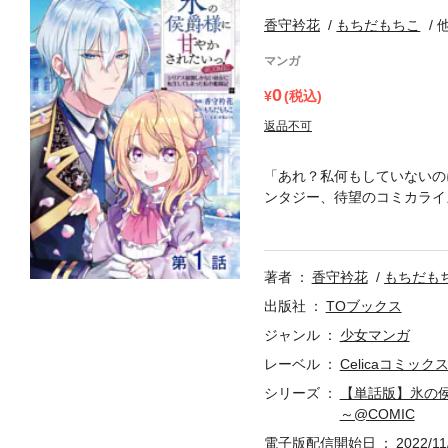
香守衿花
もちだもちこ
マンガ
0
(税込)
返品不可
「あれ？私何もしていないの
ンタジー、待望のコミカライ
世界で悲壮な最期を遂げる不
れられる父ランベルトの好感
膝に抱っこされたりとなぜか
著者
香守衿花
もちだも
からもかわいがられ……「一体
出版社
TOブックス
ジャンル
少女マンガ
レーベル
Celicaコミック
シリーズ
【単話版】氷の
～@COMIC
電子版配信開始日
2022/11