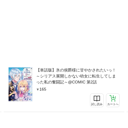
【単話版】氷の侯爵様に甘やかされたいっ！
～シリアス展開しかない幼女に転生してしま
った私の奮闘記～@COMIC 第2話
165
試し読み
カートへ