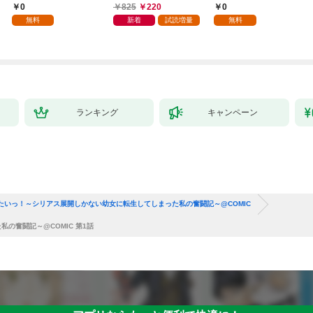
版】 1巻
(1)
0
825
220
0
無料
新着
試読増量
無料
ランキング
キャンペーン
たいっ！～シリアス展開しかない幼女に転生してしまった私の奮闘記～@COMIC
の奮闘記～@COMIC 第1話