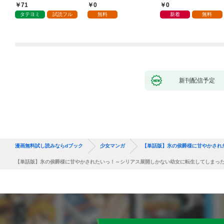
の？
話
71
0
0
タテヨミ
試読フル
無料
新着
無料
新刊配信予定
漫画無料試し読みならdブック
少女マンガ
【単話版】氷の侯爵様に甘やかされ
【単話版】氷の侯爵様に甘やかされたいっ！～シリアス展開しかない幼女に転生してしまった私